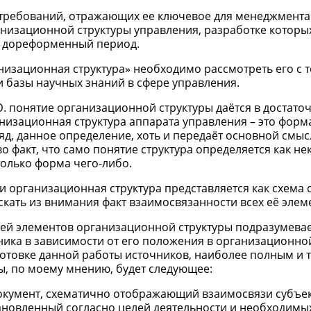
 требований, отражающих ее ключевое для менеджмента
низационной структуры управления, разработке которы
в дореформенный период.
изационная структура» необходимо рассмотреть его с 
 базы научных знаний в сфере управления.
. понятие организационной структуры даётся в достато
низационная структура аппарата управления – это форм
яд, данное определение, хоть и передаёт основной смыс
 факт, что само понятие структура определяется как не
только форма чего-либо.
 организационная структура представляется как схема 
скать из внимания факт взаимосвязанности всех её элем
ей элементов организационной структуры подразумевае
ика в зависимости от его положения в организационной
отовке данной работы источников, наиболее полным и
, по моему мнению, будет следующее:
окумент, схематично отображающий взаимосвязи субъе
тановленный согласно целей деятельности и необходимы