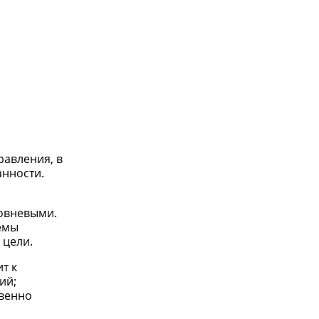
равления, в
анности.
ровневыми.
емы
 цели.
т к
ий;
твенно