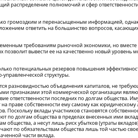
щий распределение полномочий и сфер ответственности
ько громоздким и перенасыщенным информацией, однак
дложением ответить на большинство вопросов, касающи
временным требованиям рыночной экономики, но вместе 
х позволит вывести ее на качественно новый уровень м
колько потенциальных резервов повышения эффективнос
-управленческой структуры.
тся разновидностью объединения капиталов, не требую
рными признаками этой коммерческой организации являю
ствие ответственности последних по долгам общества. И
 на праве собственности ему самому как юридическому 
ов. Поскольку вклады участников становятся собственно
чают по долгам общества в пределах внесенных ими вклад
м общества, а несут лишь риск убытков (утраты вкладов)
вечают по обязательствам общества лишь той частью сво
лаченной части вклада.