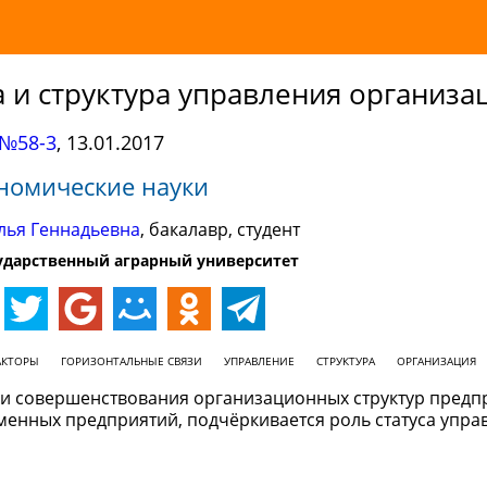
 и структура управления организа
№58-3
,
13.01.2017
номические науки
лья Геннадьевна
, бакалавр, студент
­дарст­вен­ный аг­рар­ный уни­вер­си­тет
АКТОРЫ
ГОРИЗОНТАЛЬНЫЕ СВЯЗИ
УПРАВЛЕНИЕ
СТРУКТУРА
ОРГАНИЗАЦИЯ
и совершенствования организационных структур предп
енных предприятий, подчёркивается роль статуса упра