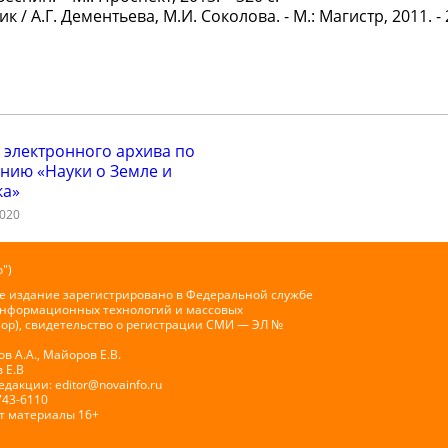
/ А.Г. Дементьева, М.И. Соколова. - М.: Магистр, 2011. - 
 электронного архива по
нию «Науки о Земле и
ка»
2020
")
е издание зарегистрировано в Федеральной службе
 информационных технологий и массовых
ор), свидетельство о регистрации СМИ — ЭЛ №
 А.А., Майоров Е.В.
 Е.В
Редакции:
editor@novainfo.ru
743-6110
т материалы 16+