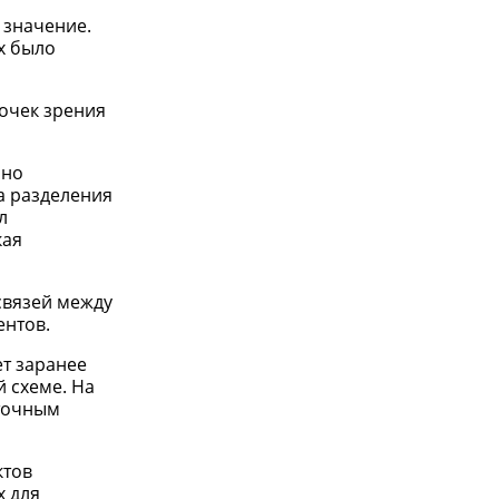
 значение.
х было
точек зрения
чно
а разделения
л
кая
связей между
ентов.
т заранее
 схеме. На
 точным
ктов
х для