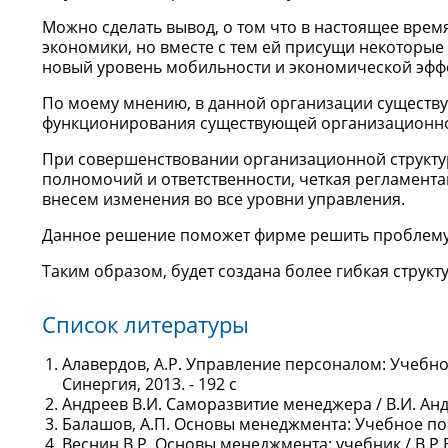
Можно сделать вывод, о том что в настоящее вре
экономики, но вместе с тем ей присущи некоторые 
новый уровень мобильности и экономической эфф
По моему мнению, в данной организации существ
функционирования существующей организационно
При совершенствовании организационной структу
полномочий и ответственности, четкая регламента
внесем изменения во все уровни управления.
Данное решение поможет фирме решить проблему 
Таким образом, будет создана более гибкая стру
Список литературы
Алавердов, А.Р. Управление персоналом: Учебное 
Синергия, 2013. - 192 c
Андреев В.И. Саморазвитие менеджера / В.И. Андре
Балашов, А.П. Основы менеджмента: Учебное пособ
Веснин В.Р. Основы менеджмента: учебник / В.Р.Ве