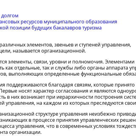
 долгом
ансовых ресурсов муниципального образования
кой позиции будущих бакалавров туризма
различных элементов, звеньев и ступеней управления,
ели, называется организационной.
ся элементы, связи, уровни и полномочия. Элементами
ь как отдельные, так и службы либо органы аппарата уп
стов, выполняющих определенные функциональные обяз
ия поддерживаются благодаря связям, которые принято
 Первые носят характер согласования и являются одноу
ть в них возникает при иерархичности построения сист
ей управления, на каждом из которых преследуются свои
ганизационной структуре управления неизбежно приводи
возникающих в процессе принятия управленческих решен
оцесса управления, что в современных условиях тождес
нта организации.