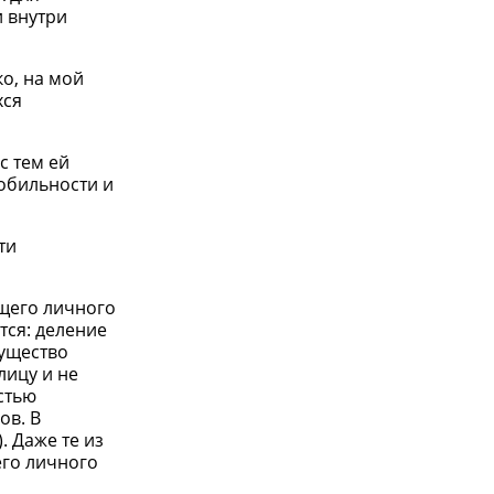
 внутри
о, на мой
хся
с тем ей
обильности и
ти
щего личного
тся: деление
мущество
лицу и не
стью
ов. В
. Даже те из
его личного