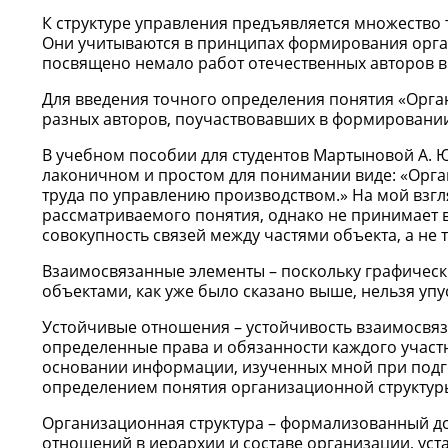
К структуре управления предъявляется множество
Они учитываются в принципах формирования орга
посвящено немало работ отечественных авторов 
Для введения точного определения понятия «Орган
разных авторов, поучаствовавших в формировании
В учебном пособии для студентов Мартыновой А. Ю
лаконичном и простом для понимании виде: «Орга
труда по управлению производством.» На мой взгл
рассматриваемого понятия, однако не принимает во
совокупность связей между частями объекта, а не 
Взаимосвязанные элементы – поскольку графически
объектами, как уже было сказано выше, нельзя упу
Устойчивые отношения – устойчивость взаимосвяз
определенные права и обязанности каждого участн
основании информации, изученных мной при подг
определением понятия организационной структуры
Организационная структура – формализованный д
отношений в иерархии и составе организации, ус