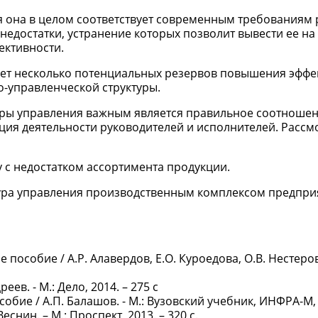
мя она в целом соответствует современным требованиям
недостатки, устранение которых позволит вывести ее на
ективности.
ует несколько потенциальных резервов повышения эффе
-управленческой структуры.
ры управления важным является правильное соотноше
ция деятельности руководителей и исполнителей. Рассм
с недостатком ассортимента продукции.
ктура управления производственным комплексом предпри
пособие / А.Р. Алавердов, Е.О. Куроедова, О.В. Нестеров
ев. - М.: Дело, 2014. – 275 с
ие / А.П. Балашов. - М.: Вузовский учебник, ИНФРА-М, 2
снин. – М.: Проспект, 2013. – 320 с.