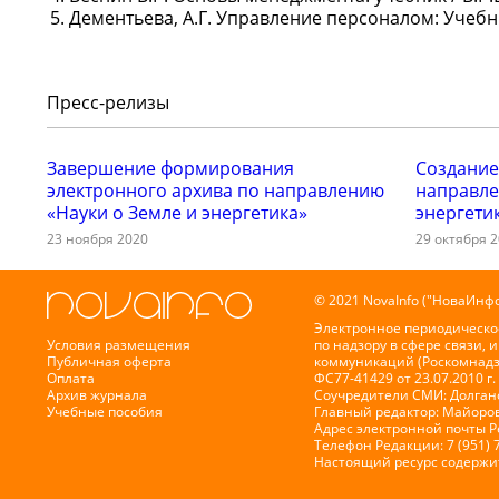
Дементьева, А.Г. Управление персоналом: Учебник 
Пресс-релизы
Завершение формирования
Создание
электронного архива по направлению
направле
«Науки о Земле и энергетика»
энергети
23 ноября 2020
29 октября 
© 2021 NovaInfo ("НоваИнфо
Электронное периодическо
Условия размещения
по надзору в сфере связи,
Публичная оферта
коммуникаций (Роскомнадз
Оплата
ФС77-41429 от 23.07.2010 г.
Архив журнала
Соучредители СМИ: Долганов
Учебные пособия
Главный редактор: Майоров
Адрес электронной почты 
Телефон Редакции: 7 (951) 
Настоящий ресурс содержи