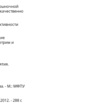
 рыночной
 качественно
ктивности
ние
отрим и
ятия.
а. - М.: МФПУ
012. - 288 c