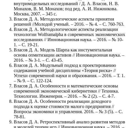
внутримодельных исследований / Д. А. Власов, Н. В.
Монахов, В. М. Монахов; под ред. А. И. Нижникова.
Москва, 2007. – 345 с.
Власов Д. А. Методологические аспекты принятия
решений //Молодой ученый. – 2016. – № 4. – С. 760-763.
Власов Д. А. Методологические аспекты реализации
технологии Wolframalpha в современных экономических
исследованиях // Инновационная наука. – 2016. – № 10-
1. – С. 19-21.
Власов Д. А. Модель Шарпа как инстументальная
основа опмитизации активов // Инновационная наука. –
2016. – № 3-1. – С. 43-45.
Власов Д. А. Модульный подход к проектированию
содержания учебной дисциплины «Теория риска» //
Успехи современной науки и образования. – 2016. – Т. 1.
– № 9. – С. 122-124.
Власов Д. А. Особенности и математические основы
современной экономической кибернетики // Техника.
Технологии. Инженерия. – 2016. – № 2 (2). – С. 4-7.
Власов Д. А. Особенности реализации доходного
подхода к оценке стоимости малого предприятия //
Вопросы экономики и управления. 2016. – № 3 (5). – С.
78-81.
Власов Д. А. Ретроспективный анализ развития методов
и моделей теории игр // Инновационная наука. – 2016. –