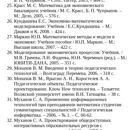
Б. П. Чупрынов. – СПб.: Питер, 2005, – 464 с.
Красс М. С. Математика для экономического
бакалаврата: учебник / М. С. Красс, Б. П. Чупрынов. –
М.: Дело, 2005, – 576 с.
Кундышева Е.С. Экономико-математическое
моделирование: Учебник / Е.С.Кундышева. – М.:
Дашков и К, 2008. – 424 с.
Маркин Ю.П. Математические методы и модели в
экономике: Учебное пособие / Ю.П. Маркин. – М.:
Высшая школа, 2007. – 422 с.
Моделирование экономических процессов: Учебник. /
М.В. Грачева, Л.Н. Фадеева, Ю.Н. Черемных (ред.). – М.:
ЮНИТИ-ДАНА, 2005. – 351 с.
Монахов В. М. Введение в теорию педагогических
технологий. – Волгоград: Перемена, 2006. – 318 с.
Монахов В. М., Ярыгин А. Н., Коростелев А. А.
Педагогические объекты. Педагогическое
проектирование. Know How технологии. – Тольятти:
Волжский университет имени В.Н. Татищева. – 38 с.
Муханов С. А. Применение информационных
технологий при преподавании математики студентам
гуманитарных специальностей // Педагогическая
информатика. – 2006. – № 1. – С. 60-62.
Муханов С. А. Проектирование общедоступных
интерактивных образовательных ресурсов с