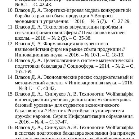
№ 8-1. – С. 42-43.
Власов Д. А. Теоретико-игровая модель конкурентной
борьбы за рынки сбыта продукции // Вопросы
экономики и управления. – 2016. – № 5 (7). – С. 27-29.
Власов Д. А. Технология визуализации проблем и
ситуаций финансовой сферы // Педагогика высшей
школы. – 2016. – № 2 (5). – С. 35-38.
Власов Д. А. Формализация конкурентного
взаимодействия фирм на рынке сбыта продукции //
Инновационная наука. – 2016. – № 10-1. – С. 18-19.
Власов Д. А. Целеполагание в системе математической
подготовки бакалавра // Социосфера. – 2014. – № 2. – С.
165-169.
Власов Д. А. Экономические риски: содержательный и
методический аспекты // Инновационная наука. – 2016.
– № 8-1. – С. 40-42.
Власов Д. А., Синчуков А. В. Технологии Wolframalpha
в преподавании учебной дисциплины «эконометрика:
базовый уровень» для студентов экономического
бакалавриата // Вестник Российского университета
дружбы народов. Серия: Информатизация образования.
– 2016. – № 4. – С. 37-47.
Власов Д. А., Синчуков А. В. Технологии Wolframalpha
в системе подготовки бакалавра экономики (на примере
задачи о вероятности попадания случайной величины в