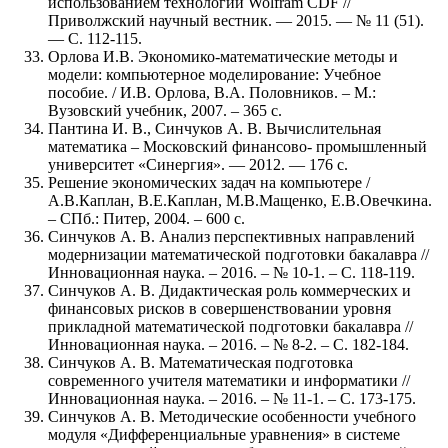
использованием технологий Wolfram CDF //
Приволжский научный вестник. — 2015. — № 11 (51).
— С. 112-115.
Орлова И.В. Экономико-математические методы и
модели: компьютерное моделирование: Учебное
пособие. / И.В. Орлова, В.А. Половников. – М.:
Вузовский учебник, 2007. – 365 с.
Пантина И. В., Синчуков А. В. Вычислительная
математика – Московский финансово- промышленный
университет «Синергия». — 2012. — 176 с.
Решение экономических задач на компьютере /
А.В.Каплан, В.Е.Каплан, М.В.Мащенко, Е.В.Овечкина.
– СПб.: Питер, 2004. – 600 с.
Синчуков А. В. Анализ перспективных направлений
модернизации математической подготовки бакалавра //
Инновационная наука. – 2016. – № 10-1. – С. 118-119.
Синчуков А. В. Дидактическая роль коммерческих и
финансовых рисков в совершенствовании уровня
прикладной математической подготовки бакалавра //
Инновационная наука. – 2016. – № 8-2. – С. 182-184.
Синчуков А. В. Математическая подготовка
современного учителя математики и информатики //
Инновационная наука. – 2016. – № 11-1. – С. 173-175.
Синчуков А. В. Методические особенности учебного
модуля «Дифференциальные уравнения» в системе