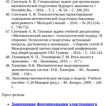
Синчуков А. В. Специальные задачи для организации
математической подготовки будущего экономиста //
NovaInfo.Ru. – 2016. – Т. 2. – № 54. – С. 290-293.
Синчуков А. В. Технологическое проектирование
содержания математической подготовки бакалавра
менеджмента // Молодой ученый. – 2016. – № 20 (124). –
С. 730-732.
Синчуков А. В. Типовые задачи учебной дисциплины
«Математический анализ»: технологический подход / В
сборнике: Психология и педагогика: актуальные
вопросы, достижения и инновации. – Cборник статей II
Международной научно-практической конференции.
под общей редакцией Г.Ю. Гуляева. – 2016. – С. 143-145.
Тихомиров Н. П., Тихомирова Т. М. Риск-анализ в
экономике. – М.: Экономика, 2010. — 317 с.
Хачатрян, Н.К. Математическое моделирование
экономических систем / Н.К. Хачатрян. – М.: Экзамен,
2008. – 158 с.
Экономико-математические методы и модели: Учебное
пособие / С.И.Макаров (ред.). – М.: Кнорус, 2009. – 240
с.
Пресс-релизы
Завершение формирования электронного