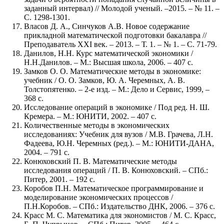
заданный интервал) // Молодой ученый. –2015. – № 11. –
С. 1298-1301.
Власов Д. А., Синчуков А.В. Новое содержание
прикладной математической подготовки бакалавра //
Преподаватель XXI век. – 2013. – Т. 1. – № 1. – С. 71-79.
Данилов, Н.Н. Курс математической экономики /
Н.Н.Данилов. – М.: Высшая школа, 2006. – 407 с.
Замков О. О. Математические методы в экономике:
учебник / О. О. Замков, Ю. А. Черемных, А. В.
Толстопятенко. – 2-е изд. – М.: Дело и Сервис, 1999, –
368 с.
Исследование операций в экономике / Под ред. Н. Ш.
Кремера. – М.: ЮНИТИ, 2002. – 407 с.
Количественные методы в экономических
исследованиях: Учебник для вузов / М.В. Грачева, Л.Н.
Фадеева, Ю.Н. Черемных (ред.). – М.: ЮНИТИ-ДАНА,
2004. – 791 с.
Конюховский П. В. Математические методы
исследования операций / П. В. Конюховский. – СПб.:
Питер, 2001. – 192 с.
Коробов П.Н. Математическое программирование и
моделирование экономических процессов /
П.Н.Коробов. – СПб.: Издательство ДНК, 2006. – 376 с.
Красс М. С. Математика для экономистов / М. С. Красс,