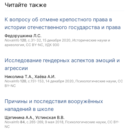
Читайте также
К вопросу об отмене крепостного права в
истории отечественного государства и права
Федорушкина Л.С.
NovaInfo
120
, с.31-32,
15 декабря 2020
, Исторические науки и
археология,
CC BY-NC
, УДК 930
Исследование гендерных аспектов эмоций и
агрессии
Николина Т.А.
Хаёва А.И.
NovaInfo
120
, с.151-153,
14 декабря 2020
, Психологические науки,
CC
BY-NC
Причины и последствия вооружённых
нападений в школе
Щетинина А.А.
Устинская В.В.
NovaInfo
84
, с.265-269,
9 мая 2018
, Психологические науки,
CC BY-
NC