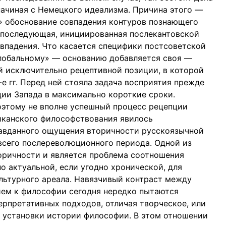
ачиная с Немецкого идеализма. Причина этого —
» обоснование совпадения контуров познающего
 последующая, инициированная послекантовской
овпадения. Что касается специфики постсоветской
глобальному» — основанию добавляется своя —
ой исключительно рецептивной позиции, в которой
е гг. Перед ней стояла задача восприятия прежде
ии Запада в максимально короткие сроки.
поэтому не вполне успешный процесс рецепции
иканского философствования явилось
равданного ощущения вторичности русскоязычной
 всего послереволюционного периода. Одной из
ричности и является проблема соотношения
о актуальной, если угодно хронической, для
льтурного ареала. Навязчивый контраст между
ем к философии сегодня нередко пытаются
рпретативных подходов, отличая творческое, или
 установки истории философии. В этом отношении