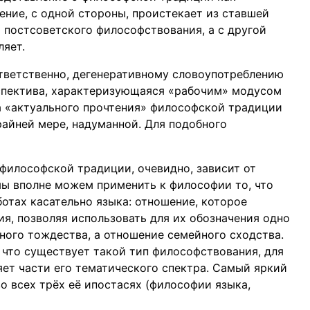
ние, с одной стороны, проистекает из ставшей
постсоветского философствования, а с другой
ляет.
тветственно, дегенеративному словоупотреблению
спектива, характеризующаяся «рабочим» модусом
а «актуального прочтения» философской традиции
крайней мере, надуманной. Для подобного
философской традиции, очевидно, зависит от
мы вполне можем применить к философии то, что
отах касательно языка: отношение, которое
я, позволяя использовать для их обозначения одно
ного тождества, а отношение семейного сходства.
 что существует такой тип философствования, для
яет части его тематического спектра. Самый яркий
о всех трёх её ипостасях (философии языка,