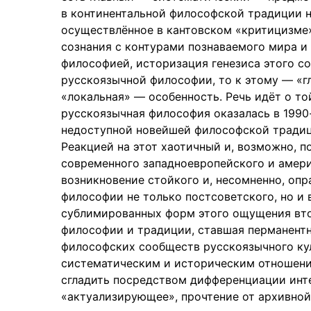
в континентальной философской традиции н
осуществлённое в кантовском «критицизме
сознания с контурами познаваемого мира и
философией, историзация генезиса этого с
русскоязычной философии, то к этому — «
«локальная» — особенность. Речь идёт о т
русскоязычная философия оказалась в 1990-
недоступной новейшей философской традиц
Реакцией на этот хаотичный и, возможно, 
современного западноевропейского и амер
возникновение стойкого и, несомненно, оп
философии не только постсоветского, но и
сублимированных форм этого ощущения вто
философии и традиции, ставшая перманентн
философских сообществ русскоязычного ку
систематическим и историческим отношени
сгладить посредством дифференциации инте
«актуализирующее», прочтение от архивной