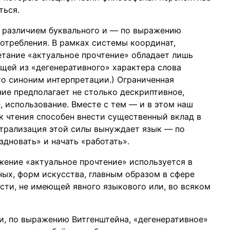
ться.
ы различием буквального и — по выражению
отребления. В рамках системы координат,
тание «актуальное прочтение» обладает лишь
щей из «дегенеративного» характера слова
то синоним интерпретации.) Ограниченная
ие предполагает не столько дескриптивное,
 использование. Вместе с тем — и в этом наш
к чтения способен внести существенный вклад в
трализация этой силы вынуждает язык — по
дновать» и начать «работать».
жение «актуальное прочтение» используется в
ных, форм искусства, главным образом в сфере
ности, не имеющей явного языкового или, во всяком
и, по выражению Витгенштейна, «дегенеративное»