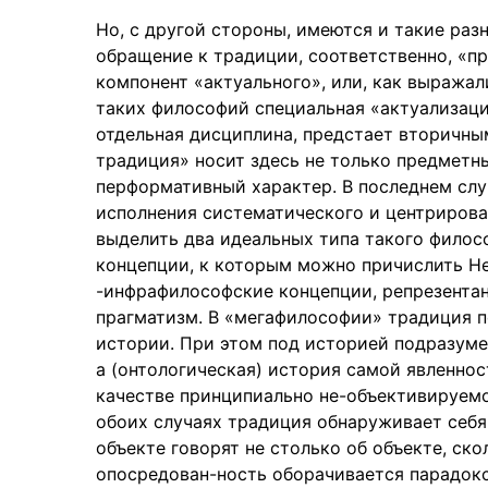
Но, с другой стороны, имеются и такие ра
обращение к традиции, соответственно, «п
компонент «актуального», или, как выражал
таких философий специальная «актуализаци
отдельная дисциплина, предстает вторичны
традиция» носит здесь не только предметны
перформативный характер. В последнем слу
исполнения систематического и центриров
выделить два идеальных типа такого филос
концепции, к которым можно причислить Не
-инфрафилософские концепции, репрезента
прагматизм. В «мегафилософии» традиция п
истории. При этом под историей подразумев
а (онтологическая) история самой явленно
качестве принципиально не-объективируемо
обоих случаях традиция обнаруживает себя
объекте говорят не столько об объекте, ско
опосредован-ность оборачивается парадок