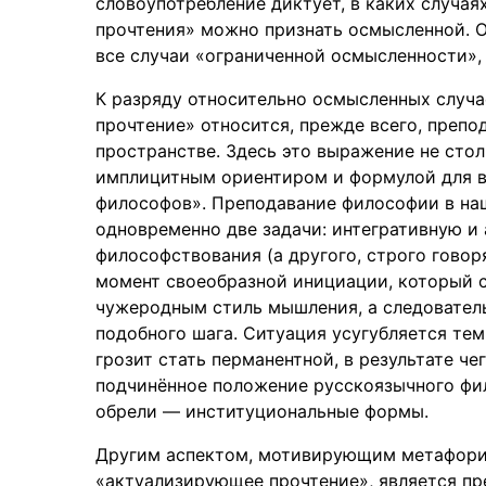
словоупотребление диктует, в каких случа
прочтения» можно признать осмысленной. 
все случаи «ограниченной осмысленности», 
К разряду относительно осмысленных случ
прочтение» относится, прежде всего, преп
пространстве. Здесь это выражение не стол
имплицитным ориентиром и формулой для в
философов». Преподавание философии в наш
одновременно две задачи: интегративную и
философствования (а другого, строго говор
момент своеобразной инициации, который 
чужеродным стиль мышления, а следовател
подобного шага. Ситуация усугубляется тем
грозит стать перманентной, в результате че
подчинённое положение русскоязычного фи
обрели — институциональные формы.
Другим аспектом, мотивирующим метафори
«актуализирующее прочтение», является пр