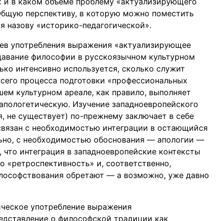
ях и в каком объёме проблему «актуализирующего
Общую перспективу, в которую можно поместить
я назову «историко-педагогической».
аев употребления выражения «актуализирующее
одавание философии в русскоязычном культурном
ько интенсивно используется, сколько служит
сего процесса подготовки «профессиональных
ем культурном ареале, как правило, выполняет
 апологетическую. Изучение западноевропейского
я, не существует) по-прежнему заключает в себе
связан с необходимостью интеграции в остающийся
ьно, с необходимостью обоснования — апологии —
, что интеграция в западноевропейские контексты
го «ретроспективность» и, соответственно,
лософствования обретают — а возможно, уже давно
ческое употребление выражения
едставление о философской традиции как