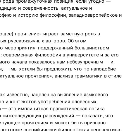
 рода промежуточная позиция, если угодно —
дицию и современность, актуальное и
офию и историю философии, западноевропейское и
ющее) прочтение» играет заметную роль в
ых русскоязычных авторов. Об этом
го мероприятия, поддержанный большинством
: современная философия в университете и за его
мого начала показалось нам небезупречным — и,
ия, — мы хотели бы предложить что-то наподобие
ктуальное прочтение», анализа грамматики в стиле
ак известно, нацелен на выявление языкового
ов и контекстов употребления словесных
 — это имплицитная прагматическая логика
а нижеследующих рассуждений — показать, что
зирующее прочтение» и может быть признано
 в которые специфически философская перспектива