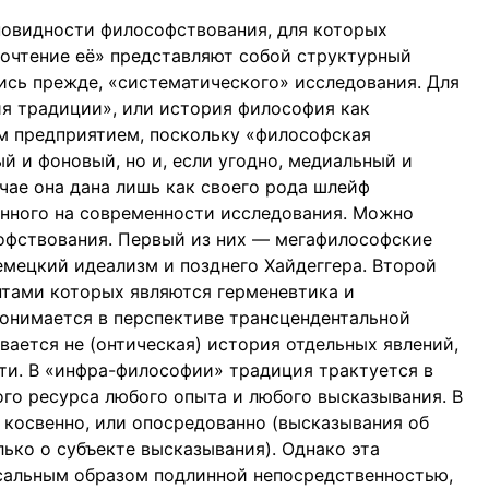
зновидности философствования, для которых
рочтение её» представляют собой структурный
ись прежде, «систематического» исследования. Для
я традиции», или история философия как
м предприятием, поскольку «философская
й и фоновый, но и, если угодно, медиальный и
чае она дана лишь как своего рода шлейф
анного на современности исследования. Можно
офствования. Первый из них — мегафилософские
мецкий идеализм и позднего Хайдеггера. Второй
нтами которых являются герменевтика и
онимается в перспективе трансцендентальной
ается не (онтическая) история отдельных явлений,
сти. В «инфра-философии» традиция трактуется в
го ресурса любого опыта и любого высказывания. В
 косвенно, или опосредованно (высказывания об
лько о субъекте высказывания). Однако эта
сальным образом подлинной непосредственностью,