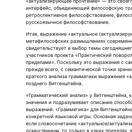
«актуализирующее прочтение» — это своего
интерфейс, объединяющий философскую тра
ретроспективное философствование, филос
русскоязычное философствование.
Итак, выражение «актуальное (актуализиру
метафилософских размышлениях современн
свидетельствует и выбор темы сегодняшне
участников проекта «Практический поворот
пределами». Поскольку это выражение с са
прежде всего, с семантической точки зрен
краткого анализа грамматики выражения «а
позднего Витгенштейна.
«Грамматический анализ» у Витгенштейна, к
значения и подразумевает описание способ
выражений. «Грамматика» для Витгенштейна
конкретной языковой игры. Основная задач
если словосочетание «актуальное/актуали
осмысленным, то только в узких пределах,