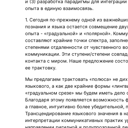
и (3) разработка парадигмы для интеграци
опыта в единую взаимосвязь.
1. Сегодня по-прежнему одной из важнейш
познания и языка остается совмещение двух
опыта - «градуальной» и «полярной». Комм
составляют крайние точки спектра, заполне
степенями отдаленности от чувственного в
коммуникации. Эти ступени/степени совпад
контакта с миром. Наше предложение состои
ее трактовку.
Мы предлагаем трактовать «полюса» не дихо
языкового, а как две крайние формы «линг
«градуальном срезе» мы будем иметь дело 
Благодаря этому появляется возможность ф
а главное, интуитивно более убедительной,
Трансцендирование языкового значения в н
интерпретации коммуникативных практик у
направлении ригидной и полупрозрачной д