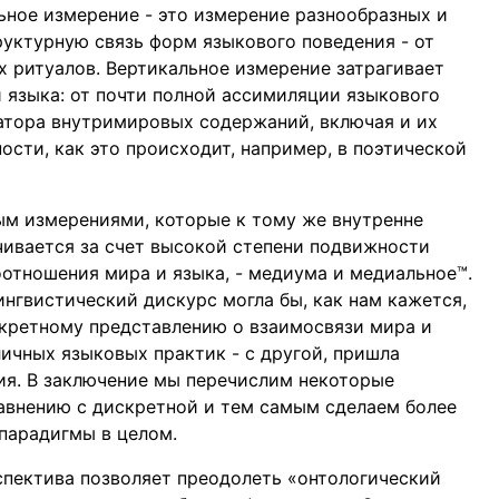
ьное измерение - это измерение разнообразных и
руктурную связь форм языкового поведения - от
х ритуалов. Вертикальное измерение затрагивает
 языка: от почти полной ассимиляции языкового
атора внутримировых содержаний, включая и их
ости, как это происходит, например, в поэтической
ым измерениями, которые к тому же внутренне
ивается за счет высокой степени подвижности
соотношения мира и языка, - медиума и медиальное™.
нгвистический дискурс могла бы, как нам кажется,
скретному представлению о взаимосвязи мира и
личных языковых практик - с другой, пришла
ния. В заключение мы перечислим некоторые
авнению с дискретной и тем самым сделаем более
парадигмы в целом.
спектива позволяет преодолеть «онтологический