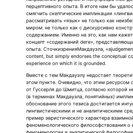
перцептивного опыта. В итоге нам бы удалос
смягчить скептические импликации «лингви
рассматривать «язык» не только как неизбе
миром: не только как с дискурсивно конст
содержанием. Именно на это, как нам кажет
концепт «содержаний deге», представляющ
опыта. СточкизренияМакдауэла, «аjudgement o
content, but simply endorses the conceptual co
experience on which it is grounded.
Вместе с тем Макдауэлу недостает теорети
этом пункте. Очевидно, что этим ресурсом
от Гуссерля до Шмитца, согласно которой 
(в терминах Макдауэла, понятийных) имплик
обоснование этого тезиса достигается инту
лингвистическими и не аналитическими сре
пример эвристического характера взаимной
феноменологического философствования о я
феноменологии и аналитической философии 