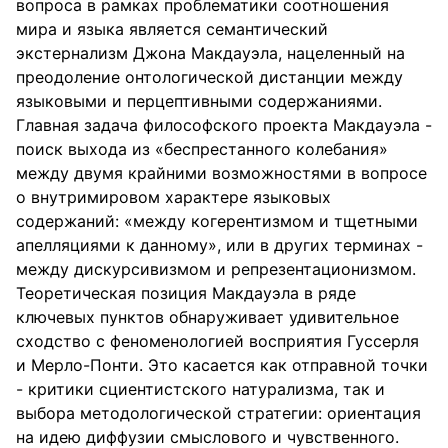
вопроса в рамках проблематики соотношения
мира и языка является семантический
экстернализм Джона Макдауэла, нацеленный на
преодоление онтологической дистанции между
языковыми и перцептивными содержаниями.
Главная задача философского проекта Макдауэла -
поиск выхода из «беспрестанного колебания»
между двумя крайними возможностями в вопросе
о внутримировом характере языковых
содержаний: «между когерентизмом и тщетными
апелляциями к данному», или в других терминах -
между дискурсивизмом и репрезентационизмом.
Теоретическая позиция Макдауэла в ряде
ключевых пунктов обнаруживает удивительное
сходство с феноменологией восприятия Гуссерля
и Мерло-Понти. Это касается как отправной точки
- критики сциентистского натурализма, так и
выбора методологической стратегии: ориентация
на идею диффузии смыслового и чувственного.