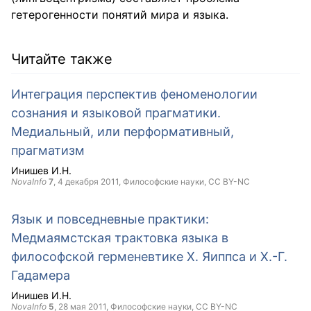
гетерогенности понятий мира и языка.
Читайте также
Интеграция перспектив феноменологии
сознания и языковой прагматики.
Медиальный, или перформативный,
прагматизм
Инишев И.Н.
NovaInfo
7
,
4 декабря 2011
, Философские науки,
CC BY-NC
Язык и повседневные практики:
Медмаямстская трактовка языка в
философской герменевтике Х. Яиппса и Х.-Г.
Гадамера
Инишев И.Н.
NovaInfo
5
,
28 мая 2011
, Философские науки,
CC BY-NC