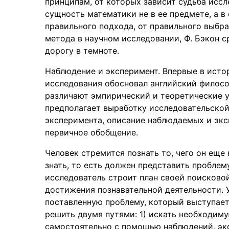
принципам, от которых зависит судьба иссл
сущность математики не в ее предмете, а в 
правильного подхода, от правильного выбр
метода в научном исследовании, Ф. Бэкон 
дорогу в темноте.
Наблюдение и эксперимент. Впервые в ист
исследования обосновал английский филосо
различают эмпирический и теоретические 
предполагает выработку исследовательско
эксперимента, описание наблюдаемых и экс
первичное обобщение.
Человек стремится познать то, чего он еще 
знать, то есть должен представить проблему
исследователь строит план своей поисково
достижения познавательной деятельности. У
поставленную проблему, который выступает
решить двумя путями: 1) искать необходим
самостоятельно с помощью наблюдений, эк