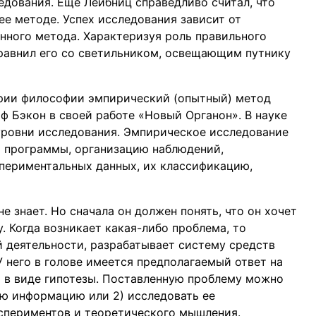
едования. Еще Лейбниц справедливо считал, что
ее методе. Успех исследования зависит от
анного метода. Характеризуя роль правильного
сравнил его со светильником, освещающим путнику
ории философии эмпирический (опытный) метод
ф Бэкон в своей работе «Новый Органон». В науке
уровни исследования. Эмпирическое исследование
й программы, организацию наблюдений,
периментальных данных, их классификацию,
не знает. Но сначала он должен понять, что он хочет
. Когда возникает какая-либо проблема, то
й деятельности, разрабатывает систему средств
 него в голове имеется предполагаемый ответ на
 в виде гипотезы. Поставленную проблему можно
ую информацию или 2) исследовать ее
спериментов и теоретического мышления.