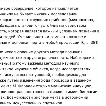
ивое созерцание, которое направляется
инципе не бывает никаких исследований.
омощью соответствующих приборов (микроскопа,
е наблюдать становится устойчивым свойством
сть, которая является важным условием познания в
и людей. Умение видеть и замечать важное и
ная и основная черта в любой профессии [6, с. 381].
о использование другого метода познания –
но, имеет некоторую ограниченность. Наблюдение
жизнь. Поэтому важным методом научного
ь такое изучение объекта, когда исследователь
ния искусственных условий, необходимых для
же путем изменения хода процесса в заданном
имента М. Фарадей открыл магнитную индукцию,
т широко распространен в физике, химии, биологии,
уках. Возможности эксперимента в астрономии
данием искусственных спутников.