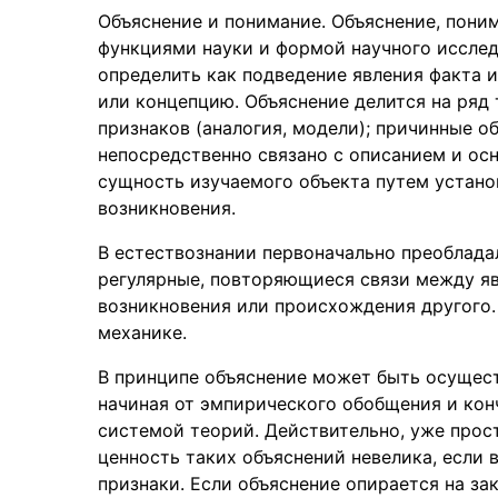
Объяснение и понимание. Объяснение, пони
функциями науки и формой научного иссле
определить как подведение явления факта 
или концепцию. Объяснение делится на ряд
признаков (аналогия, модели); причинные об
непосредственно связано с описанием и ос
сущность изучаемого объекта путем установ
возникновения.
В естествознании первоначально преоблада
регулярные, повторяющиеся связи между яв
возникновения или происхождения другого.
механике.
В принципе объяснение может быть осущес
начиная от эмпирического обобщения и ко
системой теорий. Действительно, уже прос
ценность таких объяснений невелика, если
признаки. Если объяснение опирается на за