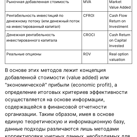
Рыночная добавленная стоимость
MVA
Market
Value Added
Рентабельность инвестиций по
CFROI
Cash Flow
денежному потоку (или денежный поток
Return on
на инвестированный капитал)
Investment
Денежная рентабельность
CROCI
Cash Return
инвестированного капитала
on Capital
Invested
Реальные опционы
ROV
Real option
valuation
В основе этих методов лежит концепция
добавленной стоимости (value added) или
"экономической" прибыли (economic profit), а
определение итоговых критериев эффективности
осуществляется на основе информации,
содержащейся в финансовой отчетности
организации. Таким образом, имея в основе
единую теоретическую и информационную базу,
данные подходы различаются лишь методами
корректировки учетных данных, необходимых для