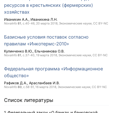
ресурсов в крестьянских (фермерских)
хозяйствах
Иванихин А.А.
Иванихина Л.Н.
NovaInfo
81
, с.40-46,
20 марта 2018
, Экономические науки,
CC BY-NC
Базисные условия поставок согласно
правилам «Инкотермс-2010»
Кулинченко В.Ю.
Ельчанинова О.В.
NovaInfo
81
, с.37-40,
19 марта 2018
, Экономические науки,
CC BY-NC
Федеральная программа «Информационное
общество»
Рафиков Д.А.
Арасланбаев И.В.
NovaInfo
80
, с.58-61,
16 марта 2018
, Экономические науки,
CC BY-NC
Список литературы
Федеральный закон «О банках и банковской