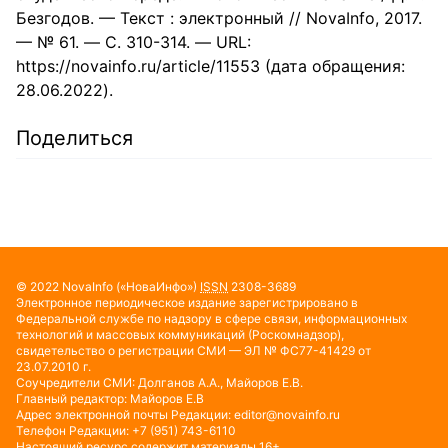
Безгодов. — Текст : электронный // NovaInfo, 2017.
— № 61. — С. 310-314. — URL:
https://novainfo.ru/article/11553 (дата обращения:
28.06.2022).
Поделиться
© 2022
NovaInfo
(«НоваИнфо»)
ISSN
2308-3689
Электронное периодическое издание зарегистрировано в
Федеральной службе по надзору в сфере связи, информационных
технологий и массовых коммуникаций (Роскомнадзор),
свидетельство о регистрации СМИ — ЭЛ № ФС77-41429 от
23.07.2010 г.
Соучредители СМИ: Долганов А.А., Майоров Е.В.
Главный редактор: Майоров Е.В
Адрес электронной почты Редакции:
editor@novainfo.ru
Телефон Редакции: +7 (951) 743-6110
Настоящий ресурс содержит материалы 16+