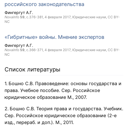
российского законодательства
Фингергут А.Г.
NovaInfo
59
, с.376-381,
4 февраля 2017
, Юридические науки,
CC BY-
NC
«Гибритные» войны. Мнение экспертов
Фингергут А.Г.
NovaInfo
59
, с.366-371,
4 февраля 2017
, Юридические науки,
CC BY-
NC
Список литературы
Бошно С.В. Правоведение: основы государства и
права. Учебное пособие. Сер. Российское
юридическое образование М., 2007.
Бошно С.В. Теория права и государства. Учебник.
Сер. Российское юридическое образование (2-е
изд., перераб. и доп.). М., 2011.