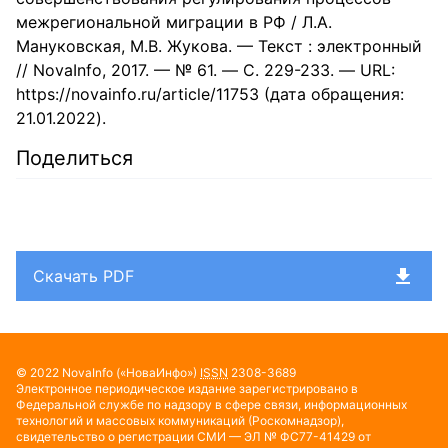
межрегиональной миграции в РФ / Л.А.
Мануковская, М.В. Жукова. — Текст : электронный
// NovaInfo, 2017. — № 61. — С. 229-233. — URL:
https://novainfo.ru/article/11753 (дата обращения:
21.01.2022).
Поделиться
Скачать PDF
© 2022
NovaInfo
(«НоваИнфо»)
ISSN
2308-3689
Электронное периодическое издание зарегистрировано в
Федеральной службе по надзору в сфере связи, информационных
технологий и массовых коммуникаций (Роскомнадзор),
свидетельство о регистрации СМИ — ЭЛ № ФС77-41429 от