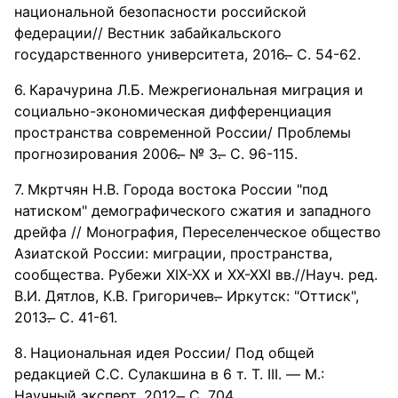
национальной безопасности российской
федерации// Вестник забайкальского
государственного университета, 2016. ̶ С. 54-62.
Карачурина Л.Б. Межрегиональная миграция и
социально-экономическая дифференциация
пространства современной России/ Проблемы
прогнозирования 2006. ̶ № 3. ̶ С. 96-115.
Мкртчян Н.В. Города востока России "под
натиском" демографического сжатия и западного
дрейфа // Монография, Переселенческое общество
Азиатской России: миграции, пространства,
сообщества. Рубежи XIX-XX и XX-XXI вв.//Науч. ред.
В.И. Дятлов, К.В. Григоричев. ̶ Иркутск: "Оттиск",
2013. ̶ С. 41-61.
Национальная идея России/ Под общей
редакцией С.С. Сулакшина в 6 т. Т. III. — М.:
Научный эксперт, 2012. ̶ C. 704.