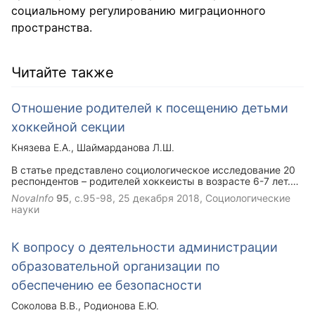
социальному регулированию миграционного
пространства.
Читайте также
Отношение родителей к посещению детьми
хоккейной секции
Князева Е.А.
Шаймарданова Л.Ш.
В статье представлено социологическое исследование 20
респондентов – родителей хоккеисты в возрасте 6-7 лет.
Опрос включал различные темы, связанные с физическим
NovaInfo
95
, с.95-98,
25 декабря 2018
, Социологические
обучением, оценка тренерской работы, а также личные
науки
вопросы. Результаты социологические исследования
представлены.
К вопросу о деятельности администрации
образовательной организации по
обеспечению ее безопасности
Соколова В.В.
Родионова Е.Ю.