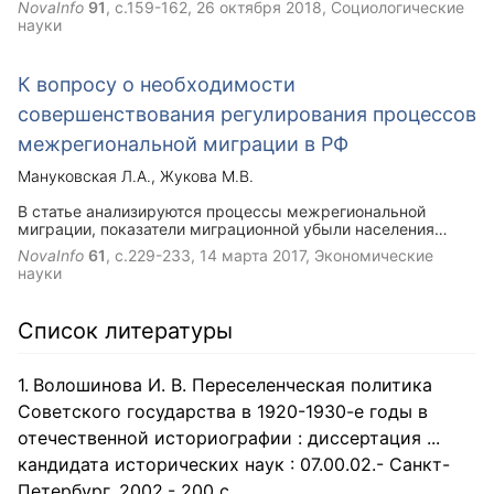
NovaInfo
91
, с.159-162,
26 октября 2018
, Социологические
ознакомить молодых учителей с льготами, которые им
науки
полагаются. Ведущим методом в исследовании данной
проблемы является метод анализа-синтеза, направленный
на исследование возможных перспектив.
К вопросу о необходимости
совершенствования регулирования процессов
межрегиональной миграции в РФ
Мануковская Л.А.
Жукова М.В.
В статье анализируются процессы межрегиональной
миграции, показатели миграционной убыли населения
Алтайского края. Рассмотрены некоторые аспекты
NovaInfo
61
, с.229-233,
14 марта 2017
, Экономические
регулирования миграции в Алтайском крае. Авторами
науки
предлагается ряд мероприятий по совершенствованию
регулирования межрегиональной миграции в РФ.
Список литературы
Волошинова И. В. Переселенческая политика
Советского государства в 1920-1930-е годы в
отечественной историографии : диссертация ...
кандидата исторических наук : 07.00.02.- Санкт-
Петербург, 2002.- 200 с.