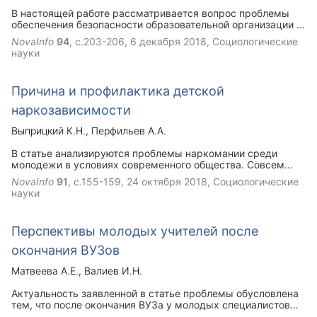
В настоящей работе рассматривается вопрос проблемы
обеспечения безопасности образовательной организации с
указанием примера из судебной практики.
NovaInfo
94
, с.203-206,
6 декабря 2018
, Социологические
науки
Причина и профилактика детской
наркозависимости
Выприцкий К.Н.
Перфильев А.А.
В статье анализируются проблемы наркомании среди
молодежи в условиях современного общества. Совсем
недавно, на телевидение демонстрировали, социальные
NovaInfo
91
, с.155-159,
24 октября 2018
, Социологические
ролики, на которых люди употребляли наркотические
науки
вещества. Это было непонятно и не воспринималось, как
будущее общества, никто даже представить не мог, что
данная проблема может возникнуть в обществе и затмить
Перспективы молодых учителей после
разум молодежи. Именно с того момента детская
наркомания перестала быть такой редкостью и приобрела
окончания ВУЗов
особый вид.
Матвеева А.Е.
Валиев И.Н.
Актуальность заявленной в статье проблемы обусловлена
тем, что после окончания ВУЗа у молодых специалистов
возникают трудности с жильем и не только. Цель статьи –