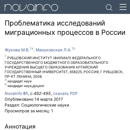
Проблематика исследований
миграционных процессов в России
Жукова М.В.
Мануковская Л.А.
РУБЦОВСКИЙ ИНСТИТУТ (ФИЛИАЛ) ФЕДЕРАЛЬНОГО
ГОСУДАРСТВЕННОГО БЮДЖЕТНОГО ОБРАЗОВАТЕЛЬНОГО
УЧРЕЖДЕНИЯ ВЫСШЕГО ОБРАЗОВАНИЯ АЛТАЙСКИЙ
ГОСУДАРСТВЕННЫЙ УНИВЕРСИТЕТ
,
658225
,
РОССИЯ
,
Г РУБЦОВСК
,
ПР-КТ ЛЕНИНА, 200Б
кандидат наук
кандидат наук,доцент
NovaInfo
61
,
с.
492-495
,
скачать PDF
Опубликовано
14 марта 2017
Раздел:
Социологические науки
Просмотров за месяц:
1
Аннотация