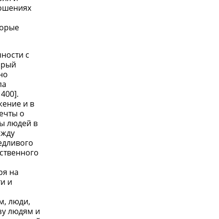
ношениях
торые
чности с
орый
но
па
400].
жение и в
ечты о
ды людей в
ежду
ведливого
ственного
ря на
и и
м, люди,
зу людям и