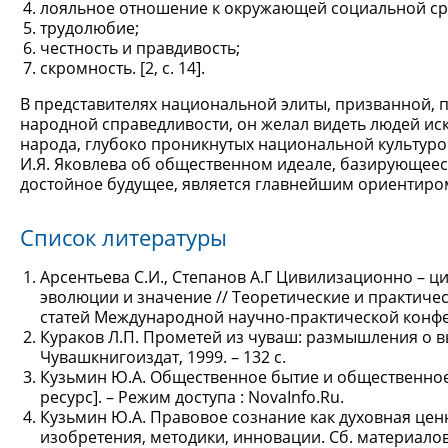
лояльное отношение к окружающей социальной ср
трудолюбие;
честность и правдивость;
скромность. [2, с. 14].
В представителях национальной элиты, призванной, п
народной справедливости, он желал видеть людей ис
народа, глубоко проникнутых национальной культуро
И.Я. Яковлева об общественном идеале, базирующеес
достойное будущее, является главнейшим ориентиром
Список литературы
Арсентьева С.И., Степанов А.Г Цивилизационно – ц
эволюции и значение // Теоретические и практиче
статей Международной научно-практической конфере
Кураков Л.П. Прометей из чуваш: размышления о вы
Чувашкнигоиздат, 1999. – 132 с.
Кузьмин Ю.А. Общественное бытие и общественное
ресурс]. – Режим доступа : NovaInfo.Ru.
Кузьмин Ю.А. Правовое сознание как духовная ценн
изобретения, методики, инновации. Сб. материалов