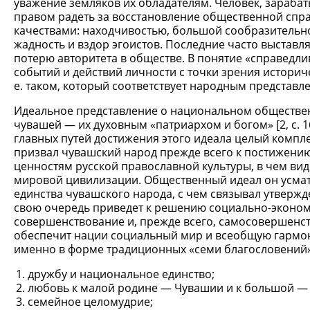
уважение земляков их обладателям. Человек, зараба
правом радеть за восстановление общественной спра
качествами: находчивостью, большой сообразительнос
жадность и вздор эгоистов. Последние часто выставл
потерю авторитета в обществе. В понятие «справедл
событий и действий личности с точки зрения истори
е. таком, который соответствует народным представл
Идеальное представление о национальном обществе
чувашей — их духовным «патриархом и богом» [2, с.
главных путей достижения этого идеала целый компле
призвал чувашский народ прежде всего к постижен
ценностям русской православной культуры, в чем ви
мировой цивилизации. Общественный идеал он усматр
единства чувашского народа, с чем связывал утвержд
свою очередь приведет к решению социально-экономи
совершенствование и, прежде всего, самосовершенст
обеспечит нации социальный мир и всеобщую гармон
именно в форме традиционных «семи благословений»,
дружбу и национальное единство;
любовь к малой родине — Чувашии и к большой — 
семейное целомудрие;