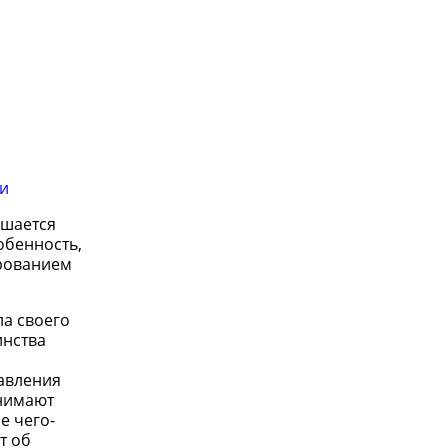
ии
ешается
обенность,
ированием
а своего
инства
авления
онимают
е чего-
т об