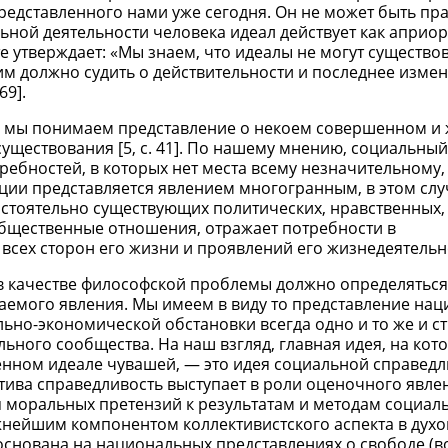
представленного нами уже сегодня. Он не может быть пр
ьной деятельности человека идеал действует как априо
е утверждает: «Мы знаем, что идеалы не могут существов
им должно судить о действительности и последнее измен
69].
 мы понимаем представление о некоем совершенном и
уществования [5, с. 41]. По нашему мнению, социальный
ебностей, в которых нет места всему незначительному,
ции представляется явлением многогранным, в этом слу
стоятельно существующих политических, нравственных,
общественные отношения, отражает потребности в
всех сторон его жизни и проявлений его жизнедеятельн
в качестве философской проблемы должно определятьс
емого явления. Мы имеем в виду то представление нац
льно-экономической обстановки всегда одно и то же и 
ьного сообщества. На наш взгляд, главная идея, на кот
нном идеале чувашей, — это идея социальной справедл
ива справедливость выступает в роли оценочного явле
моральных претензий к результатам и методам социал
жнейшим компонентом коллективистского аспекта в дух
 основана на национальных представлениях о свободе (в