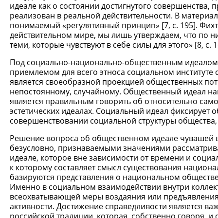
идеале как о состоянии достигнутого совершенства, 
реализован в реальной действительности. В материал
понимаемый «регулятивный принцип» [7, с. 195]. Фихт
действительном мире, мы лишь утверждаем, что по н
теми, которые чувствуют в себе силы для этого» [8, с. 1
Под социально-национально-общественным идеалом
приемлемом для всего этноса социальном институте с
является своеобразной проекцией общественных потр
непостоянному, случайному. Общественный идеал на
является правильным говорить об относительно само
эстетических идеалах. Социальный идеал фиксирует 
совершенствовании социальной структуры общества, 
Решение вопроса об общественном идеале чувашей 
безусловно, признаваемыми значениями рассматрива
идеале, которое вне зависимости от времени и социа
к которому составляет смысл существования национал
базируются представления о национальном обществе
Именно в социальном взаимодействии внутри коллект
всеохватывающей меры воздаяния или предъявления 
активности. Достижение справедливости является ва
российской традиции, которая, собственно говоря, и