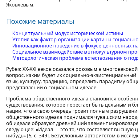
Яковлевым.
Похожие материалы
Концептуальный модус исторической истины
Утопия как фактор организации картины социальн
Инновационное поведение в фокусе ценностных п
Социальное взаимодействие в этнокультурном про
Методологическая проблема естествознания о под
Рубеж XX-XXI веков оказался роковым в многовеково
вопрос, каким будет их социально-экзистенциальный
язык, культуру, традицию, определить парадигму общ
представлений о социальном идеале.
Проблема общественного идеала становится особенн
существования, которое перестает быть цельным и б
нации, что в свою очередь грозит полным разрушени
общественного идеала поднимался чувашским народо
об идеале образуют древнейший элемент мировоззрени
следующее: «Идеал — это то, что составляет высшую 
нибудь» [5, с. 349]. Безусловным авторитетом в иссл