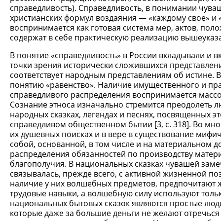
справедливость). Справедливость, в понимании чува
христианских формул воздаяния — «каждому свое» и «
воспринимается как готовая система мер, актов, пол
содержат в себе практическую реализацию вышеуказ
В понятие «справедливость» в России вкладывали и в
точки зрения исторически сложившихся представлени
соответствует народным представлениям об истине. В
понятию «равенство». Наличие имущественного и пр
справедливого распределения воспринимается массов
Сознание этноса изначально стремится преодолеть л
народных сказках, легендах и песнях, посвященных э
справедливом общественном бытии [3, с. 318]. Во мн
их душевных поисках и в вере в существование мифич
собой, основанной, в том числе и на материальном д
распределения обязанностей по производству мате
благополучия. В национальных сказках чувашей заме
связывалась, прежде всего, с активной жизненной поз
наличие у них волшебных предметов, предпочитают ж
трудовые навыки, а волшебную силу используют толь
национальных бытовых сказок являются простые люди
которые даже за большие деньги не желают отречься