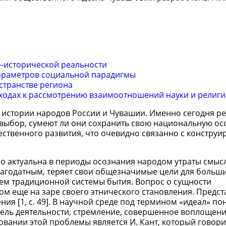
о-исторической реальности
араметров социальной парадигмы
странстве региона
ходах к рассмотрению взаимоотношений науки и религ
й истории народов России и Чувашии. Именно сегодня р
 выбор, сумеют ли они сохранить свою национальную ос
ественного развития, что очевидно связанно с констру
о актуальна в периоды осознания народом утраты смысл
лагодатным, теряет свои общезначимые цели для больш
ем традиционной системы бытия. Вопрос о сущности
м еще на заре своего этнического становления. Предст
я [1, с. 49]. В научной среде под термином «идеал» п
цель деятельности, стремление, совершенное воплощени
едовании этой проблемы является И. Кант, который говори