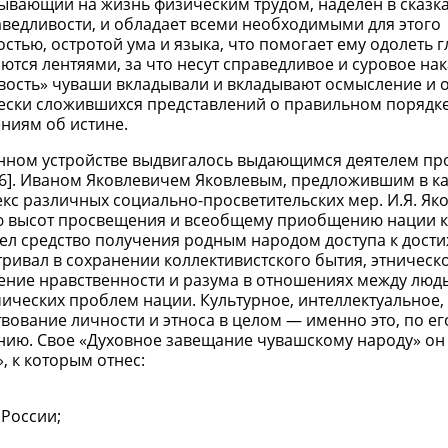
тывающий на жизнь физическим трудом, наделен в сказк
ведливости, и обладает всеми необходимыми для этого
тью, остротой ума и языка, что помогает ему одолеть г
яются лентяями, за что несут справедливое и суровое на
ивость» чуваши вкладывали и вкладывают осмысление и 
чески сложившихся представлений о правильном порядке 
ениям об истине.
нном устройстве выдвигалось выдающимся деятелем п
 16]. Иваном Яковлевичем Яковлевым, предложившим в к
кс различных социально-просветительских мер. И.Я. Як
ию высот просвещения и всеобщему приобщению нации к
дел средство получения родным народом доступа к дост
ивал в сохранении коллективистского бытия, этническ
ение нравственности и разума в отношениях между людь
ческих проблем нации. Культурное, интеллектуальное,
вование личности и этноса в целом — именно это, по е
ию. Свое «Духовное завещание чувашскому народу» он
 к которым отнес:
России;