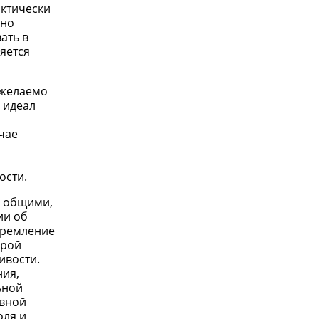
актически
рно
ать в
яется
 желаемо
 идеал
чае
ости.
я общими,
ии об
стремление
орой
ивости.
ния,
ьной
овной
оля и