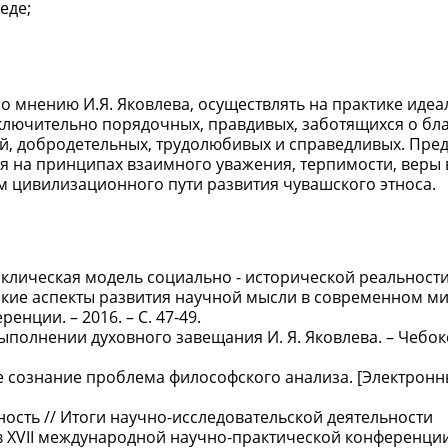
еде;
о мнению И.Я. Яковлева, осуществлять на практике идеа
ключительно порядочных, правдивых, заботящихся о бла
й, добродетельных, трудолюбивых и справедливых. Пре
я на принципах взаимного уважения, терпимости, веры
 цивилизационного пути развития чувашского этноса.
иклическая модель социально - исторической реальности
ские аспекты развития научной мысли в современном ми
нции. – 2016. – С. 47-49.
полнении духовного завещания И. Я. Яковлева. – Чебок
 сознание проблема философского анализа. [Электрон
ость // Итоги научно-исследовательской деятельности
 XVII международной научно-практической конференции. 