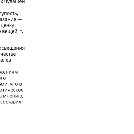
ах чувашей
лупость,
казание —
оценку
вещей, т.
росвещения
ачестве
овлев
ижениям
ого
ми, что в
 этическое
го мнению,
 составил