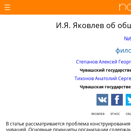
И.Я. Яковлев об о
№6
фило
Степанов Алексей Геор
Чувашский государстве
Тихонов Анатолий Серг
Чувашская государстве
ЯКОВЛЕВ
ЭТНОС
ОБ
В статье рассматривается проблема конструирования
чувашей. Основные принципы организации содержан