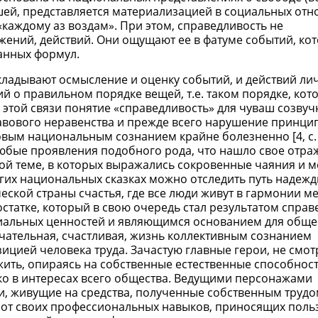
шей, представляется материализацией в социальных от
каждому аз воздам». При этом, справедливость не
ожений, действий. Они ощущают ее в фатуме событий, ко
анных формул.
кладывают осмысление и оценку событий, и действий ли
й о правильном порядке вещей, т.е. таком порядке, кот
 этой связи понятие «справедливость» для чуваш созвуч
авового неравенства и прежде всего нарушение принци
ым национальным сознанием крайне болезненно [4, с. 
юбые проявления подобного рода, что нашло свое отра
той теме, в которых выражались сокровенные чаяния и м
огих национальных сказках можно отследить путь надеж
еской страны счастья, где все люди живут в гармонии м
остатке, который в свою очередь стал результатом спра
риальных ценностей и являющимся основанием для обще
чательная, счастливая, жизнь коллективным сознанием
ицией человека труда. Зачастую главные герои, не смот
ить, опираясь на собственные естественные способност
ко в интересах всего общества. Ведущими персонажами
, живущие на средства, полученные собственным трудо
 от своих профессиональных навыков, приносящих поль