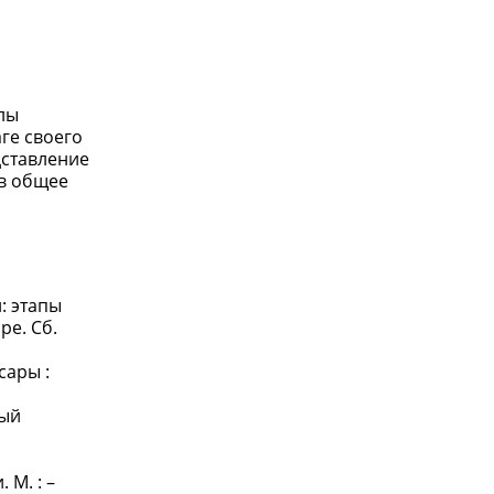
лы
ге своего
дставление
 в общее
: этапы
ре. Сб.
сары :
ный
М. : –