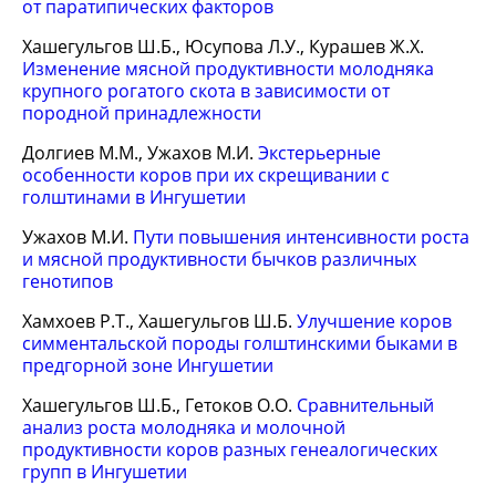
от паратипических факторов
Хашегульгов Ш.Б., Юсупова Л.У., Курашев Ж.Х.
Изменение мясной продуктивности молодняка
крупного рогатого скота в зависимости от
породной принадлежности
Долгиев М.М., Ужахов М.И.
Экстерьерные
особенности коров при их скрещивании с
голштинами в Ингушетии
Ужахов М.И.
Пути повышения интенсивности роста
и мясной продуктивности бычков различных
генотипов
Хамхоев Р.Т., Хашегульгов Ш.Б.
Улучшение коров
симментальской породы голштинскими быками в
предгорной зоне Ингушетии
Хашегульгов Ш.Б., Гетоков О.О.
Сравнительный
анализ роста молодняка и молочной
продуктивности коров разных генеалогических
групп в Ингушетии