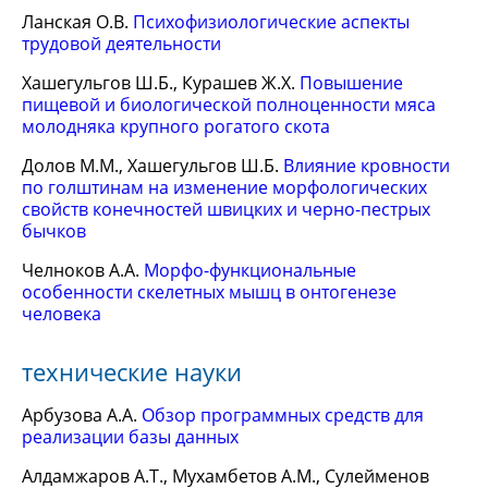
Ланская О.В.
Психофизиологические аспекты
трудовой деятельности
Хашегульгов Ш.Б., Курашев Ж.Х.
Повышение
пищевой и биологической полноценности мяса
молодняка крупного рогатого скота
Долов М.М., Хашегульгов Ш.Б.
Влияние кровности
по голштинам на изменение морфологических
свойств конечностей швицких и черно-пестрых
бычков
Челноков А.А.
Морфо-функциональные
особенности скелетных мышц в онтогенезе
человека
технические науки
Арбузова А.А.
Обзор программных средств для
реализации базы данных
Алдамжаров А.Т., Мухамбетов А.М., Сулейменов