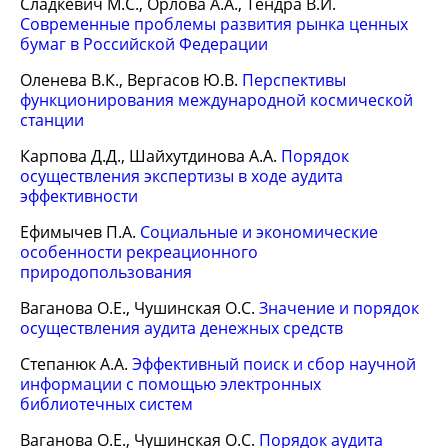
Сладкевич М.С., Орлова А.А., Тендра В.И.
Современные проблемы развития рынка ценных
бумаг в Российской Федерации
Оленева В.К., Вергасов Ю.В.
Перспективы
функционирования международной космической
станции
Карпова Д.Д., Шайхутдинова А.А.
Порядок
осуществления экспертизы в ходе аудита
эффективности
Ефимычев П.А.
Социальные и экономические
особенности рекреационного
природопользования
Ваганова О.Е., Чушинская О.С.
Значение и порядок
осуществления аудита денежных средств
Степанюк А.А.
Эффективный поиск и сбор научной
информации с помощью электронных
библиотечных систем
Ваганова О.Е., Чушинская О.С.
Порядок аудита