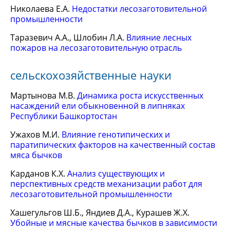
Николаева Е.А.
Недостатки лесозаготовительной
промышленности
Таразевич А.А., Шлобин Л.А.
Влияние лесных
пожаров на лесозаготовительную отрасль
сельскохозяйственные науки
Мартынова М.В.
Динамика роста искусственных
насаждений ели обыкновенной в липняках
Республики Башкортостан
Ужахов М.И.
Влияние генотипических и
паратипических факторов на качественный состав
мяса бычков
Карданов К.Х.
Анализ существующих и
перспективных средств механизации работ для
лесозаготовительной промышленности
Хашегульгов Ш.Б., Яндиев Д.А., Курашев Ж.Х.
Убойные и мясные качества бычков в зависимости