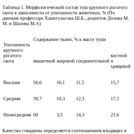
Таблица 1. Морфологический состав туш крупного рогатого
скота в зависимости от упитанности животных, % (По
данным профессора Хашегульгова Ш.Б., доцентов Долова М.
М. и Шалова М.А)
Содержание ткани, % к массе туши
Упитанность
крупного
рогатого
костной
скота
мышечной
жировой
соединительной
и
хрящевой
Высшая
56,6
16,1
11,5
15,7
Средняя
59,7
10,3
12,3
17,5
Нижесредняя
60
3,5
14,3
21,6
Качество говядины определяется соотношением входящих в