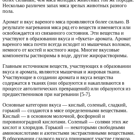
Несколько различен запах мяса зрелых животных разного
пола.
Аромат и вкус вареного мяса проявляются более сильно. В
результате нагревания мяса ряд его веществ изменяется или
освобождается из связанного состояния. Эти вещества и
участвуют в образовании вкуса и «букета» аромата. Аромат
вареного мяса почти всегда исходит из мышечных волокон,
немного от костей и костного жира. Многие вкусовые
компоненты растворимы в воде, другие жирорастворимы.
Главным источником веществ, участвующих в образовании
вкуса и аромата, являются мышечная и жировая ткани.
Участвующие в создании аромата и вкуса вещества
содержатся в тканях (они образуются и накапливаются в
процессе автолитических превращений) или образуются из
предшественников при нагревании [5-7].
Основные категории вкуса — кислый, соленый, сладкий,
горький — создаются в мясе определенными веществами.
Кислый — в основном молочной, фосфорной и
пировиноградной кислотами. Соленый — солями этих же
кислот и хлоридов. Горький — некоторыми свободными
аминокислотами и азотистыми экстрактивными веществами.
В образовании сладкого вкуса принимают участие глюкоза,