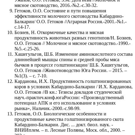
мясное скотоводство, 2016.-№2.-с.30-32.
Гетоков, О.О. Состояние и пути повышения
эффективности молочного скотоводства Кабардино-
Балкарии/ О.О. Гетоков //Аграрная Россия.-2001.-№1.-
с.14-17.
Бозиев, Н. Откормочные качества и мясная
продуктивность животных разных генотипов/Н. Бозиев,
О.О. Гетоков // Молочное и мясное скотоводство.-1990.-
№5.-с.25-26.
Хашегульгов, Ш.Б. Изменение аминокислотного состава
длиннейшей мышцы спины и средней пробы мяса
бычков в процессе голштинизации/ Ш.Б. Хашегульгов,
О.О. Гетоков //Животноводство Юга России. – 2015. –
№1(3). – с. 7-10.
Карданова, И.Х. Продуктивность голштинизированных
коров в условиях Кабардино-Балкарии / И.Х. Карданова,
О.О. Гетоков //В кн.: Тезисы докладов студенческой
науч.-практич.конф.югаРоссии: «Производственный
потенциал АПК и его использование в условиях
рынка», Нальчик.-2000.-с.98-99.
Гетоков, О.О. Биологические особенности и
продуктивные качества голштинизированного скота
Кабардино-Балкарии. Дис. ... докт. биол. наук. -
ВНИИплем. – п. Лесные Поляны, Моск. обл., 2000. –