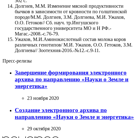
302 с.
Долгиев, М.М. Изменение мясной продуктивности
бычков в зависимости от кровности по голштинской
породе/М.М. Долгиев, З.М. Долгиева, М.И. Ужахов,
О.О. Гетоков// Сб. науч. тр.Ингушского
государственного университета МО и Н РФ.-
Магас.-2008.-с.76-79.
Ужахов, М.И.Аминокислотный состав молока коров
различных генотипов/ М.И. Ужахов, О.О. Гетоков, З.М.
Долгиева// Зоотехния-2016.-№12.-с.9-11.
Пресс-релизы
Завершение формирования электронного
архива по направлению «Науки о Земле и
энергетика»
23 ноября 2020
Создание электронного архива по
направлению «Науки о Земле и энергетика»
29 октября 2020