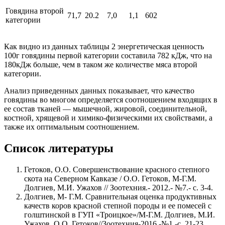
Говядина второй
71,7
20.2
7,0
1,1
602
категории
Как видно из данных таблицы 2 энергетическая ценность
100г говядины первой категории составила 782 кДж, что на
180кДж больше, чем в таком же количестве мяса второй
категории.
Анализ приведенных данных показывает, что качество
говядины во многом определяется соотношением входящих в
ее состав тканей — мышечной, жировой, соединительной,
костной, хрящевой и химико-физическими их свойствами, а
также их оптимальным соотношением.
Список литературы
Гетоков, О.О. Совершенствование красного степного
скота на Северном Кавказе / О.О. Гетоков, М-Г.М.
Долгиев, М.И. Ужахов // Зоотехния.- 2012.- №7.- с. 3-4.
Долгиев, М- Г.М. Сравнительная оценка продуктивных
качеств коров красной степной породы и ее помесей с
голштинской в ГУП «Троицкое»/М-Г.М. Долгиев, М.И.
Ужахов, О.О. Гетоков//Зоотехния-2016.-№1.-с. 21-23.