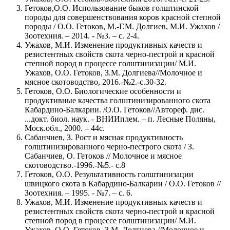
Гетоков,О.О. Использование быков голштинской
породы для совершенствования коров красной степной
породы / О.О. Гетоков, М.-Г.М. Долгиев, М.И. Ужахов /
Зоотехния. – 2014. - №3. – с. 2-4.
Ужахов, М.И. Изменение продуктивных качеств и
резистентных свойств скота черно-пестрой и красной
степной пород в процессе голштинизации/ М.И.
Ужахов, О.О. Гетоков, З.М. Долгиева//Молочное и
мясное скотоводство, 2016.-№2.-с.30-32.
Гетоков, О.О. Биологические особенности и
продуктивные качества голштинизированного скота
Кабардино-Балкарии. /О.О. Гетоков//Автореф. дис.
...докт. биол. наук. - ВНИИплем. – п. Лесные Поляны,
Моск.обл., 2000. – 44с.
Сабанчиев, З. Рост и мясная продуктивность
голштинизированного черно-пестрого скота / З.
Сабанчиев, О. Гетоков // Молочное и мясное
скотоводство.-1996.-№5.- с.8
Гетоков, О.О. Результативность голштинизации
швицкого скота в Кабардино-Балкарии / О.О. Гетоков //
Зоотехния. – 1995. - №7. – с. 6.
Ужахов, М.И. Изменение продуктивных качеств и
резистентных свойств скота черно-пестрой и красной
степной пород в процессе голштинизации/ М.И.
Ужахов, О.О. Гетоков, З.М. Долгиева //Молочное и