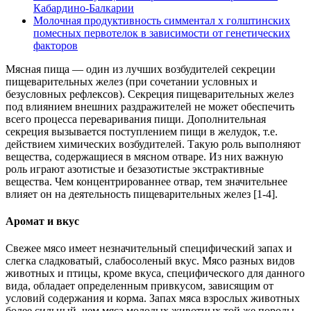
Кабардино-Балкарии
Молочная продуктивность симментал х голштинских
помесных первотелок в зависимости от генетических
факторов
Мясная пища — один из лучших возбудителей секреции
пищеварительных желез (при сочетании условных и
безусловных рефлексов). Секреция пищеварительных желез
под влиянием внешних раздражителей не может обеспечить
всего процесса переваривания пищи. Дополнительная
секреция вызывается поступлением пищи в желудок, т.е.
действием химических возбудителей. Такую роль выполняют
вещества, содержащиеся в мясном отваре. Из них важную
роль играют азотистые и безазотистые экстрактивные
вещества. Чем концентрированнее отвар, тем значительнее
влияет он на деятельность пищеварительных желез [1-4].
Аромат и вкус
Свежее мясо имеет незначительный специфический запах и
слегка сладковатый, слабосоленый вкус. Мясо разных видов
животных и птицы, кроме вкуса, специфического для данного
вида, обладает определенным привкусом, зависящим от
условий содержания и корма. Запах мяса взрослых животных
более сильный, чем мяса молодых животных той же породы.