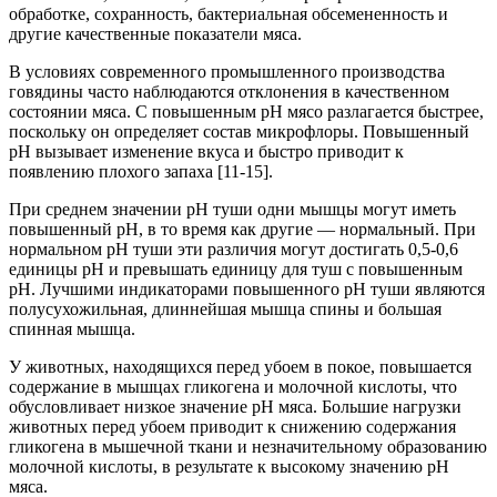
обработке, сохранность, бактериальная обсемененность и
другие качественные показатели мяса.
В условиях современного промышленного производства
говядины часто наблюдаются отклонения в качественном
состоянии мяса. С повышенным рН мясо разлагается быстрее,
поскольку он определяет состав микрофлоры. Повышенный
рН вызывает изменение вкуса и быстро приводит к
появлению плохого запаха [11-15].
При среднем значении рН туши одни мышцы могут иметь
повышенный рН, в то время как другие — нормальный. При
нормальном рН туши эти различия могут достигать 0,5-0,6
единицы рН и превышать единицу для туш с повышенным
рН. Лучшими индикаторами повышенного рН туши являются
полусухожильная, длиннейшая мышца спины и большая
спинная мышца.
У животных, находящихся перед убоем в покое, повышается
содержание в мышцах гликогена и молочной кислоты, что
обусловливает низкое значение рН мяса. Большие нагрузки
животных перед убоем приводит к снижению содержания
гликогена в мышечной ткани и незначительному образованию
молочной кислоты, в результате к высокому значению рН
мяса.