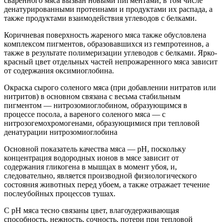
сваренного мяса вызван новыми пигментами, в том числе
денатурированными протеинами и продуктами их распада, а
также продуктами взаимодействия углеводов с белками.
Коричневая поверхность жареного мяса также обусловлена
комплексом пигментов, образовавшихся из гемпротеинов, а
также в результате полимеризации углеводов с белками. Ярко-
красный цвет отдельных частей непрожаренного мяса зависит
от содержания оксимиоглобина.
Окраска сырого соленого мяса (при добавлении нитратов или
нитритов) в основном связана с весьма стабильным
пигментом — нитрозомиоглобином, образующимся в
процессе посола, а вареного соленого мяса — с
нитрозогемохромогенами, образующимися при тепловой
денатурации нитрозомиоглобина
Основной показатель качества мяса — рН, поскольку
концентрация водородных ионов в мясе зависит от
содержания гликогена в мышцах в момент убоя, и,
следовательно, является производной физиологического
состояния животных перед убоем, а также отражает течение
послеубойных процессов тушах.
С рН мяса тесно связаны цвет, влагоудерживающая
способность, нежность, сочность, потери при тепловой