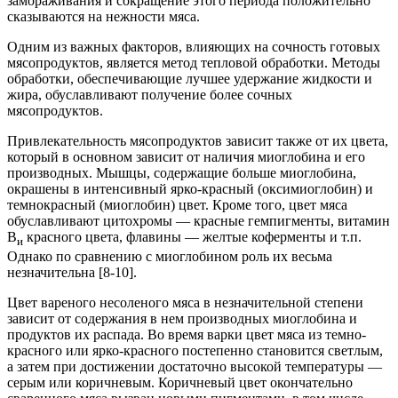
замораживания и сокращение этого периода положительно
сказываются на нежности мяса.
Одним из важных факторов, влияющих на сочность готовых
мясопродуктов, является метод тепловой обработки. Методы
обработки, обеспечивающие лучшее удержание жидкости и
жира, обуславливают получение более сочных
мясопродуктов.
Привлекательность мясопродуктов зависит также от их цвета,
который в основном зависит от наличия миоглобина и его
производных. Мышцы, содержащие больше миоглобина,
окрашены в интенсивный ярко-красный (оксимиоглобин) и
темнокрасный (миоглобин) цвет. Кроме того, цвет мяса
обуславливают цитохромы — красные гемпигменты, витамин
В
красного цвета, флавины — желтые коферменты и т.п.
и
Однако по сравнению с миоглобином роль их весьма
незначительна [8-10].
Цвет вареного несоленого мяса в незначительной степени
зависит от содержания в нем производных миоглобина и
продуктов их распада. Во время варки цвет мяса из темно-
красного или ярко-красного постепенно становится светлым,
а затем при достижении достаточно высокой температуры —
серым или коричневым. Коричневый цвет окончательно