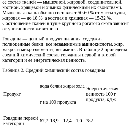
ее состав тканей — мышечной, жировой, соединительной,
костной, хрящевой и химико-физическими их свойствами.
Мышечная ткань обычно составляет 50-60 % от массы туши,
жировая — до 18 %, а костная и хрящевая — 15-32 %.
Соотношение тканей в туше крупного рогатого скота зависит
от упитанности животного.
Говядина — ценный продукт питания, содержит
полноценные белки, все незаменимые аминокислоты, жир,
макро- и микроэлементы, витамины. В таблице 2 приведены
средний химический состав говядины первой и второй
категории и ее энергетическая ценность.
Таблица 2. Средний химический состав говядины
вода
белки
жиры
зола
Энергетическая
Продукт
ценность 100 г
продукта, кДж
г на 100 продукта
Говядина первой
67,7
18,9
12,4
1,0
782
категории