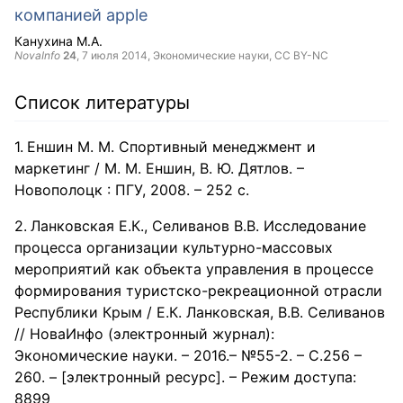
компанией apple
Канухина М.А.
NovaInfo
24
,
7 июля 2014
, Экономические науки,
CC BY-NC
Список литературы
Еншин М. М. Спортивный менеджмент и
маркетинг / М. М. Еншин, В. Ю. Дятлов. –
Новополоцк : ПГУ, 2008. – 252 с.
Ланковская Е.К., Селиванов В.В. Исследование
процесса организации культурно-массовых
мероприятий как объекта управления в процессе
формирования туристско-рекреационной отрасли
Республики Крым / Е.К. Ланковская, В.В. Селиванов
// НоваИнфо (электронный журнал):
Экономические науки. – 2016.– №55-2. – С.256 –
260. – [электронный ресурс]. – Режим доступа:
8899