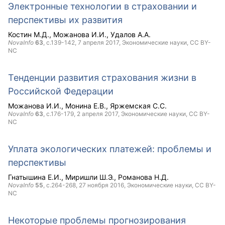
Электронные технологии в страховании и
перспективы их развития
Костин М.Д.
Можанова И.И.
Удалов А.А.
NovaInfo
63
, с.139-142,
7 апреля 2017
, Экономические науки,
CC BY-
NC
Тенденции развития страхования жизни в
Российской Федерации
Можанова И.И.
Монина Е.В.
Яржемская С.С.
NovaInfo
63
, с.176-179,
2 апреля 2017
, Экономические науки,
CC BY-
NC
Уплата экологических платежей: проблемы и
перспективы
Гнатышина Е.И.
Миришли Ш.Э.
Романова Н.Д.
NovaInfo
55
, с.264-268,
27 ноября 2016
, Экономические науки,
CC BY-
NC
Некоторые проблемы прогнозирования