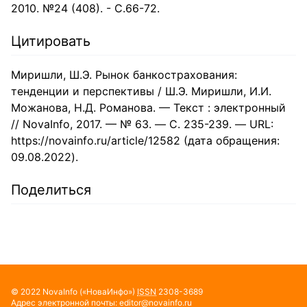
2010. №24 (408). - С.66-72.
Цитировать
Миришли, Ш.Э. Рынок банкострахования:
тенденции и перспективы / Ш.Э. Миришли, И.И.
Можанова, Н.Д. Романова. — Текст : электронный
// NovaInfo, 2017. — № 63. — С. 235-239. — URL:
https://novainfo.ru/article/12582 (дата обращения:
09.08.2022).
Поделиться
© 2022
NovaInfo
(«НоваИнфо»)
ISSN
2308-3689
Адрес электронной почты:
editor@novainfo.ru