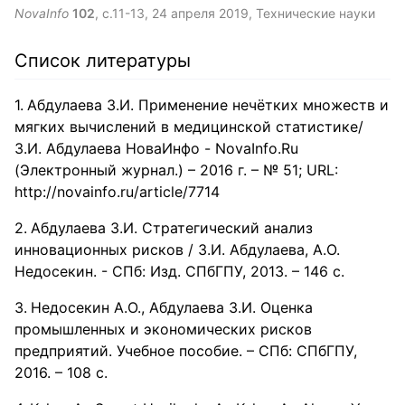
арматуре железобетона. Из разнообразных подходов
NovaInfo
102
, с.11-13,
24 апреля 2019
, Технические науки
антикоррозионной защиты наиболее технологичным
является направленное структурообразование
нанокомпозитов, которое обеспечивается оптимальным
Список литературы
подбором нановяжущих и заполнителей.
Абдулаева З.И. Применение нечётких множеств и
мягких вычислений в медицинской статистике/
З.И. Абдулаева НоваИнфо - NovaInfo.Ru
(Электронный журнал.) – 2016 г. – № 51; URL:
http://novainfo.ru/article/7714
Абдулаева З.И. Стратегический анализ
инновационных рисков / З.И. Абдулаева, А.О.
Недосекин. - СПб: Изд. СПбГПУ, 2013. – 146 с.
Недосекин А.О., Абдулаева З.И. Оценка
промышленных и экономических рисков
предприятий. Учебное пособие. – СПб: СПбГПУ,
2016. – 108 с.