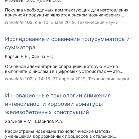
Покупка необходимых комплектующих для изготовления
конечной продукции является риском возникновения
брака (дефекта) в производстве. Поэтому возникает
NovaInfo
103
, с.9-10,
3 мая 2019
, Технические науки
необходимость технического контроля, так называемого
входного контроля, покупных изделий, который является
важным элементом системы менеджмента качества
Исследование и сравнение полусумматора и
закупаемой продукции.
сумматора
Корзин В.В.
Фокша Е.С.
Основной элементарной операцией, которую можно
выполнять с числами в цифровых устройствах — это
арифметическое сложение двух одноразрядных двоичных
NovaInfo
102
, с.14-15,
27 апреля 2019
, Технические науки
чисел. АЛУ — Арифметико-логическое устройство
процессора, будет обязательно содержать в составе
своём такие элементы как сумматоры. Такие схемы
Инновационные технологии снижения
позволят, к примеру, складывать двоичные числа. Но
помимо сложения они обладают есть еще множеством
интенсивности коррозии арматуры
функций.
железобетонных конструкций
Халиков Р.М.
Шарипов Р.А.
Рассмотрены новейшие технологические методы
уменьшения коррозионных процессов в стальной