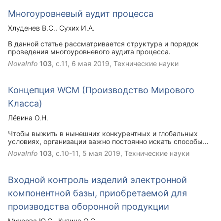
Многоуровневый аудит процесса
Хлуденев В.С.
Сухих И.А.
В данной статье рассматривается структура и порядок
проведения многоуровневого аудита процесса.
NovaInfo
103
, с.11,
6 мая 2019
, Технические науки
Концепция WCM (Производство Мирового
Класса)
Лёвина О.Н.
Чтобы выжить в нынешних конкурентных и глобальных
условиях, организации важно постоянно искать способы
повышения эффективности и производительности. Очень
NovaInfo
103
, с.10-11,
5 мая 2019
, Технические науки
важно иметь производственную практику, которая
является бережливой, эффективной и гибкой.
Производство мирового класса - это процессно-
Входной контроль изделий электронной
ориентированный подход, в котором различные методы и
философия используются в той или иной комбинации.
компонентной базы, приобретаемой для
производства оборонной продукции
Михеева Ю.С.
Кулина О.С.