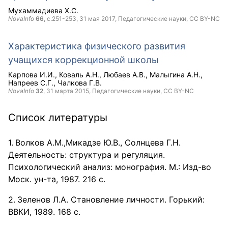
Мухаммадиева Х.С.
NovaInfo
66
, с.251-253,
31 мая 2017
, Педагогические науки,
CC BY-NC
Характеристика физического развития
учащихся коррекционной школы
Карпова И.И.
Коваль А.Н.
Любаев А.В.
Малыгина А.Н.
Напреев С.Г.
Чалкова Г.В.
NovaInfo
32
,
31 марта 2015
, Педагогические науки,
CC BY-NC
Список литературы
Волков А.М.,Микадзе Ю.В., Солнцева Г.Н.
Деятельность: структура и регуляция.
Психологический анализ: монография. М.: Изд-во
Моск. ун-та, 1987. 216 с.
Зеленов Л.А. Становление личности. Горький:
ВВКИ, 1989. 168 с.