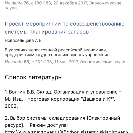
бухгалтерского учета произошел благодаря самой
NovaInfo
76
, с.180-183,
20 декабря 2017
, Экономические
хозяйственной деятельности человека. По имеющимся на
науки
сегодняшний день учетным документам прослеживается,
какое высокое положение занимали в древности
бухгалтера, и как высоко оценивалось их дело. Учет
Проект мероприятий по совершенствованию
определяли как «тайну богов». В счетоводство тех
периодов входили «системы учета», взятые из
системы планирования запасов
материальных носителей данных: в Вавилоне применяли
глиняные таблички, в Египте – папирус, в Греции – черепки,
Новосельцева А.В.
в Риме – восковые таблички, в империи инков – веревки, в
средневековой Европе – пергамент. И лишь во II веке н. э.
В условиях непостоянной российской экономики,
появилась бумага.
предприятиям трудно организовывать управление
собственными оборотными средствами, а именно
NovaInfo
65
, с.232-238,
11 мая 2017
, Экономические науки
запасами. Неустойчивые темпы роста экономики
вынуждают организации демонстрировать навыки
прогнозирования и планирования все чаще и интенсивнее.
Список литературы
Для того, чтобы продуктивно функционировать
организации нужно владеть обширной теоретической
базой, применять методы анализа и разрабатывать
Волгин В.В. Склад. Организация и управление -
наилучшие решения для управления запасами.
М.: Изд. - торговая корпорация "Дашков и К°",
2002.
Выбор системы складирования [Электронный
ресурс]. – Режим доступа:
http://www.znaytovar.ru/s/Vybor_sistemy_skladirovaniya