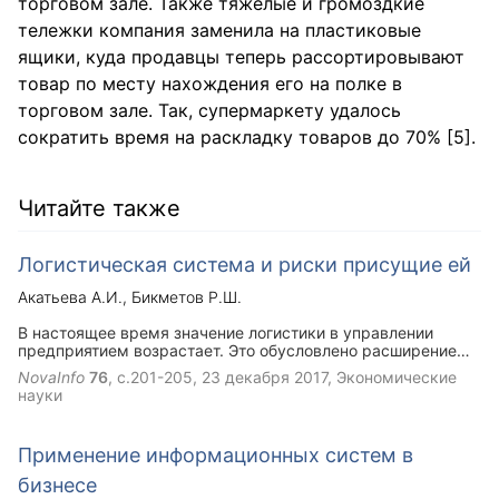
торговом зале. Также тяжелые и громоздкие
тележки компания заменила на пластиковые
ящики, куда продавцы теперь рассортировывают
товар по месту нахождения его на полке в
торговом зале. Так, супермаркету удалось
сократить время на раскладку товаров до 70% [5].
Читайте также
Логистическая система и риски присущие ей
Акатьева А.И.
Бикметов Р.Ш.
В настоящее время значение логистики в управлении
предприятием возрастает. Это обусловлено расширением
производства и ассортимента производимой продукции,
NovaInfo
76
, с.201-205,
23 декабря 2017
, Экономические
разрастанием сети оптовой и розничной торговли,
науки
усложнением взаимоотношений с поставщиками товаров и
услуг. В этой связи становится все больше актуальным
мнение о том, что оптимальное управление логистической
Применение информационных систем в
системой на предприятии позволяет повысить как
текущий, так и стратегический уровень
бизнесе
конкурентоспособности.