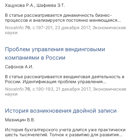
Хацукова Р.А.
Шафиева Э.Т.
В статье рассматривается динамичность бизнес-
процессов и анализируется постоянно меняющаяся
потребность в информационных системах.
NovaInfo
76
, с.197-201,
23 декабря 2017
, Экономические
Рассматривается достижения в области информационных
науки
систем и технологий, с помощью которых становится
возможным проведение инжиниринга и реинжиниринга
бизнес-процессов.
Проблем управления вендинговыми
компаниями в России
Сафонов А.И.
В статье рассматривается вендинговая деятельность в
России. Идентификация проблем управления
вендинговыми компаниями в России. Выявленные
NovaInfo
76
, с.190-193,
21 декабря 2017
, Экономические
проблемы управления были иследованы, от принятого
науки
решения руководителя зависит дальнейшая судьба
компании.
История возникновения двойной записи
Мазницин В.В.
История бухгалтерского учета длится уже практически
шесть тысячелетий. Толчок к развитию для развития