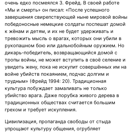
очень едко посмеялся З. Фрейд. В своей работе
«Мы и смерть» он писал: «После успешного
завершения свирепствующей ныне мировой войны
победоносные немецкие солдаты поспешат домой
к жёнам и детям, и их не будет удерживать и
тревожить мысль о врагах, которых они убили в
рукопашном бою или дальнобойным оружием. Но
дикарь-победитель, возвращающийся домой с
тропы войны, не может вступить в своё селение и
увидеть жену, пока не искупит совершённых им на
войне убийств покаянием, подчас долгим и
трудным» (Фрейд 1994: 20). Традиционная
культура побуждает замаливать не только
убийство врага. Даже порубка живого дерева в
традиционных обществах считается большим
грехом и требует искупления.
Цивилизация, пропаганда свободы от стыда
упрощают культуру общения, огрубляет