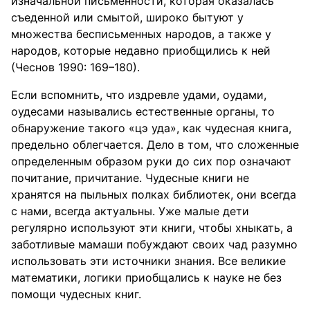
изначальной письменности, которая оказалась
съеденной или смытой, широко бытуют у
множества бесписьменных народов, а также у
народов, которые недавно приобщились к ней
(Чеснов 1990: 169–180).
Если вспомнить, что издревле удами, оудами,
оудесами назывались естественные органы, то
обнаружение такого «цэ уда», как чудесная книга,
предельно облегчается. Дело в том, что сложенные
определенным образом руки до сих пор означают
почитание, причитание. Чудесные книги не
хранятся на пыльных полках библиотек, они всегда
с нами, всегда актуальны. Уже малые дети
регулярно используют эти книги, чтобы хныкать, а
заботливые мамаши побуждают своих чад разумно
использовать эти источники знания. Все великие
математики, логики приобщались к науке не без
помощи чудесных книг.