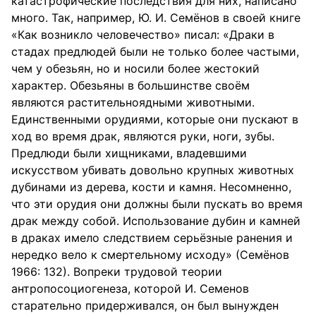
катастрофические последствия для них, написано
много. Так, например, Ю. И. Семёнов в своей книге
«Как возникло человечество» писал: «Драки в
стадах предлюдей были не только более частыми,
чем у обезьян, но и носили более жестокий
характер. Обезьяны в большинстве своём
являются растительноядными животными.
Единственными орудиями, которые они пускают в
ход во время драк, являются руки, ноги, зубы.
Предлюди были хищниками, владевшими
искусством убивать довольно крупных животных
дубинами из дерева, кости и камня. Несомненно,
что эти орудия они должны были пускать во время
драк между собой. Использование дубин и камней
в драках имело следствием серьёзные ранения и
нередко вело к смертельному исходу» (Семёнов
1966: 132). Вопреки трудовой теории
антропосоциогенеза, которой И. Семенов
старательно придерживался, он был вынужден