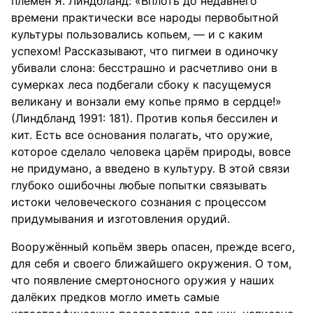
племен Я. Линдбланд: «Вплоть до недавнего
времени практически все народы первобытной
культуры пользовались копьем, — и с каким
успехом! Рассказывают, что пигмеи в одиночку
убивали слона: бесстрашно и расчетливо они в
сумерках леса подбегали сбоку к пасущемуся
великану и вонзали ему копье прямо в сердце!»
(Линдбланд 1991: 181). Против копья бессилен и
кит. Есть все основания полагать, что оружие,
которое сделало человека царём природы, вовсе
не придумано, а введено в культуру. В этой связи
глубоко ошибочны любые попытки связывать
истоки человеческого сознания с процессом
придумывания и изготовления орудий.
Вооружённый копьём зверь опасен, прежде всего,
для себя и своего ближайшего окружения. О том,
что появление смертоносного оружия у наших
далёких предков могло иметь самые