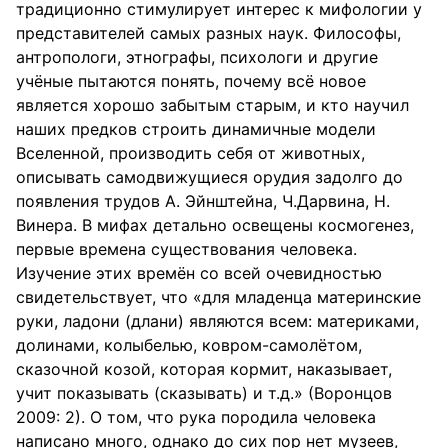
традиционно стимулирует интерес к мифологии у
представителей самых разных наук. Философы,
антропологи, этнографы, психологи и другие
учёные пытаются понять, почему всё новое
является хорошо забытым старым, и кто научил
наших предков строить динамичные модели
Вселенной, производить себя от животных,
описывать самодвижущиеся орудия задолго до
появления трудов А. Эйнштейна, Ч.Дарвина, Н.
Винера. В мифах детально освещены космогенез,
первые времена существования человека.
Изучение этих времён со всей очевидностью
свидетельствует, что «для младенца материнские
руки, ладони (длани) являются всем: материками,
долинами, колыбелью, ковром-самолётом,
сказочной козой, которая кормит, наказывает,
учит показывать (сказывать) и т.д.» (Воронцов
2009: 2). О том, что рука породила человека
написано много, однако до сих пор нет музеев,