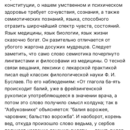
конституции, о нашем умственном и психическом
здоровье требует сочувствия, сознания, а также
семиотических познаний, языка, способного
отразить широчайший спектр чувств, состояний.
Язык медицины, язык биологии, язык жизни
сказочно богат. Он разительно отличается от
убогого жаргона досужих мудрецов. Следует
заметить, что само слово семиотика почерпнуто
лингвистами и философами из медицины. О тесной
связи вещания, лексики с лекарской практикой
писал ещё классик филологической науки Ф. И.
Буслаев. По его наблюдениям: «От глагола ба-ять
происходит балий, уже в фрейзингенской
рукописи употребляющееся в значении врача, а
потом это слово получило смысл колдуна; так в
"Азбуковнике" объясняется: "балия ворожея,
чаровник; бальство ворожба". И наоборот, корень
вед, откуда произошло слово ведьма, у сербов