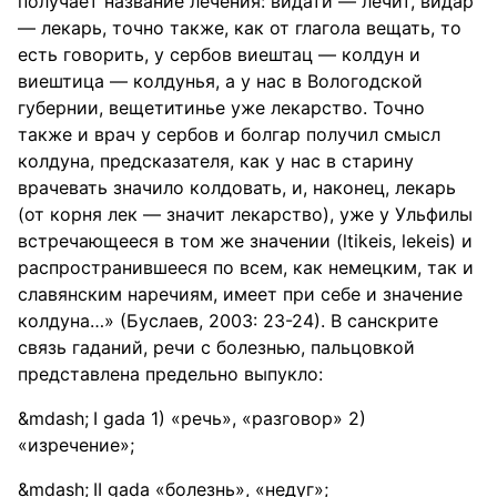
получает название лечения: видати — лечит, видар
— лекарь, точно также, как от глагола вещать, то
есть говорить, у сербов виештац — колдун и
виештица — колдунья, а у нас в Вологодской
губернии, вещетитинье уже лекарство. Точно
также и врач у сербов и болгар получил смысл
колдуна, предсказателя, как у нас в старину
врачевать значило колдовать, и, наконец, лекарь
(от корня лек — значит лекарство), уже у Ульфилы
встречающееся в том же значении (ltikeis, lekeis) и
распространившееся по всем, как немецким, так и
славянским наречиям, имеет при себе и значение
колдуна…» (Буслаев, 2003: 23-24). В санскрите
связь гаданий, речи с болезнью, пальцовкой
представлена предельно выпукло:
I gada 1) «речь», «разговор» 2)
«изречение»;
II gada «болезнь», «недуг»;