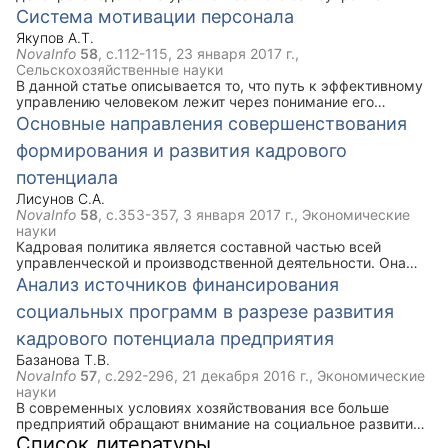
квалификации кадрового персонала.
Система мотивации персонала
Якупов А.Т.
NovaInfo
58
, с.112-115,
23 января 2017 г.
,
Сельскохозяйственные науки
В данной статье описывается то, что путь к эффективному
управлению человеком лежит через понимание его
мотивации. Только зная то, что движет человеком,
Основные направления совершенствования
побуждает его к деятельности, какие мотивы лежат в
формирования и развития кадрового
основе его действий, можно попытаться разработать
эффективную систему форм и методов управления
потенциала
человеком. Для этого необходимо знать, как возникают или
вызываются те или иные мотивы, как и какими способами,
Лисунов С.А.
мотивы могут быть приведены в действие, как
NovaInfo
58
, с.353-357,
3 января 2017 г.
, Экономические
осуществляется мотивирование людей.
науки
Кадровая политика является составной частью всей
управленческой и производственной деятельности. Она
должна быть направлена на активный отбор персонала, его
Анализ источников финансирования
адаптацию, обучение в соответствии с потребностями
социальных программ в разрезе развития
фирмы. Кадровая политика определяет философию и
принципы, реализуемые руководством организации в
кадрового потенциала предприятия
отношении трудовых ресурсов. Основная ее цель состоит в
обеспечении баланса процессов обновления и сохранения
Базанова Т.В.
численного и качественного состава кадров в соответствии
NovaInfo
57
, с.292-296,
21 декабря 2016 г.
, Экономические
с потребностями самой организации, требованиями
науки
действующего законодательства и состоянием рынка
В современных условиях хозяйствования все больше
труда.
предприятий обращают внимание на социальное развитие
персонала, тем не менее, так как данное направление
Список литературы