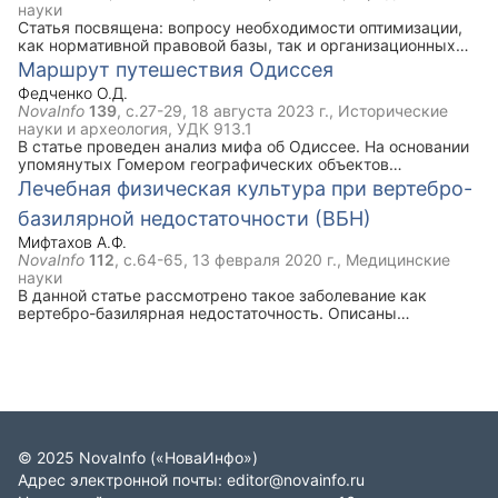
науки
Статья посвящена: вопросу необходимости оптимизации,
как нормативной правовой базы, так и организационных
основ деятельности участковых уполномоченных полиции
Маршрут путешествия Одиссея
(далее – УУП) по осуществлению административного
Федченко О.Д.
надзора за лицами, в отношении которых формально
NovaInfo
139
, с.27-29,
18 августа 2023 г.
, Исторические
действуют законные основания для установления за ними
науки и археология, УДК 913.1
административного надзора; проблемам, с которыми в
В статье проведен анализ мифа об Одиссее. На основании
настоящее время сталкиваются УУП при осуществлении
упомянутых Гомером географических объектов
административного надзора.
установлен маршрут путешествия Одиссея. События,
Лечебная физическая культура при вертебро-
изложенные в мифе, происходят в границах Эгейского,
базилярной недостаточности (ВБН)
Ионического, Тирренского морей, Тунисского пролива,
побережья северной Африки. Царство Аида может быть
Мифтахов А.Ф.
локализовано в окрестностях вулкана Везувия. Данная
NovaInfo
112
, с.64-65,
13 февраля 2020 г.
, Медицинские
статья позволяет определить представления архаичных
науки
греков об окружающем мире. Сделано предположение,
В данной статье рассмотрено такое заболевание как
что миф отражает событие, происходившее примерно
вертебро-базилярная недостаточность. Описаны
3900 лет назад, когда случилось извержение Везувия. В те
причины,симптомы и задачи ЛФК при данной болезни.
же времена наблюдалась в регионе вулканическая
Ключевым моментом статьи является комплекс
активность, что отражено и упоминанием об извержении
упражнений лечебной физической культуры при вертебро-
вулкана Этна.
базилярной недостаточности.
©
2025
NovaInfo
(«НоваИнфо»)
Адрес электронной почты:
editor@novainfo.ru