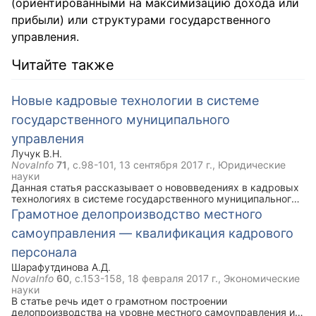
(ориентированными на максимизацию дохода или
прибыли) или структурами государственного
управления.
Читайте также
Новые кадровые технологии в системе
государственного муниципального
управления
Лучук В.Н.
NovaInfo
71
, с.98-101,
13 сентября 2017 г.
, Юридические
науки
Данная статья рассказывает о нововведениях в кадровых
технологиях в системе государственного муниципального
управления и обосновывает их необходимость..
Грамотное делопроизводство местного
самоуправления — квалификация кадрового
персонала
Шарафутдинова А.Д.
NovaInfo
60
, с.153-158,
18 февраля 2017 г.
, Экономические
науки
В статье речь идет о грамотном построении
делопроизводства на уровне местного самоуправления и о