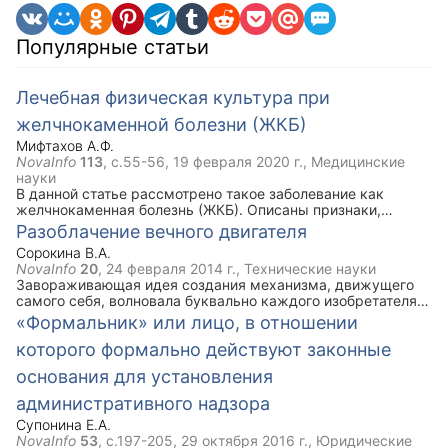
Популярные статьи
Лечебная физическая культура при
желчнокаменной болезни (ЖКБ)
Мифтахов А.Ф.
NovaInfo
113
, с.55-56,
19 февраля 2020 г.
, Медицинские
науки
В данной статье рассмотрено такое заболевание как
желчнокаменная болезнь (ЖКБ). Описаны признаки,
симптомы, задачи ЛФК при данной болезни. Ключевым
Разоблачение вечного двигателя
моментом статьи является комплекс упражнений лечебной
Сорокина В.А.
физической культуры при ЖКБ, который рекомендован
NovaInfo
20
,
24 февраля 2014 г.
, Технические науки
наряду с медикаментозным лечением.
Завораживающая идея создания механизма, движущего
самого себя, волновала буквально каждого изобретателя.
Бесплодные поиски вечного движения положили основу
«Формальник» или лицо, в отношении
инженерной науки и подтвердили законы, отрицающие его
которого формально действуют законные
существование. Причины невозможности существования
вечных двигателей, их модели и истории возникновения
основания для установления
рассмотрены в данной статье.
административного надзора
Супонина Е.А.
NovaInfo
53
, с.197-205,
29 октября 2016 г.
, Юридические