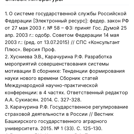
развития персонала является относительно новым для
отечественной предпринимательской практики, многие
экономические субъекты сталкиваются с проблемой
О системе государственной службы Российской
финансирования данного направления.Основной
Федерации [Электронный ресурс]: федер. закон РФ
проблемой финансирования социальных программ
отечественных предприятий является, как правило,
от 27 мая 2003 г. № 58 – ФЗ: принят Гос. Думой 25
недостаток собственных средств. Для решения данной
апр. 2003 г.: одобр. Советом Федерации 14 мая
проблемы предприятия могут привлекать заемные
средства. Наиболее применимым способами являются
2003 г.: (ред. от 13.07.2015) // СПС «Консультант
создание инвестиционных проектов для социального
Плюс». Версия Проф.
развития персонала, либо привлечение заемных средств
путем банковского кредитования.
Хусниева Э.В., Карачурина Р.Ф. Разработка
мероприятий совершенствования системы
мотивации В сборнике: Тенденции формирования
науки нового времени Сборник статей
Международной научно-практической
конференции: в 4 частях. Ответственный редактор
А.А. Сукиасян. 2014. С. 327-328.
Карачурина Р.Ф. Государственное регулирование
страховой деятельности в России // Вестник
Башкирского государственного аграрного
университета. 2015. № 1 (33). С. 125-130.