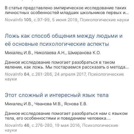
В статье представлено эмпирическое исследование таких
личностных особенностей младших школьников первых и
четвертых классов одной из школ г. Пензы, как
NovaInfo
105
, с.97-99,
5 июня 2019
, Психологические науки
самооценка, мотивы и потребности.
Ложь как способ общения между людьми и
её основные психологические аспекты
Михалец И.В.
Николаева А.Н.
Шмаранова К.О.
Данное исследование помогает разобраться в таком
явлении, как ложь. Мы постараемся рассказать о методах
управления лица, которые помогают человеку скрывать
NovaInfo
64
, с.261-266,
24 апреля 2017
, Психологические
его истинные чувства. Проведённый социальный опрос
науки
среди студентов, помог узнать, как люди понимают,
обманывают ли их, а также лгут ли они сами.
Этот сложный и интересный язык тела
Михалец И.В.
Чванова М.В.
Яснова Е.В.
Данное исследование помогает разобраться нам с языком
тела, его особенностями и поведением человека.
Проведенный соц. опрос среди студентов помог узнать
NovaInfo
46
, с.276-280,
19 мая 2016
, Психологические
каким способом в настоящее время общаются студенты
науки
(вербальные или невербальные).