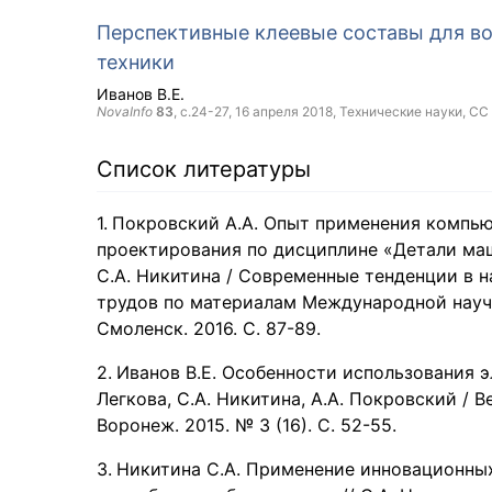
Перспективные клеевые составы для во
техники
Иванов В.Е.
NovaInfo
83
, с.24-27,
16 апреля 2018
, Технические науки,
CC
Список литературы
Покровский А.А. Опыт применения компью
проектирования по дисциплине «Детали машин
С.А. Никитина / Современные тенденции в н
трудов по материалам Международной научн
Смоленск. 2016. С. 87-89.
Иванов В.Е. Особенности использования эл
Легкова, С.А. Никитина, А.А. Покровский /
Воронеж. 2015. № 3 (16). С. 52-55.
Никитина С.А. Применение инновационных