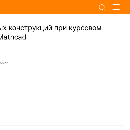
х конструкций при курсовом
Mathcad
оссии