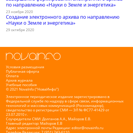
по направлению «Науки о Земле и энергетика»
23 ноября 2020
Создание электронного архива по направлению
«Науки о Земле и энергетика»
29 октября 2020
Условия размещения
Публичная оферта
Оплата
Архив журнала
Учебные пособия
© 2021 NovaInfo ("НоваИнфо")
Электронное периодическое издание зарегистрировано в
Федеральной службе по надзору в сфере связи, информационных
технологий и массовых коммуникаций (Роскомнадзор),
свидетельство о регистрации СМИ — ЭЛ № ФС77-41429 от
23.07.2010 г.
Соучредители СМИ: Долганов А.А., Майоров Е.В.
Главный редактор: Майоров Е.В
Адрес электронной почты Редакции:
editor@novainfo.ru
Телефон Редакции: 7 (951) 743-6110