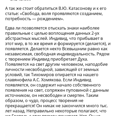
А так же стоит обратиться В.Ю. Катасонову и к его
статье: «Свобода, воля проявляются созданием,
потребность — рождением».
Едва ли позволяется отыскать знаки наиболее
правильные с целью воплощения данных 2-ух
абстрактных мыслей. Индивид, что прибывает в
этот мир, в то же время и формируется (делается), и
появляется. Делается некто Всевышним равно как
независимая, свободная индивидуальность. Рядом
с творением Индивид приобретает Духа.
Появляется на свет другим человеком, наподобие
личности несвободной, зависящей от земных
условий, так Тихомиров опирается на нашего
славянофила А.С. Хомякова. Если Индивид
появляется, он содержит начало собственного
появления на свет, сопряжен пуповиной с данным
источником, он несвободен и смертен. Таким
образом, о чудо, процесс творения не
прекращается! Он никак не закончился много тыс.
лет назад. Неправильно некоторые полагают, что