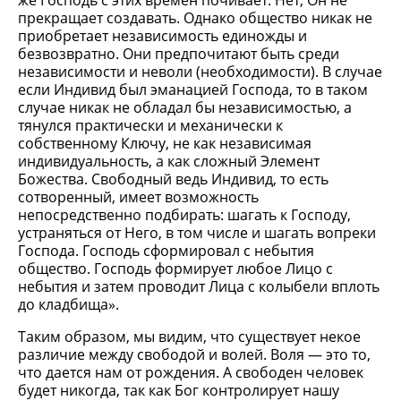
же Господь с этих времен почивает. Нет, Он не
прекращает создавать. Однако общество никак не
приобретает независимость единожды и
безвозвратно. Они предпочитают быть среди
независимости и неволи (необходимости). В случае
если Индивид был эманацией Господа, то в таком
случае никак не обладал бы независимостью, а
тянулся практически и механически к
собственному Ключу, не как независимая
индивидуальность, а как сложный Элемент
Божества. Свободный ведь Индивид, то есть
сотворенный, имеет возможность
непосредственно подбирать: шагать к Господу,
устраняться от Него, в том числе и шагать вопреки
Господа. Господь сформировал с небытия
общество. Господь формирует любое Лицо с
небытия и затем проводит Лица с колыбели вплоть
до кладбища».
Таким образом, мы видим, что существует некое
различие между свободой и волей. Воля — это то,
что дается нам от рождения. А свободен человек
будет никогда, так как Бог контролирует нашу