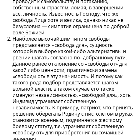
проводит к самовольству и потаканию,
собственным страстям, ломая, в завершении
все, личность. Известность Господу, что же
свобода Лица хотя и велика, однако никак не
безусловна — симпатия ограничена по доброй
воле Божией.
Наиболее высочайшим типом свободы
представляется «свобода для», сущность
которой в выборе какой-либо альтернативы и
рвении шагать согласно по- добранному пути.
Данное ранее отклонение со «свободы от» для
какой либо ценности, практически замена
«свободы от» в эту значимость. И потому как
такого рода подбор представляется шагом
вольной власти, в таком случае его также
именуют независимостью, «свободой для», хоть
Индивид утрачивает собственную
независимость. К примеру, патриот, что принять
решение оберегать Родину с пистолетом в руках
становится военным, подчиняется жесткому
боевому статуту, т.е. утрачивает собственную
«свободу от» для приобретения высочайшей
значения.