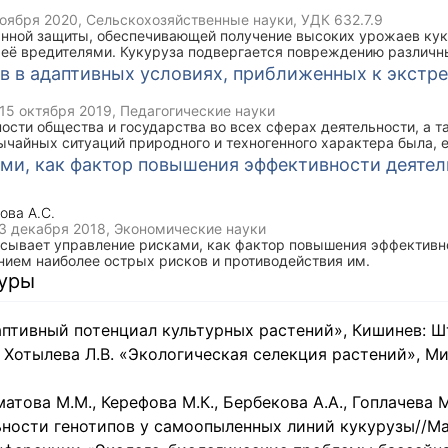
о-генетический анализ самоопыленных линий кукурузы селекц
ноября 2020
, Сельскохозяйственные науки, УДК 632.7.9
ов.
анной защиты, обеспечивающей получение высоких урожаев кук
 её вредителями. Кукуруза подвергается повреждению различ
вают значительные недоборы и потери урожая. Фитофаги кукур
ов в адаптивных условиях, приближенных к экст
овые культуры повреждают не только вегетативные органы раст
сле уборки и в период хранения. Эта особенность сильно увелич
15 октября 2019
, Педагогические науки
и требует тщательного внимания к ним на протяжении круглог
ости общества и государства во всех сферах деятельности, а т
устойчивости гибридов кукурузы, агротехники и от того, наскол
ычайных ситуаций природного и техногенного характера была, е
мероприятия. Большое влияние на степень повреждения кукур
осударства. Необходимость формирования адаптивной составл
ми, как фактор повышения эффективности деяте
ловия в течение вегетационного периода и различные не только
я работы в сложных климатических условиях становится ключе
о годам в одной и той же местности. Кукурузоводы республики
ы учебных учреждений ФПС ГПС МЧС России, поскольку качест
одъемом численности и вредоносности популяции хлопковой со
организации процесса обучения: методов и инструментов, прим
площадей кукурузы на зерно и повсеместный переход на севооб
ова А.С.
правления.
арушению элементарного требования — чередование сельхозкуль
3 декабря 2018
, Экономические науки
льный подъем численности популяции гусениц хлопковой совки (H
исывает управление рисками, как фактор повышения эффективн
 плотности заселения гусеницами стеблевого кукурузного мотыль
нием наиболее острых рисков и противодействия им.
bion avenae H.; Rhopalosiphum padi L.; Rhopalosiphum maidis Fitch; 
туры
), цикадок (Cicadella viridis L.; Macrosteles laevis Rid.; Zyginidia
го клеща (Tetranychus urticae Koch.).
аптивный потенциал культурных растений», Кишинев: Ш
, Хотылева Л.В. «Экологическая селекция растений», Ми
матова М.М., Керефова М.К., Бербекова А.А., Гоплачева 
ности генотипов у самоопыленных линий кукурузы//Ма