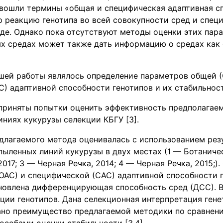
 вошли термины «общая и специфическая адаптивная с
реакцию генотипа во всей совокупности сред и спец
де. Однако пока отсутствуют методы оценки этих пар
ых средах может также дать информацию о средах как 
шей работы являлось определение параметров общей (
) адаптивной способности генотипов и их стабильнос
приняты попытки оценить эффективность предполагаем
ниях кукурузы селекции КБГУ [3].
длагаемого метода оценивалась с использованием резу
ыленных линий кукурузы в двух местах (1 — Ботаничес
017; 3 — Черная Речка, 2014; 4 — Черная Речка, 2015;)
АС) и специфической (САС) адаптивной способности г
ановлена дифференцирующая способность сред (ДСС). 
ции генотипов. Дана селекционная интерпретация ген
ано преимущество предлагаемой методики по сравнен