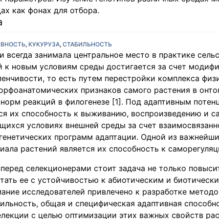
х как фонах для отбора.
а
ИВНОСТЬ
,
КУКУРУЗА
,
СТАБИЛЬНОСТЬ
 всегда занимала центральное место в практике сельс
й к новым условиям среды достигается за счет модиф
енчивости, то есть путем перестройки комплекса физ
орфоанатомических признаков самого растения в онто
норм реакций в филогенезе [1]. Под адаптивным поте
ся их способность к выживанию, воспроизведению и с
щихся условиях внешней среды за счет взаимосвязанн
генетических программ адаптации. Одной из важнейши
иала растений является их способность к саморегуляции
 перед селекционерами стоит задача не только повыси
етать ее с устойчивостью к абиотическим и биотическ
мание исследователей привлечено к разработке методо
ильность, общая и специфическая адаптивная способно
лекции с целью оптимизации этих важных свойств рас