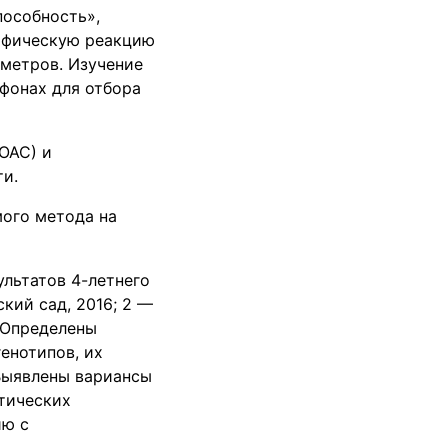
пособность»,
ифическую реакцию
аметров. Изучение
фонах для отбора
ОАС) и
ти.
ого метода на
льтатов 4-летнего
кий сад, 2016; 2 —
. Определены
енотипов, их
Выявлены вариансы
етических
ию с