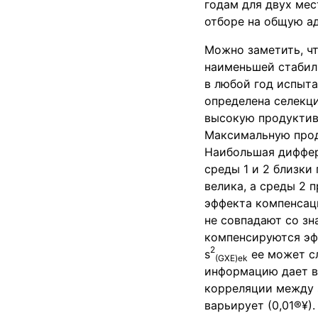
годам для двух мес
отборе на общую ад
Можно заметить, чт
наименьшей стабил
в любой год испыта
определена селекц
высокую продуктивн
Максимальную прод
Наибольшая диффер
среды 1 и 2 близки 
велика, а среды 2 
эффекта компенсаци
не совпадают со зн
компенсируются эф
2
s
ее может сл
(
GXE
)
ek
информацию дает в
корреляции между 
варьирует (0,01®¥).