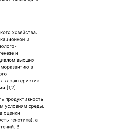
кого хозяйства.
икационной и
иолого-
генезе и
нциалом высших
аморазвитию в
ого
х характеристик
 [1,2].
ть продуктивность
им условиям среды.
в оценки
сть генотипа), а
тений. В