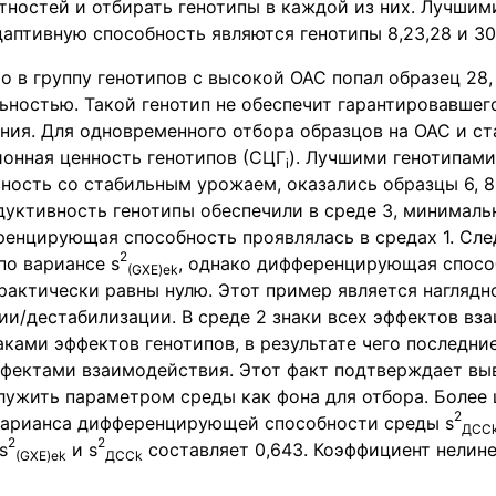
тностей и отбирать генотипы в каждой из них. Лучшим
аптивную способность являются генотипы 8,23,28 и 30 
о в группу генотипов с высокой ОАС попал образец 28
ьностью. Такой генотип не обеспечит гарантировавшег
ния. Для одновременного отбора образцов на ОАС и с
ионная ценность генотипов (СЦГ
). Лучшими генотипам
i
ость со стабильным урожаем, оказались образцы 6, 8 
уктивность генотипы обеспечили в среде 3, минимальн
енцирующая способность проявлялась в средах 1. След
2
по вариансе s
, однако дифференцирующая спосо
(
GXE
)
ek
практически равны нулю. Этот пример является нагляд
и/дестабилизации. В среде 2 знаки всех эффектов вза
аками эффектов генотипов, в результате чего последни
фектами взаимодействия. Этот факт подтверждает выв
ужить параметром среды как фона для отбора. Более
2
арианса дифференцирующей способности среды s
ДСС
2
2
s
и s
составляет 0,643. Коэффициент нелине
(
GXE
)
ek
ДСС
k