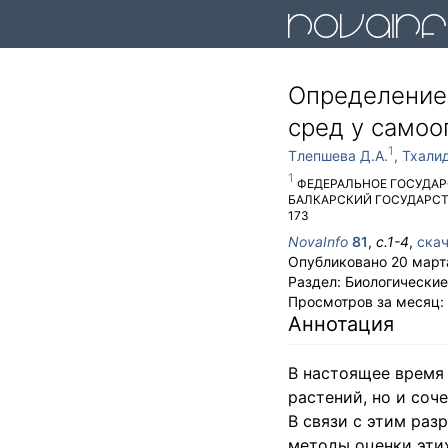
Определение
сред у самоо
Тлепшева Д.А.
Тхали
ФЕДЕРАЛЬНОЕ ГОСУДАР
БАЛКАРСКИЙ ГОСУДАРСТВ
173
NovaInfo
81
,
с.
1-4
,
скач
Опубликовано
20 март
Раздел:
Биологические
Просмотров за месяц:
Аннотация
В настоящее время
растений, но и соч
В связи с этим раз
методы оценки эти