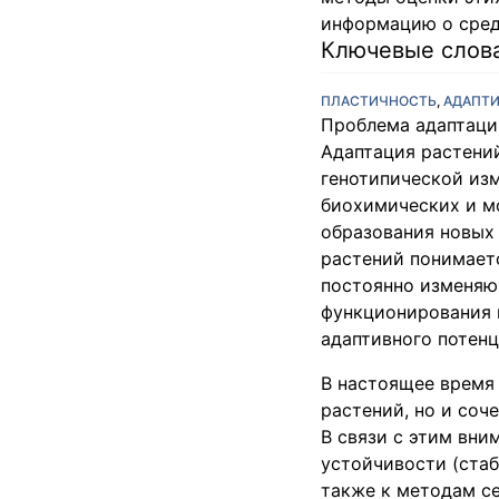
информацию о среда
Ключевые слов
ПЛАСТИЧНОСТЬ
,
АДАПТ
Проблема адаптации
Адаптация растени
генотипической изм
биохимических и м
образования новых 
растений понимает
постоянно изменяю
функционирования 
адаптивного потенц
В настоящее время
растений, но и соч
В связи с этим вни
устойчивости (стаб
также к методам се