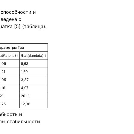
 способности и
ведена с
тка [5] (таблица).
араметры Таи
at{\alpha}_i
\hat{\lambda}_i
0,05
5,63
,21
1,50
0,05
3,37
,16
4,97
21
20,11
0,25
12,38
обность и
тры стабильности