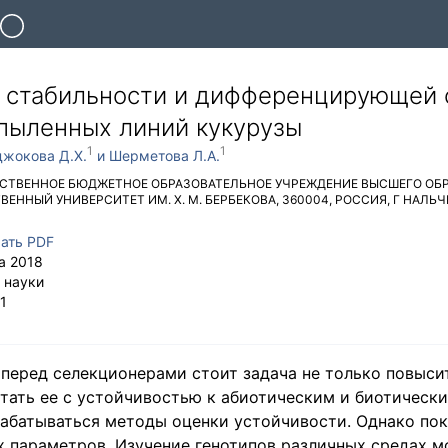
 стабильности и дифференцирующей 
пыленных линий кукурузы
джокова Д.Х.
Шерметова Л.А.
СТВЕННОЕ БЮДЖЕТНОЕ ОБРАЗОВАТЕЛЬНОЕ УЧРЕЖДЕНИЕ ВЫСШЕГО ОБ
ЕННЫЙ УНИВЕРСИТЕТ ИМ. Х. М. БЕРБЕКОВА
,
360004
,
РОССИЯ
,
Г НАЛЬЧ
ать PDF
а 2018
 науки
1
 перед селекционерами стоит задача не только повыси
етать ее с устойчивостью к абиотическим и биотическ
рабатываться методы оценки устойчивости. Однако по
х параметров. Изучение генотипов различных средах м