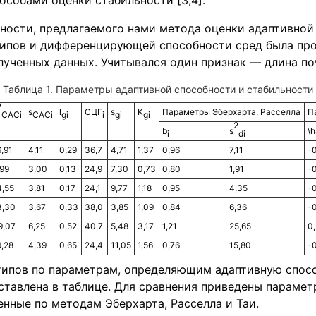
собами оценки стабильности [3,4].
ности, предлагаемого нами метода оценки адаптивной
типов и дифференцирующей способности сред была про
ученных данных. Учитывался один признак — длина поча
Параметры адаптивной способности и стабильности
2
s
l
СЦГ
s
K
Параметры Эберхарта, Расселла
П
САС
i
САС
i
gi
i
gi
gi
2
b
s
\h
i
di
6,91
4,11
0,29
36,7
4,71
1,37
0,96
7,11
-
,99
3,00
0,13
24,9
7,30
0,73
0,80
1,91
-0
4,55
3,81
0,17
24,1
9,77
1,18
0,95
4,35
-
3,30
3,67
0,33
38,0
3,85
1,09
0,84
6,36
-0
9,07
6,25
0,52
40,7
5,48
3,17
1,21
25,65
0,
9,28
4,39
0,65
24,4
11,05
1,56
0,76
15,80
-
типов по параметрам, определяющим адаптивную спос
ставлена в таблице. Для сравнения приведены параме
енные по методам Эберхарта, Расселла и Таи.