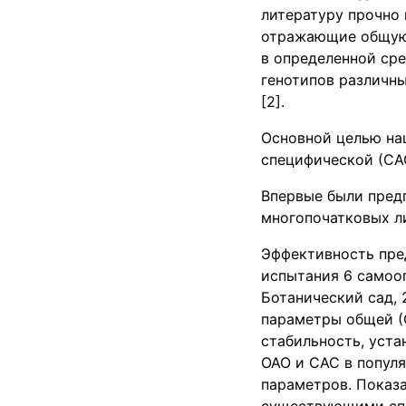
литературу прочно
отражающие общую 
в определенной сре
генотипов различн
[2].
Основной целью на
специфической (САС
Впервые были пред
многопочатковых ли
Эффективность пре
испытания 6 самооп
Ботанический сад, 2
параметры общей (О
стабильность, уст
ОАО и САС в популя
параметров. Показ