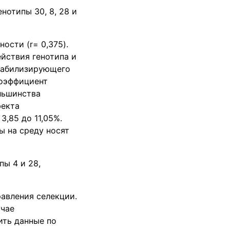
нотипы 30, 8, 28 и
ости (r= 0,375).
йствия генотипа и
стабилизирующего
Коэффициент
ольшинства
фекта
3,85 до 11,05%.
ы на среду носят
ы 4 и 28,
авления селекции.
учае
ить данные по