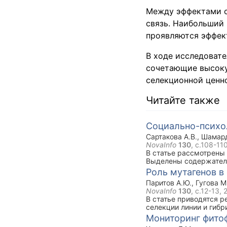
Между эффектами с
связь. Наибольший 
проявляются эффек
В ходе исследовате
сочетающие высоку
селекционной ценно
Читайте также
Социально-психо
Сартакова А.В.
,
Шамард
NovaInfo
130
, с.108-11
В статье рассмотрены
Выделены содержатель
бригад молодого и взр
Роль мутагенов в
Паритов А.Ю.
,
Гугова М
NovaInfo
130
, с.12-13,
В статье приводятся 
селекции линии и гибр
растения” у изученных
Мониторинг фитоф
сверхдоминирование и