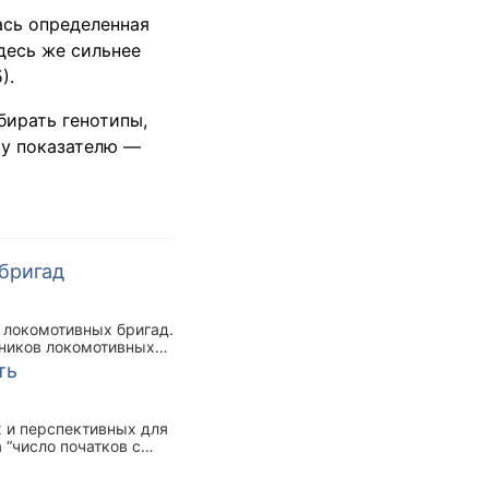
сь определенная
Здесь же сильнее
).
бирать генотипы,
му показателю —
бригад
 локомотивных бригад.
ников локомотивных
ть
х и перспективных для
 “число початков с
и зерна —
ей. В работе также