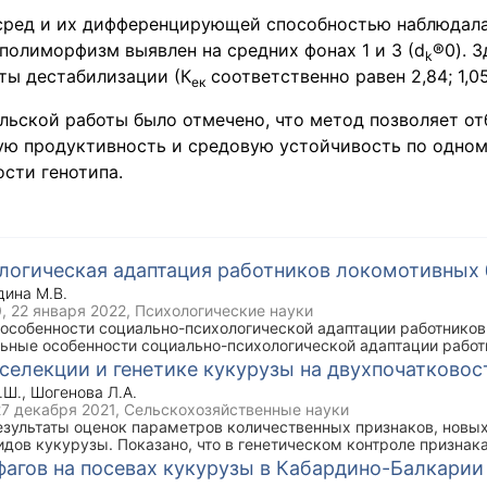
ред и их дифференцирующей способностью наблюдала
полиморфизм выявлен на средних фонах 1 и 3 (d
®0). 
k
ты дестабилизации (К
соответственно равен 2,84; 1,05
ек
льской работы было отмечено, что метод позволяет от
ю продуктивность и средовую устойчивость по одно
сти генотипа.
логическая адаптация работников локомотивных 
ина М.В.
0,
22 января 2022
, Психологические науки
 особенности социально-психологической адаптации работников
ные особенности социально-психологической адаптации работ
ослого возраста в условиях работы в депо.
 селекции и генетике кукурузы на двухпочатковос
.Ш.
,
Шогенова Л.А.
27 декабря 2021
, Сельскохозяйственные науки
результаты оценок параметров количественных признаков, новы
идов кукурузы. Показано, что в генетическом контроле признака
 линий установлено неполное доминирование, а по урожайност
агов на посевах кукурузы в Кабардино-Балкарии
 симметрия в распределении доминантных и рецессивных аллел