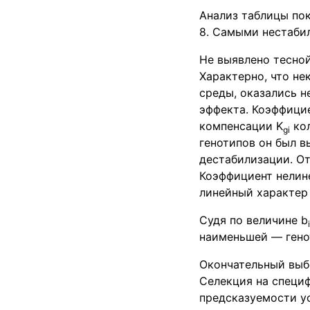
Анализ таблицы пок
8. Самыми нестабил
Не выявлено тесной
Характерно, что н
среды, оказались 
эффекта. Коэффици
компенсации K
кол
gi
генотипов он был в
дестабилизации. От
Коэффициент нелин
линейный характер 
Судя по величине b
i
наименьшей — гено
Окончательный выб
Селекция на специ
предсказуемости у