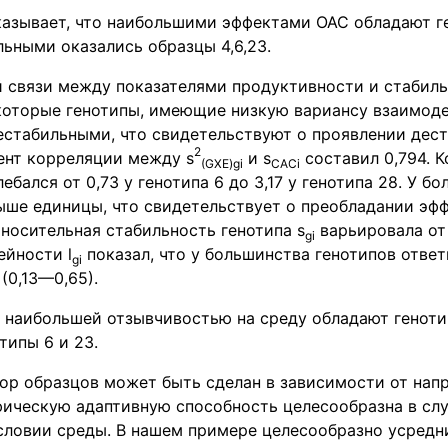
азывает, что наибольшими эффектами ОАС обладают ге
ьными оказались образцы 4,6,23.
 связи между показателями продуктивности и стабильн
екоторые генотипы, имеющие низкую вариансу взаимоде
нестабильными, что свидетельствуют о проявлении де
2
ент корреляции между s
и s
составил 0,794. 
(
GXE
)
gi
САС
i
ебался от 0,73 у генотипа 6 до 3,17 у генотипа 28. У б
ыше единицы, что свидетельствует о преобладании эф
носительная стабильность генотипа s
варьировала от 
gi
ейности l
показал, что у большинства генотипов ответ
gi
(0,13—0,65).
наибольшей отзывчивостью на среду обладают генотип
типы 6 и 23.
ор образцов может быть сделан в зависимости от напр
фическую адаптивную способность целесообразна в сл
словии среды. В нашем примере целесообразно усредн