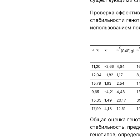
существующими спо
Проверка эффектив
стабильности гено
использованием пол
2
u+v
v
s
s
i
i
(GXE)gi
11,20
-2,66
4,84
1
12,04
-1,82
1,17
8
15,79
1,93
2,54
1
9,65
-4,21
4,48
1
15,35
1,49
20,17
3
17,99
4,13
12,51
1
Общая оценка гено
стабильность, пред
генотипов, определ