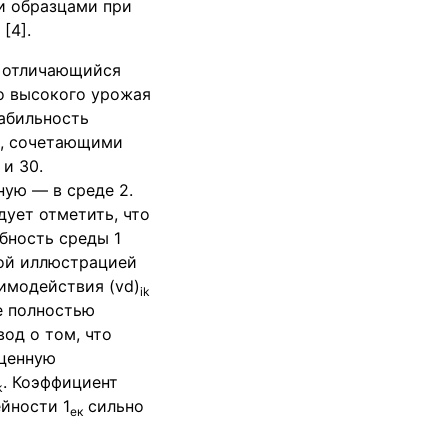
и образцами при
[4].
, отличающийся
о высокого урожая
табильность
и, сочетающими
и 30.
ую — в среде 2.
ует отметить, что
бность среды 1
ной иллюстрацией
имодействия (vd)
ik
е полностью
од о том, что
 ценную
. Коэффициент
k
йности 1
сильно
ек