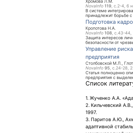
Хромова Л.М.
проведено молекулярн
NovaInfo
119
, с.2-4,
6 
серией RAPD-праймер
В системе интегриров
принадлежит борьбе с
которые нередко вызы
Подготовка кадр
мере, чем другие зерн
Кропотова Н.А.
и зерно до уборки, по
NovaInfo
108
, с.43-44,
повреждений кукурузы 
Защита интересов личн
фитофагов зависит от 
безопасности от чрезв
проводятся защитные 
важнейшей функцией г
Управление риска
оказывают погодные ус
специалистов РСЧС дл
сильно отличающиеся п
предприятия
образовательной сред
обеспокоены резким п
во многом зависит от 
увеличение посевных 
Столбовской М.Л.
,
Глот
процессе и системы у
ротацией привели к н
NovaInfo
95
, с.24-28,
2
чего, отмечены значите
Статья полноценно оп
постепенное увеличение
предприятия с выделе
Hb.), видами тлей (Sito
Список литера
Schizaphis graminum Rond
обыкновенного паутинно
Жученко А.А. «Ад
Кильчевский А.В.
1997.
Паритов А.Ю., Ах
адаптивной стабиль