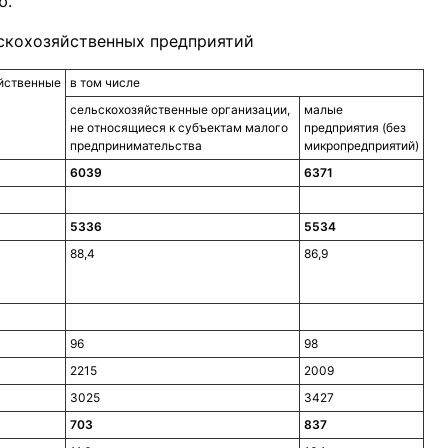
ю.
ьскохозяйственных предприятий
йственные
в том числе
сельскохозяйственные организации,
малые
не относящиеся к субъектам малого
предприятия (без
предпринимательства
микропредприятий)
6039
6371
5336
5534
88,4
86,9
96
98
2215
2009
3025
3427
703
837