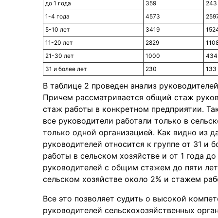
до 1 года
359
243
1-4 года
4573
259
5-10 лет
3419
152
11-20 лет
2829
110
21-30 лет
1000
434
31 и более лет
230
133
В таблице 2 проведен анализ руководителе
Причем рассматривается общий стаж руково
стаж работы в конкретном предприятии. Так
все руководители работали только в сельс
только одной организацией. Как видно из 
руководителей относится к группе от 31 и б
работы в сельском хозяйстве и от 1 года до
руководителей с общим стажем до пяти лет 
сельском хозяйстве около 2% и стажем раб
Все это позволяет судить о высокой компе
руководителей сельскохозяйственных орган