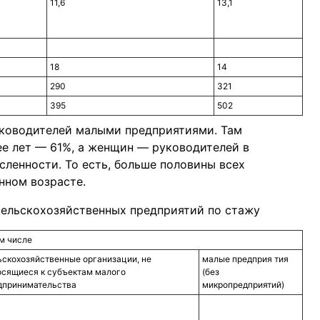
11,6
13,1
18
14
290
321
395
502
уководителей малыми предприятиями. Там
ее лет — 61%, а женщин — руководителей в
сленности. То есть, больше половины всех
нном возрасте.
сельскохозяйственных предприятий по стажу
ом числе
ьскохозяйственные организации, не
малые предприя тия
осящиеся к субъектам малого
(без
дпринимательства
микропредприятий)