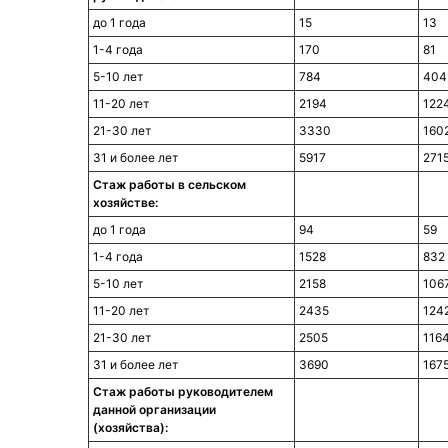
до 1 года
15
13
1-4 года
170
81
5-10 лет
784
404
11-20 лет
2194
122
21-30 лет
3330
160
31 и более лет
5917
271
Стаж работы в сельском
хозяйстве:
до 1 года
94
59
1-4 года
1528
832
5-10 лет
2158
106
11-20 лет
2435
124
21-30 лет
2505
116
31 и более лет
3690
167
Стаж работы руководителем
данной организации
(хозяйства):