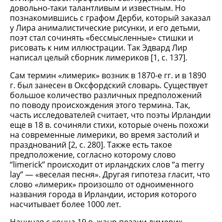
довольно-таки талантливым и известным. Но
познакомившись с графом Дерби, который заказал
у Лира анималистические рисунки, и его детьми,
поэт стал сочинять «бессмысленные» стишки и
рисовать к ним иллюстрации. Так Эдвард Лир
написал целый сборник лимериков [1, c. 137].
Сам термин «лимерик» возник в 1870-е гг. и в 1890
г. был занесен в Оксфордский словарь. Существует
большое количество различных предположений
по поводу происхождения этого термина. Так,
часть исследователей считает, что поэты Ирландии
еще в 18 в. сочиняли стихи, которые очень похожи
на современные лимерики, во время застолий и
празднований [2, c. 280]. Также есть такое
предположение, согласно которому слово
“limerick” происходит от ирландских слов “a merry
lay” — «веселая песня». Другая гипотеза гласит, что
слово «лимерик» произошло от одноименного
названия города в Ирландии, история которого
насчитывает более 1000 лет.