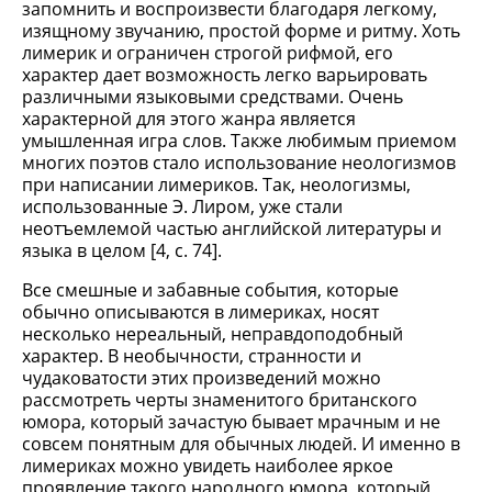
запомнить и воспроизвести благодаря легкому,
изящному звучанию, простой форме и ритму. Хоть
лимерик и ограничен строгой рифмой, его
характер дает возможность легко варьировать
различными языковыми средствами. Очень
характерной для этого жанра является
умышленная игра слов. Также любимым приемом
многих поэтов стало использование неологизмов
при написании лимериков. Так, неологизмы,
использованные Э. Лиром, уже стали
неотъемлемой частью английской литературы и
языка в целом [4, c. 74].
Все смешные и забавные события, которые
обычно описываются в лимериках, носят
несколько нереальный, неправдоподобный
характер. В необычности, странности и
чудаковатости этих произведений можно
рассмотреть черты знаменитого британского
юмора, который зачастую бывает мрачным и не
совсем понятным для обычных людей. И именно в
лимериках можно увидеть наиболее яркое
проявление такого народного юмора, который