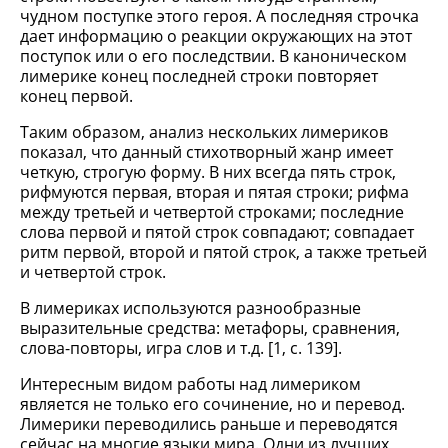
чудном поступке этого героя. А последняя строчка
дает информацию о реакции окружающих на этот
поступок или о его последствии. В каноническом
лимерике конец последней строки повторяет
конец первой.
Таким образом, анализ нескольких лимериков
показал, что данный стихотворный жанр имеет
четкую, строгую форму. В них всегда пять строк,
рифмуются первая, вторая и пятая строки; рифма
между третьей и четвертой строками; последние
слова первой и пятой строк совпадают; совпадает
ритм первой, второй и пятой строк, а также третьей
и четвертой строк.
В лимериках используются разнообразные
выразительные средства: метафоры, сравнения,
слова-повторы, игра слов и т.д. [1, c. 139].
Интересным видом работы над лимериком
является не только его сочинение, но и перевод.
Лимерики переводились раньше и переводятся
сейчас на многие языки мира. Одни из лучших