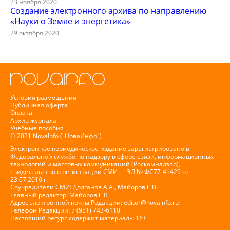
23 ноября 2020
Создание электронного архива по направлению
«Науки о Земле и энергетика»
29 октября 2020
Условия размещения
Публичная оферта
Оплата
Архив журнала
Учебные пособия
© 2021 NovaInfo ("НоваИнфо")
Электронное периодическое издание зарегистрировано в
Федеральной службе по надзору в сфере связи, информационных
технологий и массовых коммуникаций (Роскомнадзор),
свидетельство о регистрации СМИ — ЭЛ № ФС77-41429 от
23.07.2010 г.
Соучредители СМИ: Долганов А.А., Майоров Е.В.
Главный редактор: Майоров Е.В
Адрес электронной почты Редакции:
editor@novainfo.ru
Телефон Редакции: 7 (951) 743-6110
Настоящий ресурс содержит материалы 16+