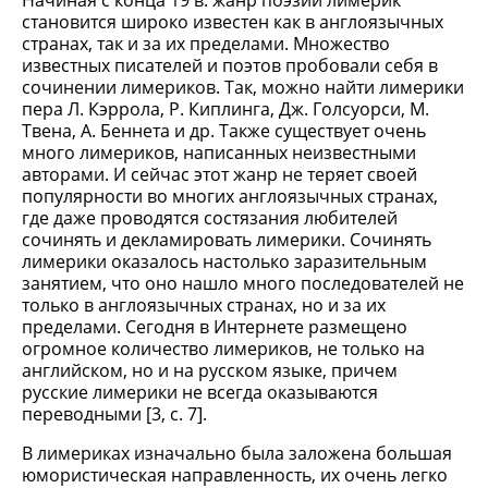
Начиная с конца 19 в. жанр поэзии лимерик
становится широко известен как в англоязычных
странах, так и за их пределами. Множество
известных писателей и поэтов пробовали себя в
сочинении лимериков. Так, можно найти лимерики
пера Л. Кэррола, Р. Киплинга, Дж. Голсуорси, М.
Твена, А. Беннета и др. Также существует очень
много лимериков, написанных неизвестными
авторами. И сейчас этот жанр не теряет своей
популярности во многих англоязычных странах,
где даже проводятся состязания любителей
сочинять и декламировать лимерики. Сочинять
лимерики оказалось настолько заразительным
занятием, что оно нашло много последователей не
только в англоязычных странах, но и за их
пределами. Сегодня в Интернете размещено
огромное количество лимериков, не только на
английском, но и на русском языке, причем
русские лимерики не всегда оказываются
переводными [3, c. 7].
В лимериках изначально была заложена большая
юмористическая направленность, их очень легко