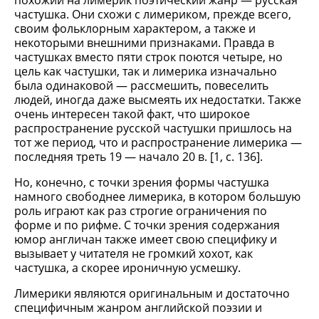
похожий на лимерик поэтический жанр — русская
частушка. Они схожи с лимериком, прежде всего,
своим фольклорным характером, а также и
некоторыми внешними признаками. Правда в
частушках вместо пяти строк поются четыре, но
цель как частушки, так и лимерика изначально
была одинаковой — рассмешить, повеселить
людей, иногда даже высмеять их недостатки. Также
очень интересен такой факт, что широкое
распространение русской частушки пришлось на
тот же период, что и распространение лимерика —
последняя треть 19 — начало 20 в. [1, c. 136].
Но, конечно, с точки зрения формы частушка
намного свободнее лимерика, в котором большую
роль играют как раз строгие ограничения по
форме и по рифме. С точки зрения содержания
юмор англичан также имеет свою специфику и
вызывает у читателя не громкий хохот, как
частушка, а скорее ироничную усмешку.
Лимерики являются оригинальным и достаточно
специфичным жанром английской поэзии и