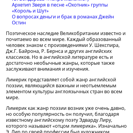
Архетип Зверя в песне «Охотник» группы
«Король и Шут»
О вопросах деньги и брак в романах Джейн
Остин
Поэтическое наследие Великобритании известно и
почитаемо во всем мире. Каждый образованный
человек знаком с произведениями У. Шекспира,
Дж.Г. Байрона, Р. Бернса и других английских
классиков. Но в английской литературе есть и
достаточно необычные жанры, которые также
заслуживают внимания и изучения.
Лимерик представляет собой жанр английской
поэзии, являющийся важным и неотъемлемым
элементом культуры англоязычных стран во всем
мире.
Лимерик как жанр поэзии возник уже очень давно,
но особую популярность он получил, благодаря
известному английскому поэту Эдварду Лиру,
которого называют «отцом лимерика». Изначально
Э. Лир по своей профессии был художником,