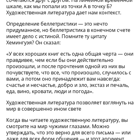
сочетаются друг с другом. На линейной временной
шкале, как мы попали из точки А в точку Б?
Художественная литература дает нам контекст.
Определение беллетристики — это нечто
придуманное, но беллетристика в конечном счете
имеет дело с истиной. Помните ту цитату
Хемингуэя? Он сказал:
«У всех хороших книг есть одна общая черта — они
правдивее, чем если бы они действительно
произошли, и после прочтения одной из них вы
почувствуете, что все, что произошло, случилось с
вами, а потом оно принадлежит вам навсегда:
счастье и несчастье, добро и зло, экстаз и печаль,
еда, вино, кровати, люди и погода».
Художественная литература позволяет взглянуть на
мир в совершенно ином свете
Когда вы читаете художественную литературу, вы
смотрите на мир чужими глазами. Можно
утверждать, что это верно для всего письма — или
даже для всех форм общения — и этот аргумент