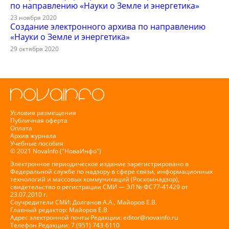
по направлению «Науки о Земле и энергетика»
23 ноября 2020
Создание электронного архива по направлению
«Науки о Земле и энергетика»
29 октября 2020
Условия размещения
Публичная оферта
Оплата
Архив журнала
Учебные пособия
© 2021 NovaInfo ("НоваИнфо")
Электронное периодическое издание зарегистрировано в
Федеральной службе по надзору в сфере связи, информационных
технологий и массовых коммуникаций (Роскомнадзор),
свидетельство о регистрации СМИ — ЭЛ № ФС77-41429 от
23.07.2010 г.
Соучредители СМИ: Долганов А.А., Майоров Е.В.
Главный редактор: Майоров Е.В
Адрес электронной почты Редакции:
editor@novainfo.ru
Телефон Редакции: 7 (951) 743-6110