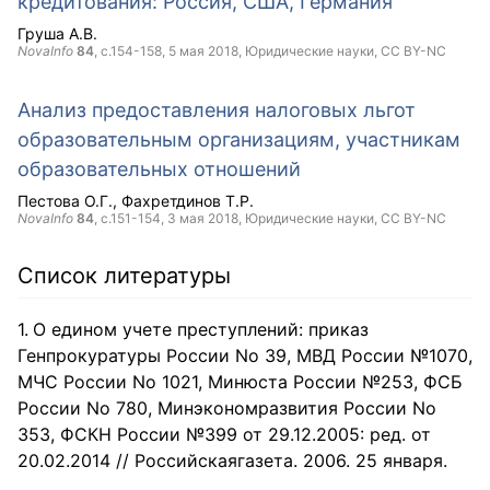
кредитования: Россия, США, Германия
Груша А.В.
NovaInfo
84
, с.154-158,
5 мая 2018
, Юридические науки,
CC BY-NC
Анализ предоставления налоговых льгот
образовательным организациям, участникам
образовательных отношений
Пестова О.Г.
Фахретдинов Т.Р.
NovaInfo
84
, с.151-154,
3 мая 2018
, Юридические науки,
CC BY-NC
Список литературы
О едином учете преступлений: приказ
Генпрокуратуры России No 39, МВД России №1070,
МЧС России No 1021, Минюста России №253, ФСБ
России No 780, Минэкономразвития России No
353, ФСКН России №399 от 29.12.2005: ред. от
20.02.2014 // Российскаягазета. 2006. 25 января.