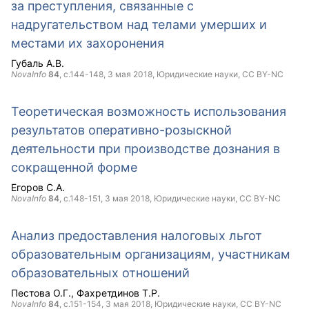
за преступления, связанные с
надругательством над телами умерших и
местами их захоронения
Губаль А.В.
NovaInfo
84
, с.144-148,
3 мая 2018
, Юридические науки,
CC BY-NC
Теоретическая возможность использования
результатов оперативно-розыскной
деятельности при производстве дознания в
сокращенной форме
Егоров С.А.
NovaInfo
84
, с.148-151,
3 мая 2018
, Юридические науки,
CC BY-NC
Анализ предоставления налоговых льгот
образовательным организациям, участникам
образовательных отношений
Пестова О.Г.
Фахретдинов Т.Р.
NovaInfo
84
, с.151-154,
3 мая 2018
, Юридические науки,
CC BY-NC