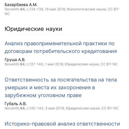
Базарбаева А.М.
NovaInfo
84
, с.134-136,
16 мая 2018
, Филологические науки,
CC BY-
NC
Юридические науки
Анализ правоприменительной практики по
договорам потребительского кредитования
Груша А.В.
NovaInfo
84
, с.137-140,
1 мая 2018
, Юридические науки,
CC BY-NC
Ответственность за посягательства на тела
умерших и места их захоронения в
зарубежном уголовном праве
Губаль А.В.
NovaInfo
84
, с.140-144,
3 мая 2018
, Юридические науки,
CC BY-NC
Историко-правовой анализ ответственности