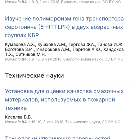
NovaInfo
84
, с.6-9,
1 мая 2018
, Биологические науки,
CC BY-NC
Изучение полиморфизм гена транспортера
серотонина (5-HTTLPR) в двух возрастных
группах КБР
Кумахова А.Х.
Кушхова А.М.
Гергова Ф.А.
Танова И.Ж.
Боготова З.И.
Инарокова А.М.
Паритов А.Ю.
Хандохов
Т.Х.
Ситников М.Н.
NovaInfo
84
, с.9-15,
8 мая 2018
, Биологические науки,
CC BY-NC
Технические науки
Установка для оценки качества смазочных
материалов, используемых в пожарной
технике
Киселев В.В.
NovaInfo
84
, с.16-19,
3 мая 2018
, Технические науки,
CC BY-NC
Технологии упрочнения поверхностей