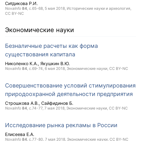
Ситдикова Р.И.
NovaInfo
84
, с.65-68,
5 мая 2018
, Исторические науки и археология,
CC BY-NC
Экономические науки
Безналичные расчеты как форма
существования капитала
Николенко К.А.
Якушкин В.Ю.
NovaInfo
84
, с.69-74,
6 мая 2018
, Экономические науки,
CC BY-NC
Совершенствование условий стимулирования
природоохранной деятельности предприятия
Строшкова А.В.
Сайфидинов Б.
NovaInfo
84
, с.74-77,
7 мая 2018
, Экономические науки,
CC BY-NC
Исследование рынка рекламы в России
Елисеева Е.А.
NovaInfo
84
, с.77-80,
7 мая 2018
, Экономические науки,
CC BY-NC