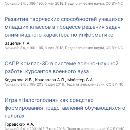
NovaInfo
84
, с.186-190,
5 мая 2018
, Педагогические науки,
CC BY-NC
Развитие творческих способностей учащихся
младших классов в процессе решения задач
олимпиадного характера по информатике
Зацепин Л.А.
NovaInfo
84
, с.190-195,
6 мая 2018
, Педагогические науки,
CC BY-NC
САПР Компас-3D в системе военно-научной
работы курсантов военного вуза
Кодукова И.В.
Коновалов А.Л.
Майстер С.А.
NovaInfo
84
, с.195-203,
6 мая 2018
, Педагогические науки,
CC BY-NC
Игра «Налогополия» как средство
формирования представлений обучающихся о
налогах
Горевских А.А.
NovaInfo
84
, с.203-208,
7 мая 2018
, Педагогические науки,
CC BY-NC