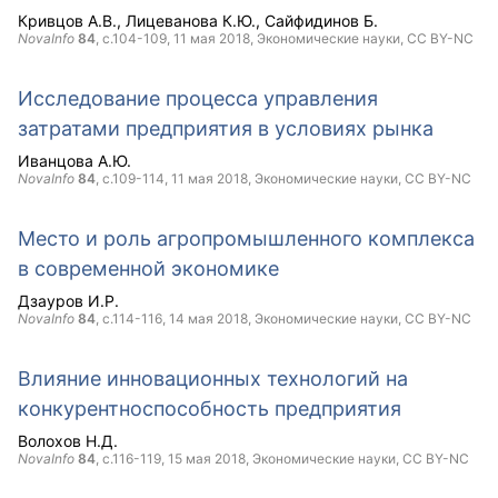
Кривцов А.В.
Лицеванова К.Ю.
Сайфидинов Б.
NovaInfo
84
, с.104-109,
11 мая 2018
, Экономические науки,
CC BY-NC
Исследование процесса управления
затратами предприятия в условиях рынка
Иванцова А.Ю.
NovaInfo
84
, с.109-114,
11 мая 2018
, Экономические науки,
CC BY-NC
Место и роль агропромышленного комплекса
в современной экономике
Дзауров И.Р.
NovaInfo
84
, с.114-116,
14 мая 2018
, Экономические науки,
CC BY-NC
Влияние инновационных технологий на
конкурентноспособность предприятия
Волохов Н.Д.
NovaInfo
84
, с.116-119,
15 мая 2018
, Экономические науки,
CC BY-NC