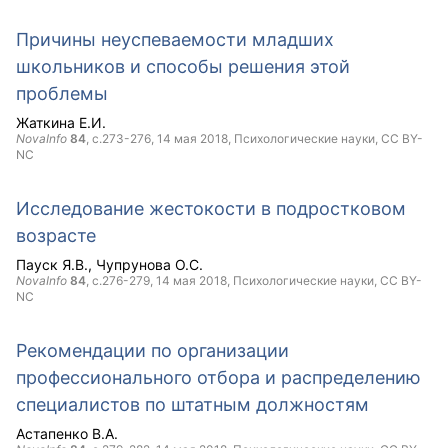
Причины неуспеваемости младших
школьников и способы решения этой
проблемы
Жаткина Е.И.
NovaInfo
84
, с.273-276,
14 мая 2018
, Психологические науки,
CC BY-
NC
Исследование жестокости в подростковом
возрасте
Пауск Я.В.
Чупрунова О.С.
NovaInfo
84
, с.276-279,
14 мая 2018
, Психологические науки,
CC BY-
NC
Рекомендации по организации
профессионального отбора и распределению
специалистов по штатным должностям
Астапенко В.А.