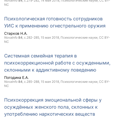
NovaInfo
84
, с.279-282,
14 мая 2018
, Психологические науки,
CC BY-
NC
Психологическая готовность сотрудников
УИС к применению огнестрельного оружия
Старков Н.А.
NovaInfo
84
, с.282-285,
15 мая 2018
, Психологические науки,
CC BY-
NC
Системная семейная терапия в
психокоррекционной работе с осужденными,
склонными к аддиктивному поведению
Погодина Е.А.
NovaInfo
84
, с.285-288,
15 мая 2018
, Психологические науки,
CC BY-
NC
Психокоррекция эмоциональной сферы у
осуждённых женского пола, склонных к
употреблению наркотических веществ