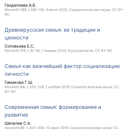
Гандалоева А.Б.
NovaInfo
132
, с.190-194,
9 июня 2022
, Социологические науки,
CC BY-
NC
Древнерусская семья: ее традиции и
ценности
Соловьева Е.С.
NovaInfo
111
, с.92-94,
7 января 2020
, Культурология,
CC BY-NC
Семья как важнейший фактор социализации
личности
Гимакова Г.Ш.
NovaInfo
54
, с.325-328,
7 ноября 2016
, Социологические науки,
CC
BY-NC
Современная семья: формирование и
развитие
Шепелев С.А.
NovaInfo
47
, с.305-308,
10 июня 2016
, Социологические науки,
CC