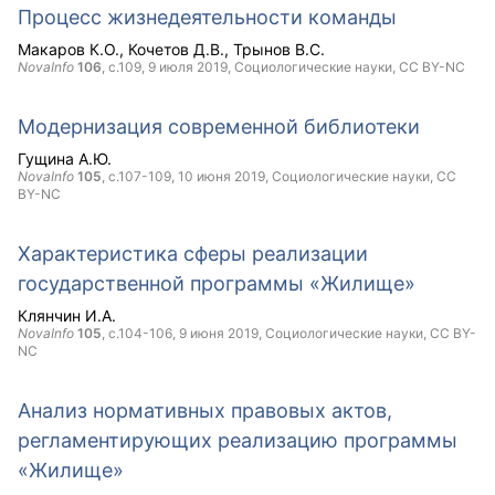
Процесс жизнедеятельности команды
Макаров К.О.
Кочетов Д.В.
Трынов В.С.
NovaInfo
106
, с.109,
9 июля 2019
, Социологические науки,
CC BY-NC
Модернизация современной библиотеки
Гущина А.Ю.
NovaInfo
105
, с.107-109,
10 июня 2019
, Социологические науки,
CC
BY-NC
Характеристика сферы реализации
государственной программы «Жилище»
Клянчин И.А.
NovaInfo
105
, с.104-106,
9 июня 2019
, Социологические науки,
CC BY-
NC
Анализ нормативных правовых актов,
регламентирующих реализацию программы
«Жилище»