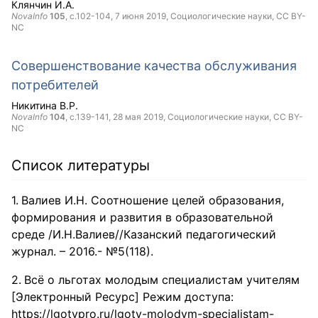
Клянчин И.А.
NovaInfo
105
, с.102-104,
7 июня 2019
, Социологические науки,
CC BY-
NC
Совершенствование качества обслуживания
потребителей
Никитина В.Р.
NovaInfo
104
, с.139-141,
28 мая 2019
, Социологические науки,
CC BY-
NC
Список литературы
Валиев И.Н. Соотношение целей образования,
формирования и развития в образовательной
среде /И.Н.Валиев//Казанский педагогический
журнал. – 2016.- №5(118).
Всё о льготах молодым специалистам учителям
[Электронный Ресурс] Режим доступа:
https://lgotypro.ru/lgoty-molodym-specialistam-