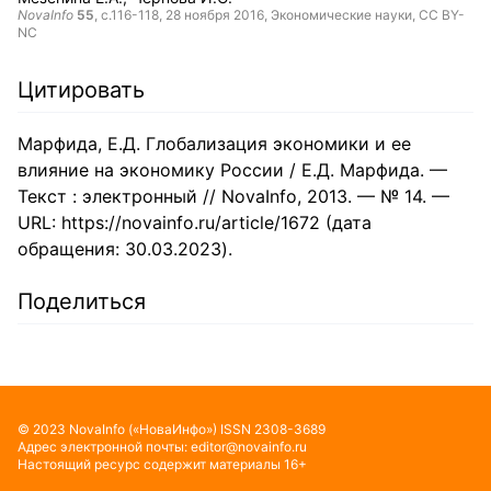
NovaInfo
55
, с.116-118,
28 ноября 2016
, Экономические науки,
CC BY-
NC
Цитировать
Марфида, Е.Д. Глобализация экономики и ее
влияние на экономику России / Е.Д. Марфида. —
Текст : электронный // NovaInfo, 2013. — № 14. —
URL: https://novainfo.ru/article/1672 (дата
обращения: 30.03.2023).
Поделиться
©
2023
NovaInfo
(«НоваИнфо»)
ISSN
2308-3689
Адрес электронной почты:
editor@novainfo.ru
Настоящий ресурс содержит материалы 16+