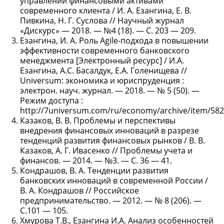
управлении финансовыми активами
современного клиента / И. А. Езангина, Е. В.
Пивкина, Н. Г. Суслова // Научный журнал
«Дискурс» — 2018. — №4 (18). — С. 203 — 209.
Езангина, И. А. Роль Agile-подхода в повышении
эффективности современного банковского
менеджмента [Электронный ресурс] / И.А.
Езангина, А.С. Басалдук, Е.А. Голенищева //
Universum: экономика и юриспруденция :
электрон. науч. журнал. — 2018. — № 5 (50). —
Режим доступа :
http://7universum.com/ru/economy/archive/item/582
Казаков, В. В. Проблемы и перспективы
внедрения финансовых инноваций в разрезе
тенденций развития финансовых рынков / В. В.
Казаков, А. Г. Ивасенко // Проблемы учета и
финансов. — 2014. — №3. — С. 36 — 41.
Кондрашов, В. А. Тенденции развития
банковских инноваций в современной России /
В. А. Кондрашов // Российское
предпринимательство. — 2012. — № 8 (206). —
С.101 — 105.
Хмурова Т.В., Езангина И.А. Анализ особенностей