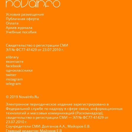
Условия размещения
Публичная оферта
Оплата
Архив журнала
Учебные пособия
Свидетельство о регистрации СМИ
ЭЛ № ФС77-41429 от 23.07.2010 г.
elibrary
вконтакте
facebook
одноклассники
twitter
instagram
telegram
© 2019 NovaInfo.Ru
Электронное периодическое издание зарегистрировано в
Федеральной службе по надзору в сфере связи, информационных
технологий и массовых коммуникаций (Роскомнадзор),
свидетельство о регистрации СМИ — ЭЛ № ФС77-41429 от
23.07.2010 г.
Соучредители СМИ: Долганов А.А., Майоров Е.В.
Главный редактор: Майоров Е.В