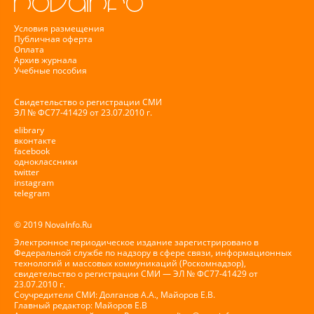
Условия размещения
Публичная оферта
Оплата
Архив журнала
Учебные пособия
Свидетельство о регистрации СМИ
ЭЛ № ФС77-41429 от 23.07.2010 г.
elibrary
вконтакте
facebook
одноклассники
twitter
instagram
telegram
© 2019 NovaInfo.Ru
Электронное периодическое издание зарегистрировано в
Федеральной службе по надзору в сфере связи, информационных
технологий и массовых коммуникаций (Роскомнадзор),
свидетельство о регистрации СМИ — ЭЛ № ФС77-41429 от
23.07.2010 г.
Соучредители СМИ: Долганов А.А., Майоров Е.В.
Главный редактор: Майоров Е.В