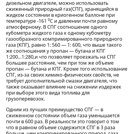
дизельном двигателе, можно использовать
сжиженный природный газ(СПГ), хранящийся в
жидком состоянии в криогенном баллоне при
0
температуре -161
С и давлении почти равному
атмосферному. В СПГ соотношение одного
кубометра жидкого газа к одному кубометру
газообразного компримированного природного
газа (КПГ), равно 1: 560 — 1: 600, что выше такого
же соотношения у пропан — бутана и КПГ
1:200...1:280,и что позволяет проезжать на СПГ
большее расстояние, чем при том же объеме
пропан — бутана и КПГ. Кроме того использование
СПГ, из-за своих химико-физических свойств, не
требует дополнительной смазки двигателя, что
также оказывает влияние на снижении издержек
при выборе этого вида топлива для
грузоперевозок.
Одним из лучших преимущество СПГ — в
сжиженном состоянии объем газа уменьшается
почти в 600 раз. В реальности это говорит о том
что в равном объеме содержится СПГ в 3 раза
больше, чем компримированного природ. газа