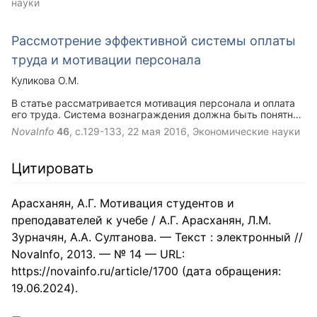
науки
Рассмотрение эффективной системы оплаты
труда и мотивации персонала
Куликова О.М.
В статье рассматривается мотивация персонала и оплата
его труда. Система вознаграждения должна быть понятной
для персонала, т. е. немаловажно, чтобы персонал имел
NovaInfo
46
, с.129-133,
22 мая 2016
, Экономические науки
возможность знать, какие усилия он должен приложить
для того, чтобы достичь этого результата и какое
вознаграждение он за это получит.
Цитировать
Арасханян, А.Г. Мотивация студентов и
преподавателей к учебе / А.Г. Арасханян, Л.М.
Зурначян, А.А. Султанова. — Текст : электронный //
NovaInfo, 2013. — № 14 — URL:
https://novainfo.ru/article/1700 (дата обращения:
19.06.2024).