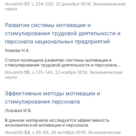
мотивация) и создания стимулов (внешняя мотивация) для
NovaInfo
57
, с.234-239,
22 декабря 2016
, Экономические
их побуждения к эффективному труду. Целью мотивации
науки
является формирование комплекса условий,
побуждающих человека к осуществлению действий,
направленных на достижение цели с максимальным
Развитие системы мотивации и
эффектом. Процесс мотивации упрощенно может быть
разбит на следующие этапы: выявление потребностей,
стимулирования трудовой деятельности и
формирование и развитие мотивов, управление ими с
целью изменения поведения людей, необходимого для
персонала национальных предприятий
реализации целей, корректировка мотивационного
процесса в зависимости от степени достижения
Хомова Н.А.
результатов. В статье рассмотрены вопросы
совершенствования системы мотивации.
Статья посвящена развитию системы мотивации и
стимулирования трудовой деятельности и персонала
национальных предприятий. Автором показано, что
NovaInfo
55
, с.135-140,
22 ноября 2016
, Экономические
мотивация и стимулирование трудовой деятельности -
науки
основной рычаг роста производительности труда. На
условиях обеспечения потребностей работников должна
строиться мотивационная политика руководителей
Эффективные методы мотивации и
национальных предприятий.
стимулирования персонала
Лозовая И.В.
В данном материале исследуется эффективность
экономической мотивации и персонала.
NovaInfo
53
, с.95-99,
28 октября 2016
, Экономические