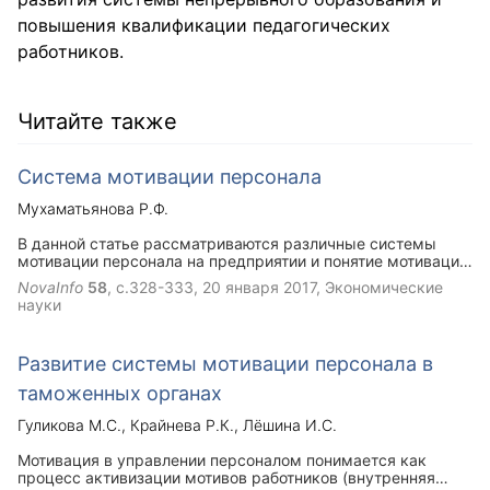
повышения квалификации педагогических
работников.
Читайте также
Система мотивации персонала
Мухаматьянова Р.Ф.
В данной статье рассматриваются различные системы
мотивации персонала на предприятии и понятие мотивации
в целом. Также подробно описывается важность
NovaInfo
58
, с.328-333,
20 января 2017
, Экономические
применения правильно составленной системы мотивации,
науки
удовлетворяющей потребности как сотрудников, так и
целей организации.
Развитие системы мотивации персонала в
таможенных органах
Гуликова М.С.
Крайнева Р.К.
Лёшина И.С.
Мотивация в управлении персоналом понимается как
процесс активизации мотивов работников (внутренняя