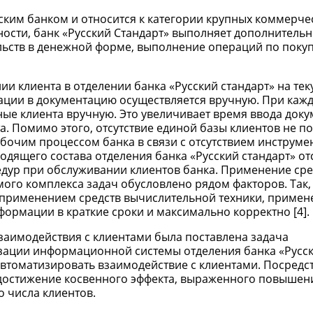
ским банком и относится к категории крупных коммерче
ости, банк «Русский Стандарт» выполняет дополнитель
ельств в денежной форме, выполнение операций по покуп
 клиента в отделении банка «Русский стандарт» на те
ции в документацию осуществляется вручную. При каж
ые клиента вручную. Это увеличивает время ввода доку
. Помимо этого, отсутствие единой базы клиентов не п
очим процессом банка в связи с отсутствием инструме
одящего состава отделения банка «Русский стандарт» от
ур при обслуживании клиентов банка. Применение сре
го комплекса задач обусловлено рядом факторов. Так,
 применением средств вычислительной техники, примен
рмации в краткие сроки и максимально корректно [4].
заимодействия с клиентами была поставлена задача
зации информационной системы отделения банка «Русс
автоматизировать взаимодействие с клиентами. Посредс
достижение косвенного эффекта, выраженного повышен
 числа клиентов.