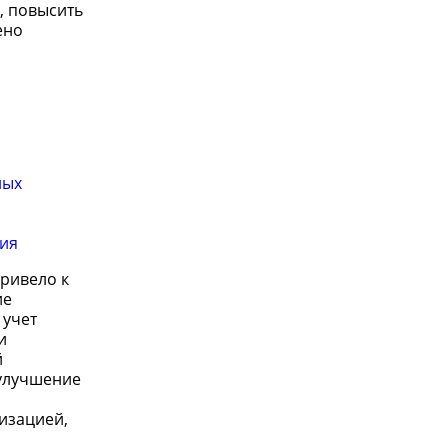
, повысить
ено
ных
ния
ривело к
ие
 учет
и
й
 улучшение
изацией,