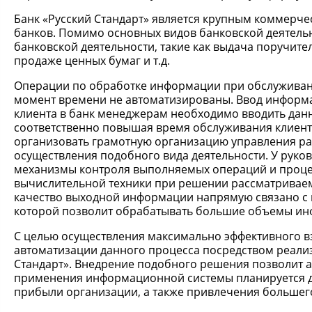
Банк «Русский Стандарт» является крупным коммерче
банков. Помимо основных видов банковской деятельн
банковской деятельности, такие как выдача поручит
продаже ценных бумаг и т.д.
Операции по обработке информации при обслуживании
момент времени не автоматизированы. Ввод информа
клиента в банк менеджерам необходимо вводить данн
соответственно повышая время обслуживания клиента
организовать грамотную организацию управления раб
осуществления подобного вида деятельности. У руков
механизмы контроля выполняемых операций и процед
вычислительной техники при решении рассматриваемо
качество выходной информации напрямую связано с
которой позволит обрабатывать большие объемы инфо
С целью осуществления максимально эффективного в
автоматизации данного процесса посредством реали
Стандарт». Внедрение подобного решения позволит 
применения информационной системы планируется 
прибыли организации, а также привлечения большего