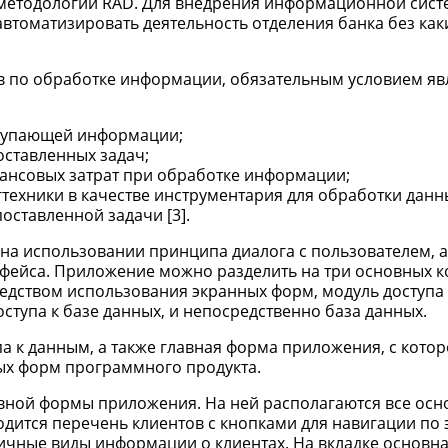
 методологии RAD. Для внедрения информационной сист
 автоматизировать деятельность отделения банка без как
в по обработке информации, обязательным условием яв
ступающей информации;
ставленных задач;
нансовых затрат при обработке информации;
техники в качестве инструментария для обработки данн
ставленной задачи [3].
а использовании принципа диалога с пользователем, а
фейса. Приложение можно разделить на три основных 
дством использования экранных форм, модуль доступа 
тупа к базе данных, и непосредственно база данных.
а к данным, а также главная форма приложения, с кото
ых форм программного продукта.
авной формы приложения. На ней располагаются все ос
одится перечень клиентов с кнопками для навигации по 
личные виды информации о клиентах. На вкладке основн