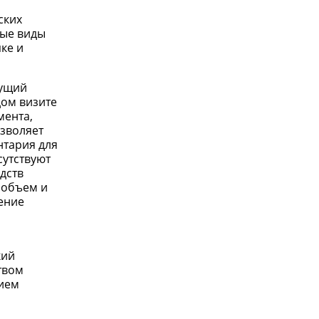
ских
ные виды
ке и
кущий
дом визите
мента,
озволяет
нтария для
сутствуют
дств
 объем и
ение
кий
твом
ием