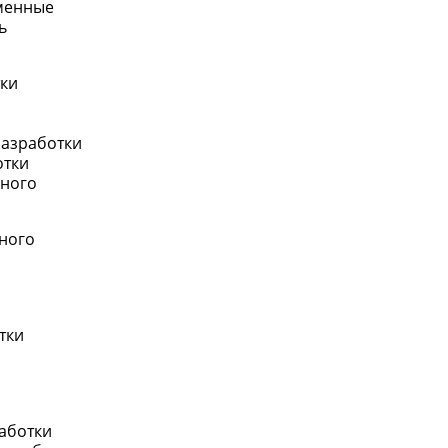
менные
ь
тки
разработки
отки
много
ного
тки
аботки