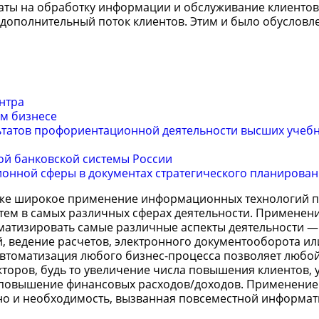
аты на обработку информации и обслуживание клиентов
ь дополнительный поток клиентов. Этим и было обусловл
нтра
м бизнесе
ьтатов профориентационной деятельности высших учеб
ой банковской системы России
онной сферы в документах стратегического планирова
кже широкое применение информационных технологий п
ем в самых различных сферах деятельности. Применен
матизировать самые различные аспекты деятельности —
й, ведение расчетов, электронного документооборота ил
Автоматизация любого бизнес-процесса позволяет любо
торов, будь то увеличение числа повышения клиентов,
е/повышение финансовых расходов/доходов. Применение
 но и необходимость, вызванная повсеместной информат