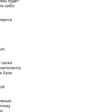
емы будет
их-либо
ляется
ых;
 также
компонента
к базе
рой
новные
этому
ая