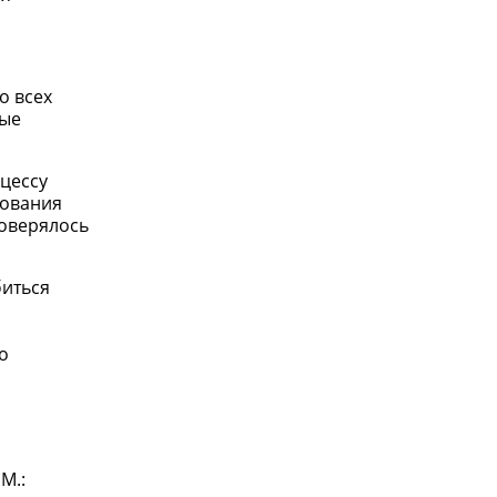
о всех
ные
цессу
рования
роверялось
биться
о
М.: