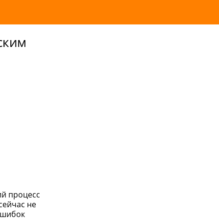
ским
ий процесс
сейчас не
ошибок