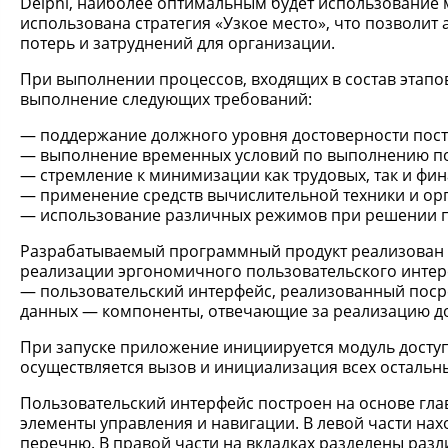
Delphi, наиболее оптимальным будет использование
использована стратегия «Узкое место», что позволит
потерь и затруднений для организации.
При выполнении процессов, входящих в состав этапо
выполнение следующих требований:
поддержание должного уровня достоверности по
выполнение временных условий по выполнению по
стремление к минимизации как трудовых, так и фи
применение средств вычислительной техники и орг
использование различных режимов при решении по
Разрабатываемый программный продукт реализован н
реализации эргономичного пользовательского интер
— пользовательский интерфейс, реализованный посре
данных — компоненты, отвечающие за реализацию дос
При запуске приложение инициируется модуль доступ
осуществляется вызов и инициализация всех остальн
Пользовательский интерфейс построен на основе гл
элементы управления и навигации. В левой части нах
перечню. В правой части на вкладках разделены раз