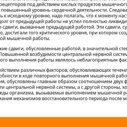
орецепторов под действием кислых продуктов мышечног
и повышенный уровень сердечной деятельности. Следова
сь к исходному уровню, надо полагать, что к моменту на
лг от предыдущей работы не успел полностью ликвиди
е сдвиги, вызванные предыдущей работой. Эти сдвиги, 
 достигали того критического уровня, при котором соз
ной мышечной работы.
кие сдвиги, обусловленные работой, в значительной ст
а Повышенной возбудимости центральной нервной систе
ного выполнения работы являлось неблагоприятным фак
ействием различных факторов, обусловливающих течен
собности в ходе повторного выполнения мышечной раб
ия, обусловлены главным образом соотношением двух ф
 центральной нервной системы, а с другой стороны, х
реды организма, вызываемых выполнением мышечной р
имания механизмов восстановительного периода после