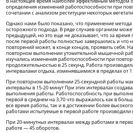
В настоящее время наиболее эффективным методом о
определения изменений работоспособности при повт
сочетании с анализом реституции некоторых вегетат
Однако нами было показано, что применение метода
осторожного подхода. В ряде случаев организм може
предыдущей, но это еще не доказывает, что за врем
после первой работы полностью завершились и что н
повторений может, в конце концов, проявить себя. 
повторном выполнении утомительной мышечной рабо
изучались изменения работоспособности при повт
продолжительностью в 25 секунд. Работа производил
интервалами отдыха, изменявшимися в пределах от 1 
При повторном выполнении 25-секундной работы ма
интервалы в 15-20 минут При этих интервалах создав
выполнения работы. Работоспособность при выполн
первой в среднем на 3,70 что выражалось как в бол
все время работы, так и в достижении более высоког
работами испытуемые в первой работе производили в 
При 20-минутных интервалах между работами в перво
работе — 45 оборотов.