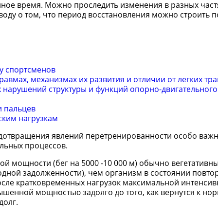
ное время. Можно проследить изменения в разных част
оду о том, что период восстановления можно строить п
 у спортсменов
авмах, механизмах их развития и отличии от легких тр
 нарушений структуры и функций опорно-двигательного
и пальцев
ским нагрузкам
едотвращения явлений перетренированности особо важ
ельных процессов.
 мощности (бег на 5000 -10 000 м) обычно вегетативн
одной задолженности), чем организм в состоянии повто
После кратковременных нагрузок максимальной интенсив
ышенной мощностью задолго до того, как вернутся к но
долг.