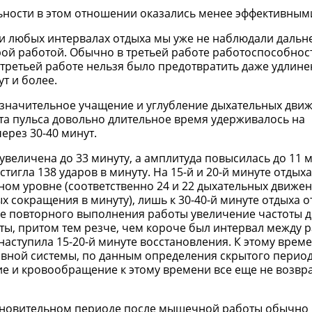
ьности в этом отношении оказались менее эффективным
при любых интервалах отдыха мы уже не наблюдали даль
ой работой. Обычно в третьей работе работоспособнос
третьей работе нельзя было предотвратить даже удлин
т и более.
значительное учащение и углубление дыхательных дви
ота пульса довольно длительное время удерживалось на
рез 30-40 минут.
величена до 33 минуту, а амплитуда повысилась до 11 
стигла 138 ударов в минуту. На 15-й и 20-й минуте отдыха
ном уровне (соответственно 24 и 22 дыхательных движе
ых сокращения в минуту), лишь к 30-40-й минуте отдыха 
ле повторного выполнения работы увеличение частоты 
ты, притом тем резче, чем короче был интервал между р
ступила 15-20-й минуте восстановления. К этому врем
вной системы, по данным определения скрытого перио
е и кровообращение к этому времени все еще не возвр
тановительном периоде после мышечной работы обычно