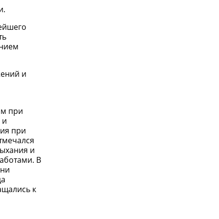
и.
нейшего
ть
ением
жений и
мм при
 и
ния при
отмечался
дыхания и
аботами. B
ени
да
ащались к