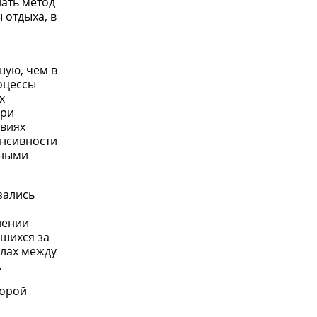
ать метод
 отдыха, в
шую, чем в
оцессы
х
при
виях
нсивности
чными
зались
нении
вшихся за
алах между
.
торой