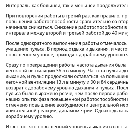
Интервалы как большей, так и меньшей продолжител
При повторении работы в третий раз, как правило, 
повышения работоспособности сравнительно со втор
начинала снижаться. Снижение работоспособности в 
интервала между второй и третьей работой до 40 мину
После однократного выполнения работы отмечалось 
учащение пульса. В период отдыха и дыхания, и част
повышенном уровне, приходя к дорабочему уровню че
Сразу по прекращении работы частота дыхания была у
легочной вентиляции 36 л в минуту. Частота пульса до
дыхание, и пульс продолжали оставаться на повышен
легочной вентиляции 13 л в минуту и 90 и 84 сердечн
возврат к дорабочему уровню дыхания и пульса. Пос
пульса было выражено резче, чем после первой рабо
наших опытах фаза повышенной работоспособности на
отмечено повышение возбудимости центральной нер
двигательной реакции, динамометрии. Однако дыхани
дорабочему уровню.
Известно, что повышенный уровень дыхания в восс