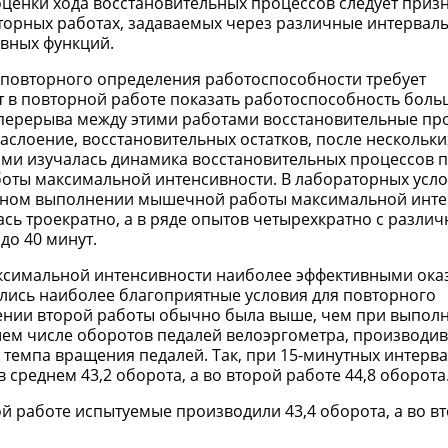
ценки хода восстановительных процессов следует призн
орных работах, задаваемых через различные интервалы
ивных функций.
 повторного определения работоспособности требует
т в повторной работе показать работоспособность боль
я перерыва между этими работами восстановительные пр
аслоение, восстановительных остатков, после нескольки
Нами изучалась динамика восстановительных процессов 
ты максимальной интенсивности. В лабораторных усло
орном выполнении мышечной работы максимальной инте
ась троекратно, а в ряде опытов четырехкратно с разли
до 40 минут.
ксимальной интенсивности наиболее эффективными ока
ались наиболее благоприятные условия для повторного
ении второй работы обычно была выше, чем при выпол
ьшем числе оборотов педалей велоэргометра, производи
о темпа вращения педалей. Так, при 15-минутных интерв
среднем 43,2 оборота, а во второй работе 44,8 оборота
й работе испытуемые производили 43,4 оборота, а во в