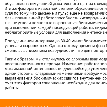
обусловлен стимуляцией дыхательного центра с хем
Эти же факторы в известной степени обусловливают 
судя по тому, что дыхание и пульс еще не возвратили
фазы повышенной работоспособности кислородный до
т. е. не успели полностью выровняться биохимически
при выполнении каждой последующей работы, видимо,
неблагоприятные условия для выполнения интенсив
При удлинении интервала до 30-40 минут биохимичес
успевали выровняться. Однако к этому времени фаз
сменялась снижением возбудимости, что для повтор
Таким образом, мы столкнулись со сложным взаимод
восстановительного периода. Изменения работоспо
максимальной интенсивности, длившейся до утомлен
одной стороны, следовыми изменениями возбудимости
выравнивания биохимических сдвигов внутренней с
Учет этих факторов совершенно необходим для пон
работы.