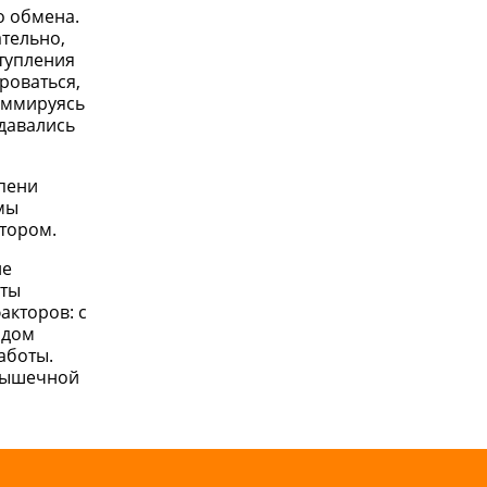
о обмена.
тельно,
ступления
роваться,
суммируясь
давались
епени
мы
тором.
ие
оты
акторов: с
одом
аботы.
 мышечной