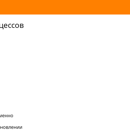
цессов
именно
ановлении