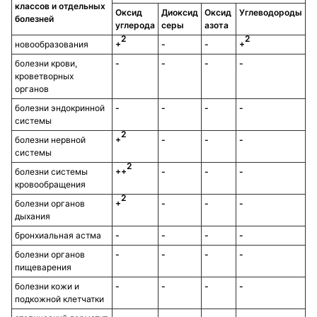
классов и отдельных
Оксид
Диоксид
Оксид
Углеводороды
болезней
углерода
серы
азота
2
2
новообразования
+
-
-
+
болезни крови,
-
-
-
-
кроветворных
органов
болезни эндокринной
-
-
-
-
системы
2
болезни нервной
+
-
-
-
системы
2
болезни системы
++
-
-
-
кровообращения
2
болезни органов
+
-
-
-
дыхания
бронхиальная астма
-
-
-
-
болезни органов
-
-
-
-
пищеварения
болезни кожи и
-
-
-
-
подкожной клетчатки