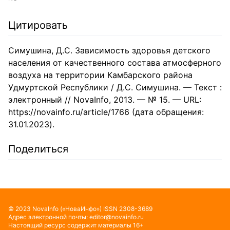
Цитировать
Симушина, Д.С. Зависимость здоровья детского
населения от качественного состава атмосферного
воздуха на территории Камбарского района
Удмуртской Республики / Д.С. Симушина. — Текст :
электронный // NovaInfo, 2013. — № 15. — URL:
https://novainfo.ru/article/1766 (дата обращения:
31.01.2023).
Поделиться
©
2023
NovaInfo
(«НоваИнфо»)
ISSN
2308-3689
Адрес электронной почты:
editor@novainfo.ru
Настоящий ресурс содержит материалы 16+