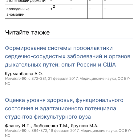
атопический дерматит
-
-
-
-
2
врожденные
+
-
-
-
аномалии
Читайте также
Формирование системы профилактики
сердечно-сосудистых заболеваний и органов
дыхательных путей: опыт России и США
Курманбаева А.О.
NovaInfo
60
, с.372-381,
21 февраля 2017
, Медицинские науки,
CC BY-
NC
Оценка уровня здоровья, функционального
состояния и адаптационного потенциала
студентов физкультурного вуза
Флянку И.П.
Любошенко Т.М.
Яруткин М.А.
NovaInfo
60
, с.364-372,
19 февраля 2017
, Медицинские науки,
CC BY-
NC