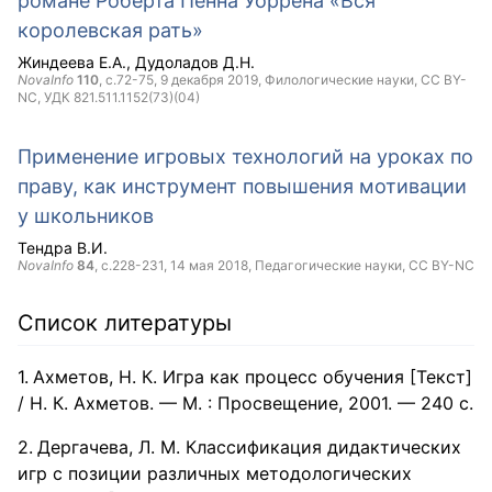
романе Роберта Пенна Уоррена «Вся
королевская рать»
Жиндеева Е.А.
Дудоладов Д.Н.
NovaInfo
110
, с.72-75,
9 декабря 2019
, Филологические науки,
CC BY-
NC
, УДК 821.511.1152(73)(04)
Применение игровых технологий на уроках по
праву, как инструмент повышения мотивации
у школьников
Тендра В.И.
NovaInfo
84
, с.228-231,
14 мая 2018
, Педагогические науки,
CC BY-NC
Список литературы
Ахметов, Н. К. Игра как процесс обучения [Текст]
/ Н. К. Ахметов. — М. : Просвещение, 2001. — 240 с.
Дергачева, Л. М. Классификация дидактических
игр с позиции различных методологических