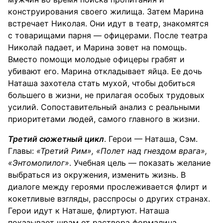
конструирования своего жилища. Затем Марина
встречает Николая. Они идут в театр, знакомятся
с товарищами парня — офицерами. После театра
Николай падает, и Марина зовет на помощь.
Вместо помощи молодые офицеры грабят и
убивают его. Марина откладывает яйца. Ее дочь
Наташа захотела стать мухой, чтобы добиться
большего в жизни, не прилагая особых трудовых
усилий. Сопоставительный анализ с реальными
приоритетами людей, самого главного в жизни.
Третий сюжетный цикл
. Герои — Наташа, Сэм.
Главы:
«Третий Рим», «Полет над гнездом врага»,
«Энтомопилог»
. Учебная цель — показать желание
выбраться из окружения, изменить жизнь. В
диалоге между героями прослеживается флирт и
кокетливые взгляды, расспросы о других странах.
Герои идут к Наташе, флиртуют. Наташа
показывает шрам от раствора формалина.