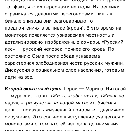
тот факт, что их персонажи не люди. Их реплики
ограничатся деловыми переговорами, лишь в
финале эпизода они разговаривают о
предпочтениях в выпивке (крови). В это время на
мониторе появляется узнаваемая местность и
детализировано-изображенные комары. «Русский
лес» — русский человек, точнее его кровь. По
состоянию Сэма после обеда узнаваема
характерная злободневная черта русских мужчин.
Дискуссия о социальном слое населения, готовым
идти на все.
Второй сюжетный цикл
. Герои — Марина, Николай
— муравьи. Главы:
«Жить, чтобы жить», «Жизнь за
царя», «Три чувства молодой матери».
Учебная
цель — показать жизненный приоритет, двуличное
окружение. Это сольное выступление учащегося с
монологами о том, что ей нет дела до внимания
мужчин во время поиска пропитания и