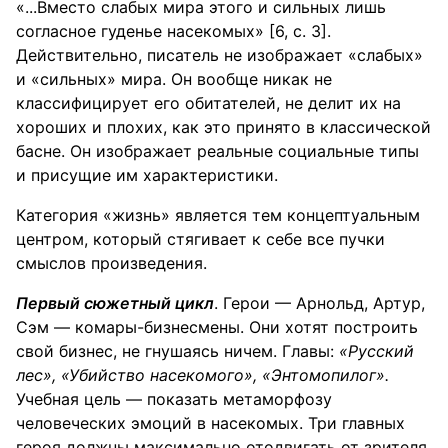
«...Вместо слабых мира этого и сильных лишь
согласное гуденье насекомых» [6, с. 3].
Действительно, писатель не изображает «слабых»
и «сильных» мира. Он вообще никак не
классифицирует его обитателей, не делит их на
хороших и плохих, как это принято в классической
басне. Он изображает реальные социальные типы
и присущие им характеристики.
Категория «жизнь» является тем концептуальным
центром, который стягивает к себе все пучки
смыслов произведения.
Первый сюжетный цикл
. Герои — Арнольд, Артур,
Сэм — комары-бизнесмены. Они хотят построить
свой бизнес, не гнушаясь ничем. Главы:
«Русский
лес», «Убийство насекомого», «Энтомопилог».
Учебная цель — показать метаморфозу
человеческих эмоций в насекомых. Три главных
героя должны максимально отодвигать от зрителя