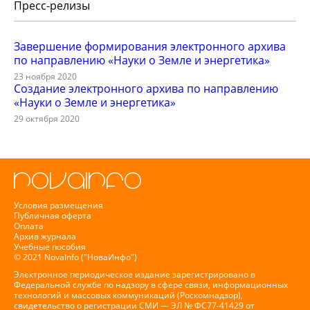
Пресс-релизы
Завершение формирования электронного архива
по направлению «Науки о Земле и энергетика»
23 ноября 2020
Создание электронного архива по направлению
«Науки о Земле и энергетика»
29 октября 2020
Условия размещения
Публичная оферта
Оплата
Архив журнала
Учебные пособия
© 2021 NovaInfo ("НоваИнфо")
Электронное периодическое издание зарегистрировано в
Федеральной службе по надзору в сфере связи, информационных
технологий и массовых коммуникаций (Роскомнадзор),
свидетельство о регистрации СМИ — ЭЛ № ФС77-41429 от