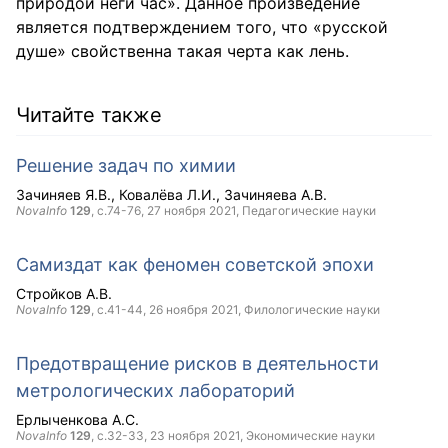
природой неги час». Данное произведение
является подтверждением того, что «русской
душе» свойственна такая черта как лень.
Читайте также
Решение задач по химии
Зачиняев Я.В.
Ковалёва Л.И.
Зачиняева А.В.
NovaInfo
129
, с.74-76,
27 ноября 2021
, Педагогические науки
Самиздат как феномен советской эпохи
Стройков А.В.
NovaInfo
129
, с.41-44,
26 ноября 2021
, Филологические науки
Предотвращение рисков в деятельности
метрологических лабораторий
Ерлыченкова А.С.
NovaInfo
129
, с.32-33,
23 ноября 2021
, Экономические науки