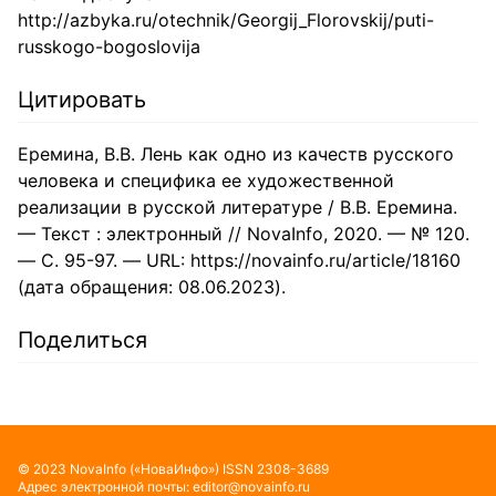
http://azbyka.ru/otechnik/Georgij_Florovskij/puti-
russkogo-bogoslovija
Цитировать
Еремина, В.В. Лень как одно из качеств русского
человека и специфика ее художественной
реализации в русской литературе / В.В. Еремина.
— Текст : электронный // NovaInfo, 2020. — № 120.
— С. 95-97. — URL: https://novainfo.ru/article/18160
(дата обращения: 08.06.2023).
Поделиться
©
2023
NovaInfo
(«НоваИнфо»)
ISSN
2308-3689
Адрес электронной почты:
editor@novainfo.ru