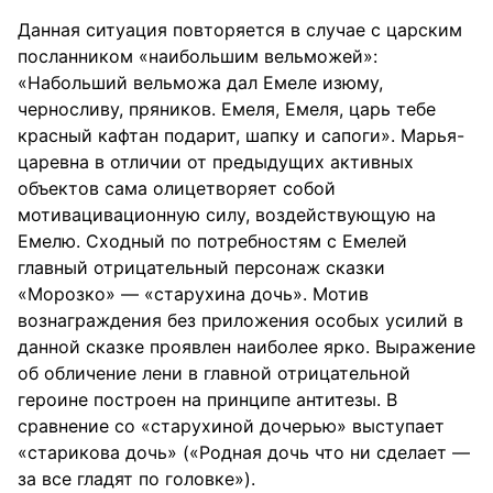
Данная ситуация повторяется в случае с царским
посланником «наибольшим вельможей»:
«Набольший вельможа дал Емеле изюму,
черносливу, пряников. Емеля, Емеля, царь тебе
красный кафтан подарит, шапку и сапоги». Марья-
царевна в отличии от предыдущих активных
объектов сама олицетворяет собой
мотивацивационную силу, воздействующую на
Емелю. Сходный по потребностям с Емелей
главный отрицательный персонаж сказки
«Морозко» — «старухина дочь». Мотив
вознаграждения без приложения особых усилий в
данной сказке проявлен наиболее ярко. Выражение
об обличение лени в главной отрицательной
героине построен на принципе антитезы. В
сравнение со «старухиной дочерью» выступает
«старикова дочь» («Родная дочь что ни сделает —
за все гладят по головке»).