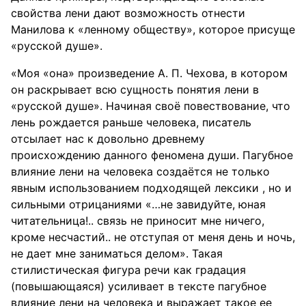
свойства лени дают возможность отнести
Манилова к «ленному обществу», которое присуще
«русской душе».
«Моя «она» произведение А. П. Чехова, в котором
он раскрывает всю сущность понятия лени в
«русской душе». Начиная своё повествование, что
лень рождается раньше человека, писатель
отсылает нас к довольно древнему
происхождению данного феномена души. Пагубное
влияние лени на человека создаётся не только
явным использованием подходящей лексики , но и
сильными отрицаниями «…не завидуйте, юная
читательница!.. связь не приносит мне ничего,
кроме несчастий.. не отступая от меня день и ночь,
не дает мне заниматься делом». Такая
стилистическая фигура речи как градация
(повышающаяся) усиливает в тексте пагубное
влияние лени на человека и выражает такое ее