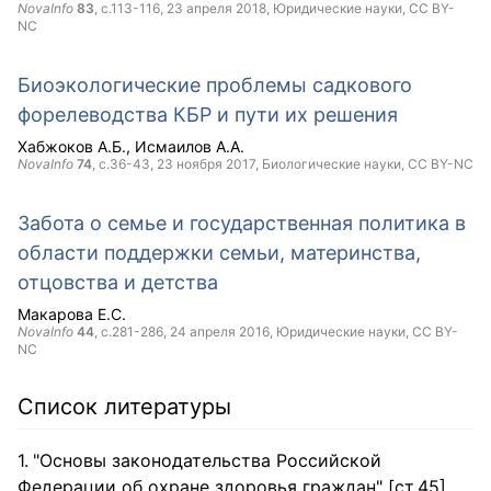
NovaInfo
83
, с.113-116,
23 апреля 2018
, Юридические науки,
CC BY-
NC
Биоэкологические проблемы садкового
форелеводства КБР и пути их решения
Хабжоков А.Б.
Исмаилов А.А.
NovaInfo
74
, с.36-43,
23 ноября 2017
, Биологические науки,
CC BY-NC
Забота о семье и государственная политика в
области поддержки семьи, материнства,
отцовства и детства
Макарова Е.С.
NovaInfo
44
, с.281-286,
24 апреля 2016
, Юридические науки,
CC BY-
NC
Список литературы
"Основы законодательства Российской
Федерации об охране здоровья граждан" [ст.45]