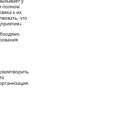
вызывает у
и полном
века к их
твовать, что
дприятия».
еобходимо
ирования
довлетворить
то
организация.