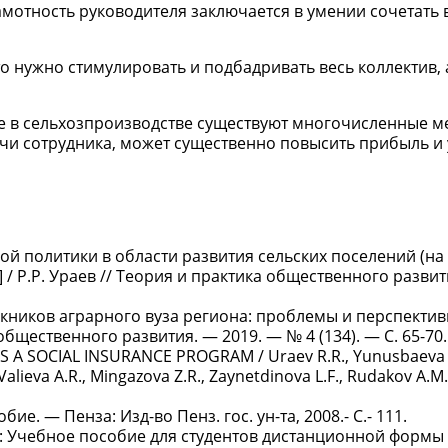
мотность руководителя заключается в умении сочетать 
то нужно стимулировать и подбадривать весь коллектив, 
е в сельхозпроизводстве существуют многочисленные м
чи сотрудника, может существенно повысить прибыль и
ной политики в области развития сельских поселений (н
/ Р.Р. Ураев // Теория и практика общественного развит
ников аграрного вуза региона: проблемы и перспективы 
общественного развития. — 2019. — № 4 (134). — С. 65-70.
 A SOCIAL INSURANCE PROGRAM / Uraev R.R., Yunusbaeva V
Valieva A.R., Mingazova Z.R., Zaynetdinova L.F., Rudakov A.M
е. — Пенза: Изд-во Пенз. гос. ун-та, 2008.- С.- 111.
 Учебное пособие для студентов дистанционной формы