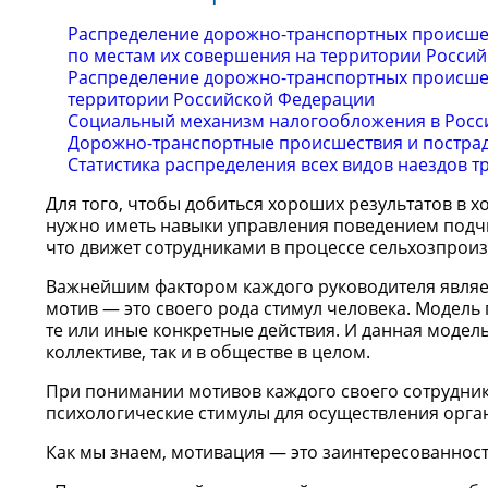
Распределение дорожно-транспортных происшес
по местам их совершения на территории Росси
Распределение дорожно-транспортных происшеств
территории Российской Федерации
Социальный механизм налогообложения в Росс
Дорожно-транспортные происшествия и пострад
Статистика распределения всех видов наездов т
Для того, чтобы добиться хороших результатов в х
нужно иметь навыки управления поведением подчи
что движет сотрудниками в процессе сельхозпроизв
Важнейшим фактором каждого руководителя являетс
мотив — это своего рода стимул человека. Модель 
те или иные конкретные действия. И данная модель
коллективе, так и в обществе в целом.
При понимании мотивов каждого своего сотрудни
психологические стимулы для осуществления орга
Как мы знаем, мотивация — это заинтересованност