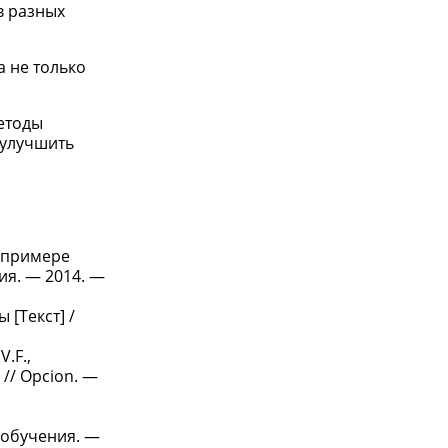
в разных
а не только
етоды
 улучшить
а примере
ия. — 2014. —
[Текст] /
.F.,
. // Opcion. —
 обучения. —