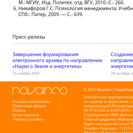
М.: МГИУ, Изд. Политех. отд. ВГУ, 2010.-С.- 260.
Никифоров Г.С. Психология менеджмента: Учебник 
СПб.: Питер, 2009. — С.- 639.
Пресс-релизы
Завершение формирования
Создание
электронного архива по направлению
направле
«Науки о Земле и энергетика»
энергети
23 ноября 2020
29 октября 
© 2021 NovaInfo ("НоваИнфо
Электронное периодическо
Условия размещения
по надзору в сфере связи,
Публичная оферта
коммуникаций (Роскомнадз
Оплата
ФС77-41429 от 23.07.2010 г.
Архив журнала
Соучредители СМИ: Долганов
Учебные пособия
Главный редактор: Майоров
Адрес электронной почты 
Телефон Редакции: 7 (951) 
Настоящий ресурс содержи