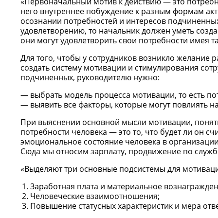
«Первоначальный мотив к действию — это потребност
него внутреннее побуждение к разным формам акт
осознании потребностей и интересов подчиненных
удовлетворению, то начальник должен уметь созда
они могут удовлетворить свои потребности имея 
Для того, чтобы у сотрудников возникло желание 
создать систему мотивации и стимулирования сот
подчиненных, руководителю нужно:
выбрать модель процесса мотивации, то есть пот
выявить все факторы, которые могут повлиять н
При выяснении основной мысли мотивации, понят
потребности человека — это то, что будет ли он сч
эмоциональное состояние человека в организации
Сюда мы относим зарплату, продвижение по служ
«Выделяют три основные подсистемы для мотиваци
Заработная плата и материальное вознагражден
Человеческие взаимоотношения;
Повышение статусных характеристик и мера отве