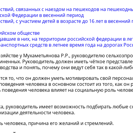
твий, связанных с наездом на пешеходов на пешеходны
йской Федерации в весенний период
ий, с участием детей в возрасте до 16 лет в весенний 
ийском обществе
авшие в них, на территории российской федерации в ле
ранспортных средств в летнее время года на дорогах Рос
озяйстве у Мухаметьянова Р.Р., руководителю сельхозпр
ненных. Руководитель должен иметь чёткое представле
одства и понять, почему они ведут себя так в какой-либ
я то, что он должен уметь мотивировать свой персонал,
поведения человека в основном состоит из того, как он 
 поведения человека влияет на социальную роль человек
ка, руководитель имеет возможность подбирать любые 
низации деятельности человека.
ь человека, причина его желаний и стремлений.