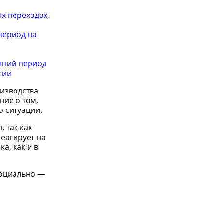
х переходах,
период на
тний период
сии
оизводства
ние о том,
о ситуации.
 так как
реагирует на
а, как и в
социально —