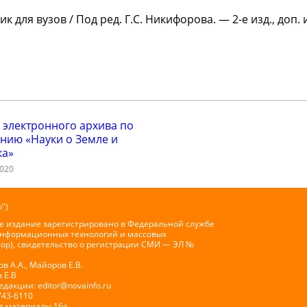
для вузов / Под ред. Г.С. Никифорова. — 2-е изд., доп.
 электронного архива по
нию «Науки о Земле и
ка»
2020
")
е издание зарегистрировано в Федеральной службе
 информационных технологий и массовых
ор), свидетельство о регистрации СМИ — ЭЛ №
 А.А., Майоров Е.В.
 Е.В
Редакции:
editor@novainfo.ru
743-6110
т материалы 16+