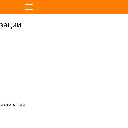
изации
 мотивации