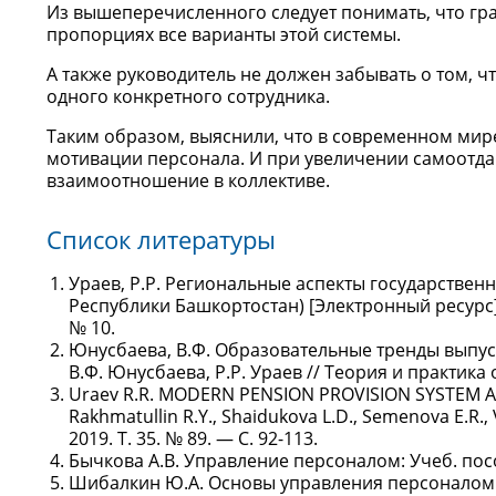
Из вышеперечисленного следует понимать, что гра
пропорциях все варианты этой системы.
А также руководитель не должен забывать о том, ч
одного конкретного сотрудника.
Таким образом, выяснили, что в современном мир
мотивации персонала. И при увеличении самоотда
взаимоотношение в коллективе.
Список литературы
Ураев, Р.Р. Региональные аспекты государствен
Республики Башкортостан) [Электронный ресурс] 
№ 10.
Юнусбаева, В.Ф. Образовательные тренды выпуск
В.Ф. Юнусбаева, Р.Р. Ураев // Теория и практика 
Uraev R.R. MODERN PENSION PROVISION SYSTEM AS
Rakhmatullin R.Y., Shaidukova L.D., Semenova E.R., 
2019. Т. 35. № 89. — С. 92-113.
Бычкова А.В. Управление персоналом: Учеб. пособи
Шибалкин Ю.А. Основы управления персоналом: