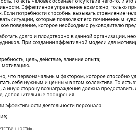
ь. То есть человек осознает отсутствие чего-то, и это 
ивности. Эффективное управление возможно, только пр
. Если потребности способны вызывать стремление чело
вать ситуации, которые позволяют его починенным чувс
такое поведение, которое необходимо руководителю пре
работать долго и плодотворно в данной организации, н
рудников. При создании эффективной модели для мотив
ребность, цель, действие, влияние опыта;
а мотивацию.
но, что первоначальным фактором, которое способно у
итать себя нужным и ценным в этом коллективе. То есть э
, а иную сторону вознаграждения должна предоставить 
бе, дополнительные поощрения.
и эффективности деятельности персонала:
ие;
тственности».