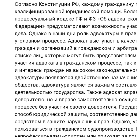
Согласно Конституции РФ, каждому гражданину г
квалифицированной юридической помощи. Более 
процессуальный кодекс РФ и ФЗ «Об адвокатско
Федерации» предусматривают возможность учас
дела. Однако в наши дни роль адвокатуры в пра
уголовном процессе. Адвокат выступает в качес
граждан и организаций в гражданском и арбитра
списке лиц, которые могут быть представителям
участия адвоката в гражданском процессе, так 
и интересы граждан на высоком законодательном
адвокатуры появляется двойственное назначени
общества, адвокатура является важным составл
деятельностью государства. Также адвокат впра
доверителю, но и вправе самостоятельно осущес
процессе без участия своего доверителя. Госуд
способ юридической защиты, соответственно д
средством в защите нарушенных прав. Однако, у
пользоваться в гражданском судопроизводстве.
непрофессионалам-юристам или приходят за по