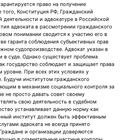
арантируется право на получение
того, Конституция РФ, Гражданский
й деятельности и адвокатуре в Российской
тия адвоката в рассмотрении гражданского
вовом понимании сводится к участию его в
тве гаранта соблюдения субъективных прав
жном судопроизводстве. Адвокат указан в
и в суде. Однако существует проблема
как государство соблюдает и защищает права
 уровне. При всех этих условиях у
е. Будучи институтом гражданского
яющим в механизме социального контроля за
ве не просто давать совет своему
твлять свою деятельность в судебном
арство устанавливает данную норму как
анный институт должен быть эффективным
слугами адвоката не всегда принято
 Граждане и организации доверяются
мощью в сомнительные частные конторы,