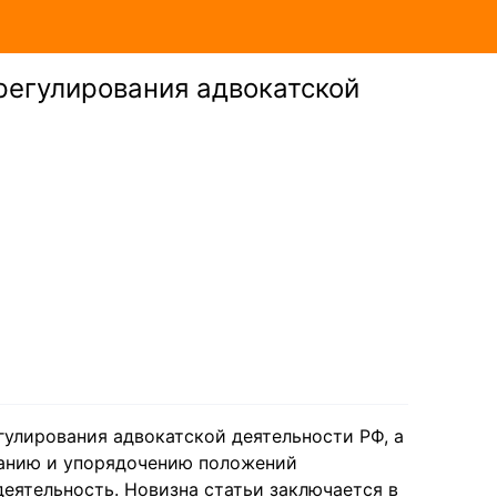
регулирования адвокатской
гулирования адвокатской деятельности РФ, а
анию и упорядочению положений
еятельность. Новизна статьи заключается в