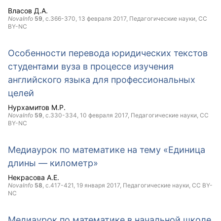
Власов Д.А.
NovaInfo
59
, с.366-370,
13 февраля 2017
, Педагогические науки,
CC
BY-NC
Особенности перевода юридических текстов
студентами вуза в процессе изучения
английского языка для профессиональных
целей
Нурхамитов М.Р.
NovaInfo
59
, с.330-334,
10 февраля 2017
, Педагогические науки,
CC
BY-NC
Медиаурок по математике на тему «Единица
длины — километр»
Некрасова А.Е.
NovaInfo
58
, с.417-421,
19 января 2017
, Педагогические науки,
CC BY-
NC
Медиаурок по математике в начальной школе